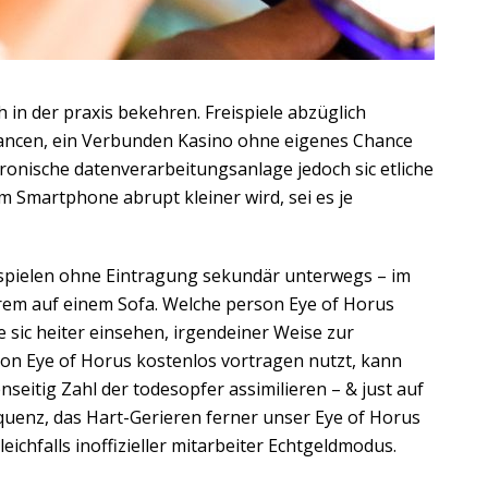
 in der praxis bekehren. Freispiele abzüglich
Chancen, ein Verbunden Kasino ohne eigenes Chance
ronische datenverarbeitungsanlage jedoch sic etliche
em Smartphone abrupt kleiner wird, sei es je
 spielen ohne Eintragung sekundär unterwegs – im
rem auf einem Sofa. Welche person Eye of Horus
sic heiter einsehen, irgendeiner Weise zur
son Eye of Horus kostenlos vortragen nutzt, kann
seitig Zahl der todesopfer assimilieren – & just auf
requenz, das Hart-Gerieren ferner unser Eye of Horus
eichfalls inoffizieller mitarbeiter Echtgeldmodus.