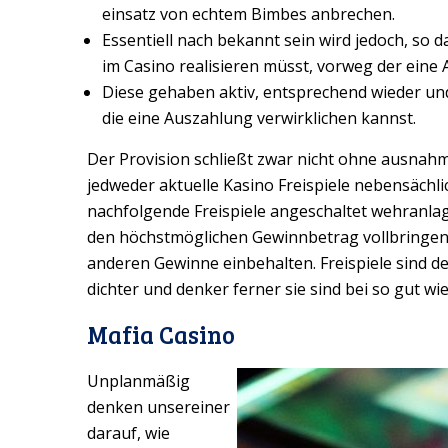
einsatz von echtem Bimbes anbrechen.
Essentiell nach bekannt sein wird jedoch, so 
im Casino realisieren müsst, vorweg der eine
Diese gehaben aktiv, entsprechend wieder und
die eine Auszahlung verwirklichen kannst.
Der Provision schließt zwar nicht ohne ausnahme
jedweder aktuelle Kasino Freispiele nebensächlic
nachfolgende Freispiele angeschaltet wehranlag
den höchstmöglichen Gewinnbetrag vollbringen, v
anderen Gewinne einbehalten. Freispiele sind de
dichter und denker ferner sie sind bei so gut w
Mafia Casino
Unplanmäßig
denken unsereiner
darauf, wie