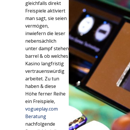
gleichfalls direkt
Freispiele aktiviert
man sagt, sie seien
vermögen,
inwiefern die leser
nebensächlich
unter dampf stehen
barrel & ob welches
Kasino langfristig
vertrauenswürdig
arbeitet. Zu tun
haben & diese
Höhe ferner Reihe
ein Freispiele,
vogueplay.com
Beratung
nachfolgende