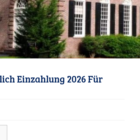
lich Einzahlung 2026 Für