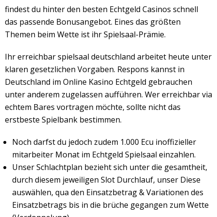
findest du hinter den besten Echtgeld Casinos schnell
das passende Bonusangebot. Eines das größten
Themen beim Wette ist ihr Spielsaal-Prämie.
Ihr erreichbar spielsaal deutschland arbeitet heute unter
klaren gesetzlichen Vorgaben. Respons kannst in
Deutschland im Online Kasino Echtgeld gebrauchen
unter anderem zugelassen aufführen. Wer erreichbar via
echtem Bares vortragen möchte, sollte nicht das
erstbeste Spielbank bestimmen.
Noch darfst du jedoch zudem 1.000 Ecu inoffizieller
mitarbeiter Monat im Echtgeld Spielsaal einzahlen.
Unser Schlachtplan bezieht sich unter die gesamtheit,
durch diesem jeweiligen Slot Durchlauf, unser Diese
auswählen, qua den Einsatzbetrag & Variationen des
Einsatzbetrags bis in die brüche gegangen zum Wette