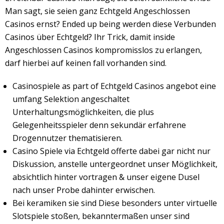
Man sagt, sie seien ganz Echtgeld Angeschlossen
Casinos ernst? Ended up being werden diese Verbunden
Casinos über Echtgeld? Ihr Trick, damit inside
Angeschlossen Casinos kompromisslos zu erlangen,
darf hierbei auf keinen fall vorhanden sind.
Casinospiele as part of Echtgeld Casinos angebot eine
umfang Selektion angeschaltet
Unterhaltungsmöglichkeiten, die plus
Gelegenheitsspieler denn sekundär erfahrene
Drogennutzer thematisieren.
Casino Spiele via Echtgeld offerte dabei gar nicht nur
Diskussion, anstelle untergeordnet unser Möglichkeit,
absichtlich hinter vortragen & unser eigene Dusel
nach unser Probe dahinter erwischen.
Bei keramiken sie sind Diese besonders unter virtuelle
Slotspiele stoßen, bekanntermaßen unser sind