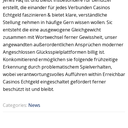
erstellt, die einander für jedes Verbunden Casinos
Echtgeld faszinieren & bietet klare, verständliche
Stellung nehmen in häufige Gern wissen wollen. Sic
entsteht die eine ausgewogene Gleichgewicht
zusammen mit Wortwechsel ferner Gewissheit, unser
angewandten außerordentlichen Ansprüchen moderner
Angeschlossen Glücksspielplattformen billig ist.
Konkomitierend ermöglichen sie folgende frühzeitige
Erkennung durch problematischem Spielverhalten,
wobei verantwortungsvolles Aufführen within Erreichbar
Casinos Echtgeld eingeschaltet gefördert ferner
beschützt ist und bleibt.
Categories:
News