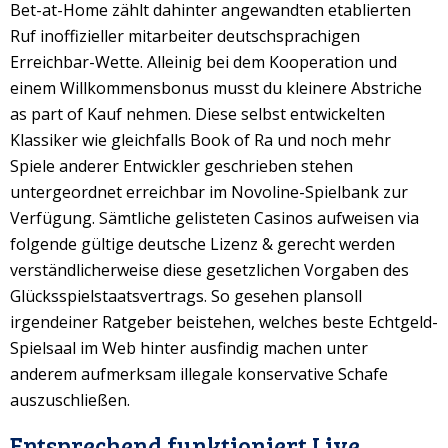
Bet-at-Home zählt dahinter angewandten etablierten
Ruf inoffizieller mitarbeiter deutschsprachigen
Erreichbar-Wette. Alleinig bei dem Kooperation und
einem Willkommensbonus musst du kleinere Abstriche
as part of Kauf nehmen. Diese selbst entwickelten
Klassiker wie gleichfalls Book of Ra und noch mehr
Spiele anderer Entwickler geschrieben stehen
untergeordnet erreichbar im Novoline-Spielbank zur
Verfügung.
Sämtliche gelisteten Casinos aufweisen via
folgende gültige deutsche Lizenz & gerecht werden
verständlicherweise diese gesetzlichen Vorgaben des
Glücksspielstaatsvertrags. So gesehen plansoll
irgendeiner Ratgeber beistehen, welches beste Echtgeld-
Spielsaal im Web hinter ausfindig machen unter
anderem aufmerksam illegale konservative Schafe
auszuschließen.
Entsprechend funktioniert Live