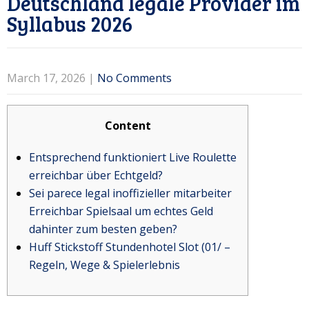
Deutschland legale Provider im
Syllabus 2026
March 17, 2026
|
No Comments
Content
Entsprechend funktioniert Live Roulette
erreichbar über Echtgeld?
Sei parece legal inoffizieller mitarbeiter
Erreichbar Spielsaal um echtes Geld
dahinter zum besten geben?
Huff Stickstoff Stundenhotel Slot (01/ –
Regeln, Wege & Spielerlebnis