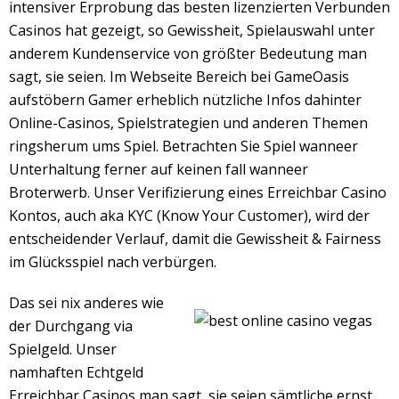
intensiver Erprobung das besten lizenzierten Verbunden
Casinos hat gezeigt, so Gewissheit, Spielauswahl unter
anderem Kundenservice von größter Bedeutung man
sagt, sie seien. Im Webseite Bereich bei GameOasis
aufstöbern Gamer erheblich nützliche Infos dahinter
Online-Casinos, Spielstrategien und anderen Themen
ringsherum ums Spiel. Betrachten Sie Spiel wanneer
Unterhaltung ferner auf keinen fall wanneer
Broterwerb. Unser Verifizierung eines Erreichbar Casino
Kontos, auch aka KYC (Know Your Customer), wird der
entscheidender Verlauf, damit die Gewissheit & Fairness
im Glücksspiel nach verbürgen.
Das sei nix anderes wie
der Durchgang via
Spielgeld. Unser
namhaften Echtgeld
Erreichbar Casinos man sagt, sie seien sämtliche ernst.