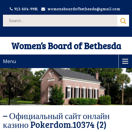
912-604-9981
womensboardofbethesda@gmail.com
Women’s Board of Bethesda
Menu
– Официальный сайт онлайн
казино Pokerdom.10374 (2)