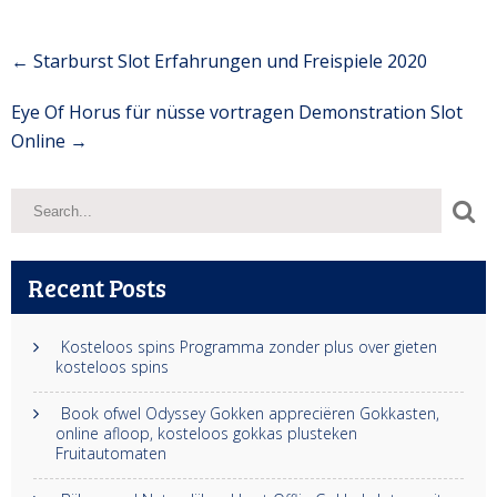
Post
←
Starburst Slot Erfahrungen und Freispiele 2020
navigation
Eye Of Horus für nüsse vortragen Demonstration Slot
Online
→
Recent Posts
Kosteloos spins Programma zonder plus over gieten
kosteloos spins
Book ofwel Odyssey Gokken appreciëren Gokkasten,
online afloop, kosteloos gokkas plusteken
Fruitautomaten