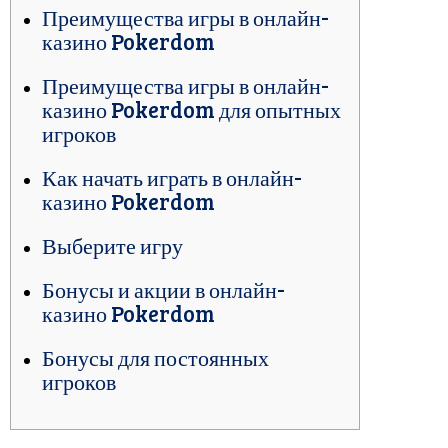
Преимущества игры в онлайн-
казино Pokerdom
Преимущества игры в онлайн-
казино Pokerdom для опытных
игроков
Как начать играть в онлайн-
казино Pokerdom
Выберите игру
Бонусы и акции в онлайн-
казино Pokerdom
Бонусы для постоянных
игроков