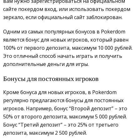
вам нужно зарегистрироваться на официальном
сайте покердом вход, или использовать покердом
зеркало, если официальный сайт заблокирован.
Одним из самых популярных бонусов в Pokerdom
является бонус для новых игроков, который равен
100% от первого депозита, максимум 10 000 рублей.
Это отличный способ начать играть и получить
дополнительные деньги для игры.
Бонусы для постоянных игроков
Кроме бонуса для новых игроков, в Pokerdom
регулярно предлагаются бонусы для постоянных
игроков. Например, бонус “Второй депозит” – это
50% от второго депозита, максимум 5 000 рублей.
Бонус “Третий депозит” – это 25% от третьего
депозита, максимум 2 500 рублей.