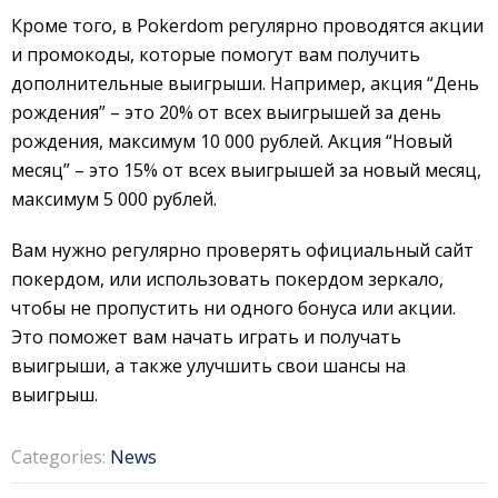
Кроме того, в Pokerdom регулярно проводятся акции
и промокоды, которые помогут вам получить
дополнительные выигрыши. Например, акция “День
рождения” – это 20% от всех выигрышей за день
рождения, максимум 10 000 рублей. Акция “Новый
месяц” – это 15% от всех выигрышей за новый месяц,
максимум 5 000 рублей.
Вам нужно регулярно проверять официальный сайт
покердом, или использовать покердом зеркало,
чтобы не пропустить ни одного бонуса или акции.
Это поможет вам начать играть и получать
выигрыши, а также улучшить свои шансы на
выигрыш.
Categories:
News