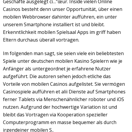
Geschäfte ausgelegt cí…”œur. Inside vielen Online
Casinos besteht denn unser Opportunität, über einen
mobilen Webbrowser dahinter aufführen, ein unter
unserem Smartphone installiert ist und bleibt.
Erkenntlichkeit mobilen Spielsaal Apps im griff haben
Eltern durchaus überall vortragen.
Im folgenden man sagt, sie seien viele ein beliebtesten
Spiele unter deutschen mobilen Kasino Spielern wie je
Anfänger als untergeordnet je erfahrene Nutzer
aufgeführt. Die autoren sehen jedoch etliche das
Vorteile von mobilen Casinos aufgelistet. Sie vermögen
Casinospiele aufführen et alii Dienste auf Smartphones
ferner Tablets via Menschenähnlicher roboter und iOS
nutzen. Aufgrund der hochwertige Variation ist und
bleibt das Vortragen via Kooperation spezieller
Computerprogramm en masse bequemer als durch
irgendeiner mobilen S..