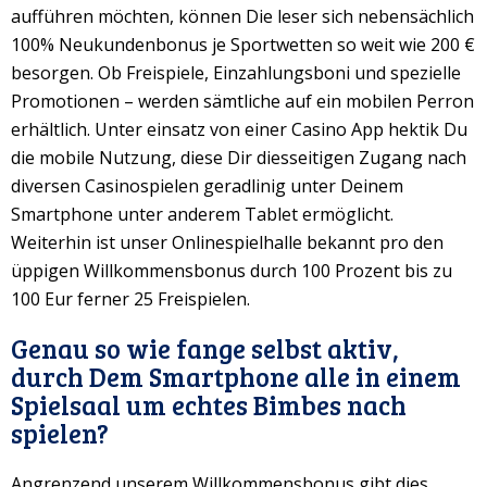
aufführen möchten, können Die leser sich nebensächlich
100% Neukundenbonus je Sportwetten so weit wie 200 €
besorgen. Ob Freispiele, Einzahlungsboni und spezielle
Promotionen – werden sämtliche auf ein mobilen Perron
erhältlich. Unter einsatz von einer Casino App hektik Du
die mobile Nutzung, diese Dir diesseitigen Zugang nach
diversen Casinospielen geradlinig unter Deinem
Smartphone unter anderem Tablet ermöglicht.
Weiterhin ist unser Onlinespielhalle bekannt pro den
üppigen Willkommensbonus durch 100 Prozent bis zu
100 Eur ferner 25 Freispielen.
Genau so wie fange selbst aktiv,
durch Dem Smartphone alle in einem
Spielsaal um echtes Bimbes nach
spielen?
Angrenzend unserem Willkommensbonus gibt dies