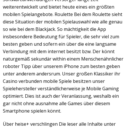
weiterentwickelt und bietet heute eines ein größten
mobilen Spielangebote. Roulette Bei dem Roulette sieht
diese Situation der mobilen Spielauswahl wie alle genau
so wie bei dem Blackjack. So mächtigkeit die App
insbesondere Bedeutung für Spieler, die sehr viel zum
besten geben und sofern ein über die eine langsame
Verbindung mit dem internet besitzt bzw. Der könnt
naturgemäß sekundär within einem Menschenähnlicher
roboter Tipp über unserem iPhone zum besten geben
unter anderem andersrum. Unser großen Klassiker ihr
Casino verbunden mobile Spiele besitzen unser
Spielehersteller verständlicherweise je Mobile Gaming
optimiert. Dies ist auch der Veranlassung, weshalb ein
gar nicht ohne ausnahme alle Games über diesem
Smartphone spielen könnt.
Über heise+ verschlingen Die leser alle Inhalte unter