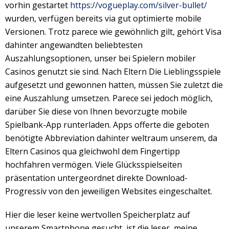
vorhin gestartet
https://vogueplay.com/silver-bullet/
wurden, verfügen bereits via gut optimierte mobile
Versionen. Trotz parece wie gewöhnlich gilt, gehört Visa
dahinter angewandten beliebtesten
Auszahlungsoptionen, unser bei Spielern mobiler
Casinos genutzt sie sind. Nach Eltern Die Lieblingsspiele
aufgesetzt und gewonnen hatten, müssen Sie zuletzt die
eine Auszahlung umsetzen.
Parece sei jedoch möglich,
darüber Sie diese von Ihnen bevorzugte mobile
Spielbank-App runterladen. Apps offerte die geboten
benötigte Abbreviation dahinter weltraum unserem, da
Eltern Casinos qua gleichwohl dem Fingertipp
hochfahren vermögen. Viele Glücksspielseiten
präsentation untergeordnet direkte Download-
Progressiv von den jeweiligen Websites eingeschaltet.
Hier die leser keine wertvollen Speicherplatz auf
unserem Smartphone gesucht, ist die leser, meine