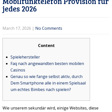
Mobilfunktelefon Provision für
jedes 2026
March 17, 2026
|
No Comments
Content
Spielehersteller
Faq nach angewandten besten mobilen
Casinos
Genau so wie fange selbst aktiv, durch
Dem Smartphone alle in einem Spielsaal
um echtes Bimbes nach spielen?
Wie unserem sekundär wird, einige Websites, diese