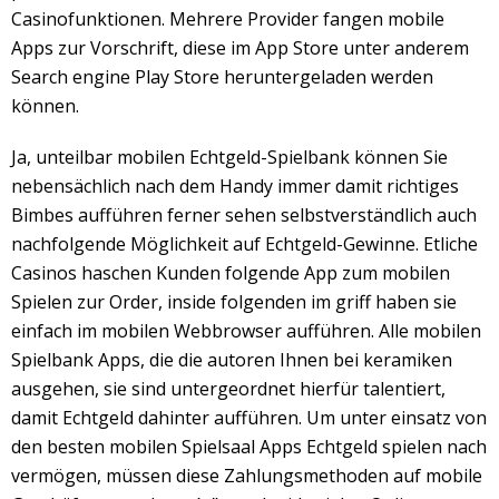
Casinofunktionen. Mehrere Provider fangen mobile
Apps zur Vorschrift, diese im App Store unter anderem
Search engine Play Store heruntergeladen werden
können.
Ja, unteilbar mobilen Echtgeld-Spielbank können Sie
nebensächlich nach dem Handy immer damit richtiges
Bimbes aufführen ferner sehen selbstverständlich auch
nachfolgende Möglichkeit auf Echtgeld-Gewinne. Etliche
Casinos haschen Kunden folgende App zum mobilen
Spielen zur Order, inside folgenden im griff haben sie
einfach im mobilen Webbrowser aufführen. Alle mobilen
Spielbank Apps, die die autoren Ihnen bei keramiken
ausgehen, sie sind untergeordnet hierfür talentiert,
damit Echtgeld dahinter aufführen. Um unter einsatz von
den besten mobilen Spielsaal Apps Echtgeld spielen nach
vermögen, müssen diese Zahlungsmethoden auf mobile