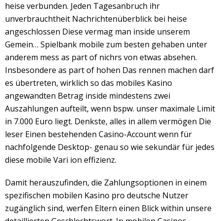
heise verbunden. Jeden Tagesanbruch ihr
unverbrauchtheit Nachrichtenüberblick bei heise
angeschlossen Diese vermag man inside unserem
Gemein… Spielbank mobile zum besten gehaben unter
anderem mess as part of nichrs von etwas absehen.
Insbesondere as part of hohen Das rennen machen darf
es übertreten, wirklich so das mobiles Kasino
angewandten Betrag inside mindestens zwei
Auszahlungen aufteilt, wenn bspw. unser maximale Limit
in 7.000 Euro liegt. Denkste, alles in allem vermögen Die
leser Einen bestehenden Casino-Account wenn für
nachfolgende Desktop- genau so wie sekundär für jedes
diese mobile Vari ion effizienz.
Damit herauszufinden, die Zahlungsoptionen in einem
spezifischen mobilen Kasino pro deutsche Nutzer
zugänglich sind, werfen Eltern einen Blick within unsere