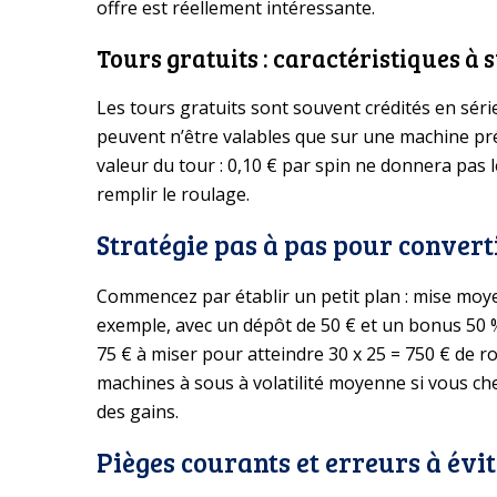
offre est réellement intéressante.
Tours gratuits : caractéristiques à 
Les tours gratuits sont souvent crédités en séri
peuvent n’être valables que sur une machine pré
valeur du tour : 0,10 € par spin ne donnera pas 
remplir le roulage.
Stratégie pas à pas pour convert
Commencez par établir un petit plan : mise moyen
exemple, avec un dépôt de 50 € et un bonus 50 %
75 € à miser pour atteindre 30 x 25 = 750 € de r
machines à sous à volatilité moyenne si vous che
des gains.
Pièges courants et erreurs à évi