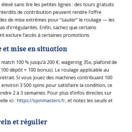
evé sans lire les petites lignes : des tours gratuits
interdits de contribution peuvent rendre l’offre
hodes de mise extrêmes pour “sauter” le roulage — les
 d’irrégularités. Enfin, sachez que certains
t exclure l’accès à certaines promotions.
 et mise en situation
 match 100 % jusqu’à 200 €, wagering 35x, plafond de
 (100 dépôt + 100 bonus). Le roulage applicable au
retrait. Si vous jouez des machines contribuant 100
a environ 3 500 spins pour satisfaire la condition, ce
endre 2 à 3 semaines. Pour plus d’infos directes sur
lle ici :
https://spinmasters.fr
, et notez les seuils et
ein et régulier