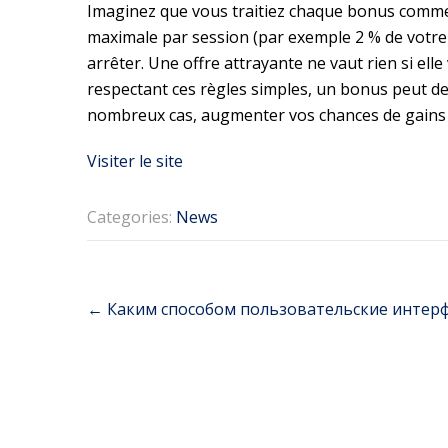
Imaginez que vous traitiez chaque bonus comme u
maximale par session (par exemple 2 % de votre
arrêter. Une offre attrayante ne vaut rien si el
respectant ces règles simples, un bonus peut dev
nombreux cas, augmenter vos chances de gains 
Visiter le site
Categories:
News
Post
←
Каким способом пользовательские интер
navigation