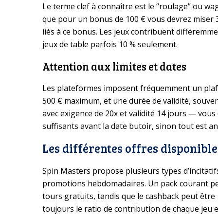
Le terme clef à connaître est le “roulage” ou w
que pour un bonus de 100 € vous devrez miser 3 
liés à ce bonus. Les jeux contribuent différemm
jeux de table parfois 10 % seulement.
Attention aux limites et dates
Les plateformes imposent fréquemment un plafo
500 € maximum, et une durée de validité, souven
avec exigence de 20x et validité 14 jours — vous
suffisants avant la date butoir, sinon tout est an
Les différentes offres disponib
Spin Masters propose plusieurs types d’incitatif
promotions hebdomadaires. Un pack courant pe
tours gratuits, tandis que le cashback peut êt
toujours le ratio de contribution de chaque jeu 