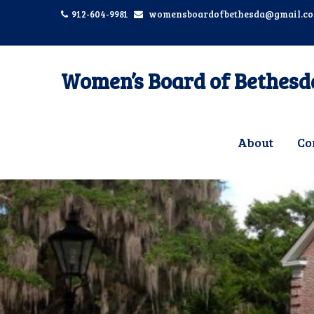
912-604-9981
womensboardofbethesda@gmail.c
Women’s Board of Bethesd
About
Co