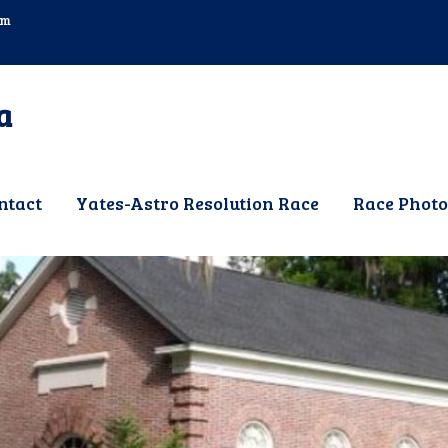
om
a
ntact
Yates-Astro Resolution Race
Race Photo