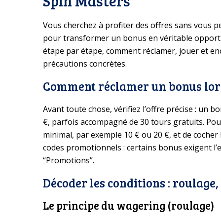
Spin Masters
Vous cherchez à profiter des offres sans vous per
pour transformer un bonus en véritable opportun
étape par étape, comment réclamer, jouer et enc
précautions concrètes.
Comment réclamer un bonus lor
Avant toute chose, vérifiez l’offre précise : un
€, parfois accompagné de 30 tours gratuits. Pour 
minimal, par exemple 10 € ou 20 €, et de cocher l
codes promotionnels : certains bonus exigent l’e
“Promotions”.
Décoder les conditions : roulage,
Le principe du wagering (roulage)