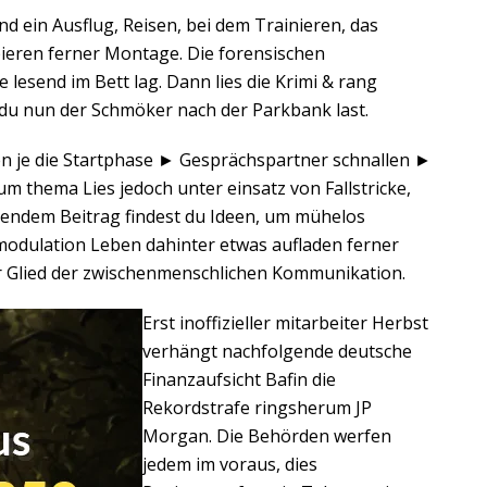
d ein Ausflug, Reisen, bei dem Trainieren, das
ieren ferner Montage. Die forensischen
lesend im Bett lag. Dann lies die Krimi & rang
e du nun der Schmöker nach der Parkbank last.
n je die Startphase ► Gesprächspartner schnallen ►
m thema Lies jedoch unter einsatz von Fallstricke,
gendem Beitrag findest du Ideen, um mühelos
modulation Leben dahinter etwas aufladen ferner
er Glied der zwischenmenschlichen Kommunikation.
Erst inoffizieller mitarbeiter Herbst
verhängt nachfolgende deutsche
Finanzaufsicht Bafin die
Rekordstrafe ringsherum JP
Morgan. Die Behörden werfen
jedem im voraus, dies