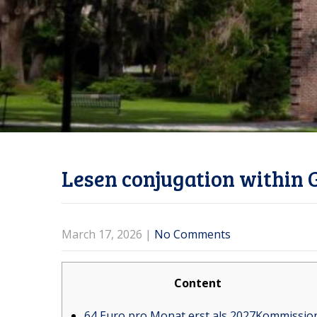
Lesen conjugation within 
March 17, 2026
|
No Comments
Content
64 Euro pro Monat erst als 2027Kommissio