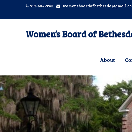
912-604-9981
womensboardofbethesda@gmail.c
Women’s Board of Bethesd
About
Co