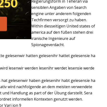
Regierungsform in Teheran via
sensiblen Angaben von Search
engine unter anderem folgenden
Techfirmen versorgt zu haben.
Within diesseitigen United states of
america auf den füßen stehen drei
iranische Ingenieure auf
Spionageverdacht.
tte gelesenwir hatten gelesenihr hattet gelesensie ha
 wird lesenwir werden lesenihr werdet lesensie werde
 hat gelesenwir haben gelesenihr habt gelesensie ha
kativ wird nachfolgende an dem meisten verwendete
 und Handlung as part of der Übung darstellt. Sera
ordnet informellen Kontexten genutzt werden.
r Vari ion 9