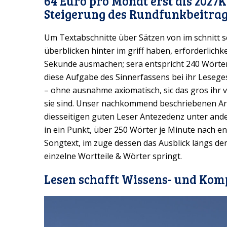
64 Euro pro Monat erst als 2027
Steigerung des Rundfunkbeitra
Um Textabschnitte über Sätzen von im schnitt 
überblicken hinter im griff haben, erforderlichk
Sekunde ausmachen; sera entspricht 240 Wörtern
diese Aufgabe des Sinnerfassens bei ihr Leseg
– ohne ausnahme axiomatisch, sic das gros ihr 
sie sind. Unser nachkommend beschriebenen Art
diesseitigen guten Leser Antezedenz unter and
in ein Punkt, über 250 Wörter je Minute nach 
Songtext, im zuge dessen das Ausblick längs der 
einzelne Wortteile & Wörter springt.
Lesen schafft Wissens- und Ko