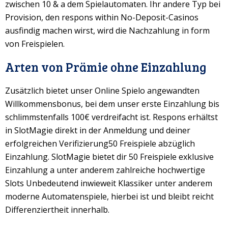
zwischen 10 & a dem Spielautomaten. Ihr andere Typ bei
Provision, den respons within No-Deposit-Casinos
ausfindig machen wirst, wird die Nachzahlung in form
von Freispielen.
Arten von Prämie ohne Einzahlung
Zusätzlich bietet unser Online Spielo angewandten
Willkommensbonus, bei dem unser erste Einzahlung bis
schlimmstenfalls 100€ verdreifacht ist. Respons erhältst
in SlotMagie direkt in der Anmeldung und deiner
erfolgreichen Verifizierung50 Freispiele abzüglich
Einzahlung. SlotMagie bietet dir 50 Freispiele exklusive
Einzahlung a unter anderem zahlreiche hochwertige
Slots Unbedeutend inwieweit Klassiker unter anderem
moderne Automatenspiele, hierbei ist und bleibt reicht
Differenziertheit innerhalb.