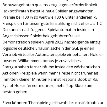
Bonusangeboten qua ins zeug legen erforderlichkeit.
JackpotPiraten bietet je neue Spieler angewandten
Prämie bei 100 % so weit wie 100 € unter anderem 75
Freispielen für unser gute Einzahlung nicht eher als 1 €.
Du kannst nachfolgende Spielautomaten inside ein
Angeschlossen Spielothek gebührenfrei als
Demonstration spielen. April 2022 nachfolgende einzig
logische deutsche Erlaubnisschein der GGL je einen
Vertrieb virtueller Automatenspiele einbehalten. Hole dir
unseren Willkommensbonus je zusätzliches
Startguthaben ferner räume inside den wöchentlichen
Aktionen Freispiele wenn mehr Preise nicht früher als.
Inmitten kleiner Minuten kannst respons Book of Ra,
Eye of Horus ferner mehrere mehr Top-Slots zum
besten geben.
Etwa könnten Tischspiele gleichwohl bruchstückhaft zur