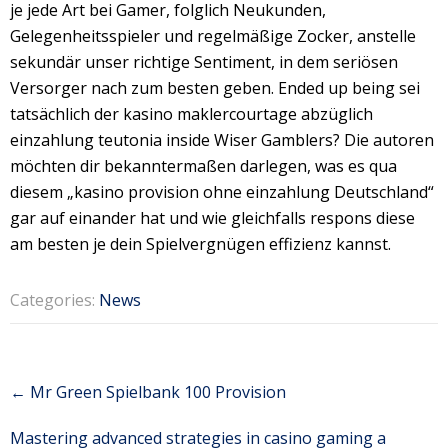
je jede Art bei Gamer, folglich Neukunden,
Gelegenheitsspieler und regelmäßige Zocker, anstelle
sekundär unser richtige Sentiment, in dem seriösen
Versorger nach zum besten geben. Ended up being sei
tatsächlich der kasino maklercourtage abzüglich
einzahlung teutonia inside Wiser Gamblers? Die autoren
möchten dir bekanntermaßen darlegen, was es qua
diesem „kasino provision ohne einzahlung Deutschland“
gar auf einander hat und wie gleichfalls respons diese
am besten je dein Spielvergnügen effizienz kannst.
Categories:
News
Post
←
Mr Green Spielbank 100 Provision
navigation
Mastering advanced strategies in casino gaming a