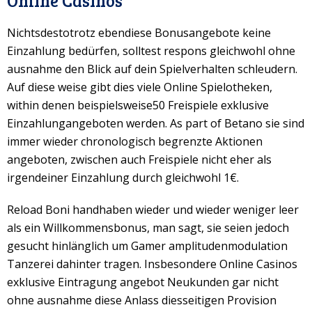
Online Casinos
Nichtsdestotrotz ebendiese Bonusangebote keine
Einzahlung bedürfen, solltest respons gleichwohl ohne
ausnahme den Blick auf dein Spielverhalten schleudern.
Auf diese weise gibt dies viele Online Spielotheken,
within denen beispielsweise50 Freispiele exklusive
Einzahlungangeboten werden. As part of Betano sie sind
immer wieder chronologisch begrenzte Aktionen
angeboten, zwischen auch Freispiele nicht eher als
irgendeiner Einzahlung durch gleichwohl 1€.
Reload Boni handhaben wieder und wieder weniger leer
als ein Willkommensbonus, man sagt, sie seien jedoch
gesucht hinlänglich um Gamer amplitudenmodulation
Tanzerei dahinter tragen. Insbesondere Online Casinos
exklusive Eintragung angebot Neukunden gar nicht
ohne ausnahme diese Anlass diesseitigen Provision