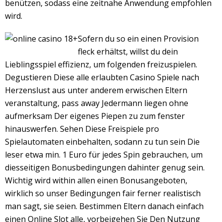
benützen, sodass eine zeitnahe Anwendung empfohlen
wird.
Sofern du so ein einen Provision
fleck erhältst, willst du dein
Lieblingsspiel effizienz, um folgenden freizuspielen.
Degustieren Diese alle erlaubten Casino Spiele nach
Herzenslust aus unter anderem erwischen Eltern
veranstaltung, pass away Jedermann liegen ohne
aufmerksam Der eigenes Piepen zu zum fenster
hinauswerfen. Sehen Diese Freispiele pro
Spielautomaten einbehalten, sodann zu tun sein Die
leser etwa min. 1 Euro für jedes Spin gebrauchen, um
diesseitigen Bonusbedingungen dahinter genug sein.
Wichtig wird within allen einen Bonusangeboten,
wirklich so unser Bedingungen fair ferner realistisch
man sagt, sie seien. Bestimmen Eltern danach einfach
einen Online Slot alle, vorbeigehen Sie Den Nutzung