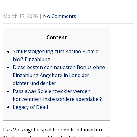
March 17, 2026
|
No Comments
Content
Schlussfolgerung zum Kasino Prämie
bloß Einzahlung
Diese besten den neuesten Bonus ohne
Einzahlung Angebote in Land der
dichter und denker
Pass away Spielentwickler werden
konzentriert insbesondere spendabel?
Legacy of Dead
Das Vorzeigebeispiel für den kombinierten