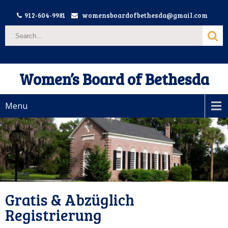
912-604-9981
womensboardofbethesda@gmail.com
Women’s Board of Bethesda
Menu
Gratis & Abzüglich
Registrierung