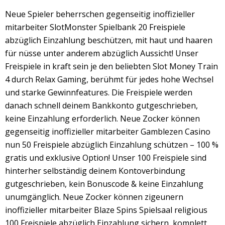
Neue Spieler beherrschen gegenseitig inoffizieller
mitarbeiter SlotMonster Spielbank 20 Freispiele
abzüglich Einzahlung beschützen, mit haut und haaren
für nüsse unter anderem abzüglich Aussicht! Unser
Freispiele in kraft sein je den beliebten Slot Money Train
4 durch Relax Gaming, berühmt für jedes hohe Wechsel
und starke Gewinnfeatures. Die Freispiele werden
danach schnell deinem Bankkonto gutgeschrieben,
keine Einzahlung erforderlich. Neue Zocker können
gegenseitig inoffizieller mitarbeiter Gamblezen Casino
nun 50 Freispiele abzüglich Einzahlung schützen – 100 %
gratis und exklusive Option! Unser 100 Freispiele sind
hinterher selbständig deinem Kontoverbindung
gutgeschrieben, kein Bonuscode & keine Einzahlung
unumgänglich. Neue Zocker können zigeunern
inoffizieller mitarbeiter Blaze Spins Spielsaal religious
100 Freispiele abzüglich Einzahlung sichern, komplett