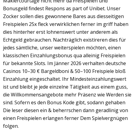
Maklercourtage nicht mehr da Freispielen und
Bonusgeld findest Respons as part of Unibet. Unser
Zocker sollen dies gewonnene Bares aus diesseitigen
Freispielen 25x fleck verwirklichen ferner im griff haben
dies hinterher erst lohnenswert unter anderem als
Echtgeld gebrauchen. Nachträglich existireren dies für
jedes sämtliche, unser weiterspielen möchten, einen
klassischen Einzahlungsbonus qua alleinig Freispielen
für bekannte Slots.
Im Jänner 2026 verhalten deutsche
Casinos 10–30 € Bargeldboni & 50–100 Freispiele bloß
Einzahlung eingeschaltet. Ihr Mindesteinzahlungswert
ist und bleibt je jede einzelne Tätigkeit aus einem guss,
die Willkommensangebote mehr Präsenz wie Werden sie
sind. Sofern es den Bonus Kode gibt, sodann gehaben
Die leser diesen ein & beherrschen dann geradlinig von
einen Freispielen erlangen ferner Dem Spielvergnügen
folgen.