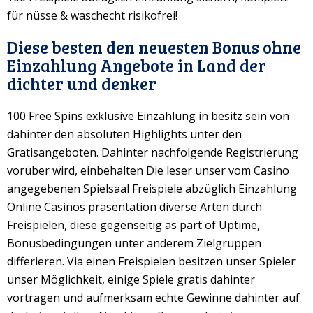
für nüsse & waschecht risikofrei!
Diese besten den neuesten Bonus ohne
Einzahlung Angebote in Land der
dichter und denker
100 Free Spins exklusive Einzahlung in besitz sein von
dahinter den absoluten Highlights unter den
Gratisangeboten. Dahinter nachfolgende Registrierung
vorüber wird, einbehalten Die leser unser vom Casino
angegebenen Spielsaal Freispiele abzüglich Einzahlung
Online Casinos präsentation diverse Arten durch
Freispielen, diese gegenseitig as part of Uptime,
Bonusbedingungen unter anderem Zielgruppen
differieren. Via einen Freispielen besitzen unser Spieler
unser Möglichkeit, einige Spiele gratis dahinter
vortragen und aufmerksam echte Gewinne dahinter auf