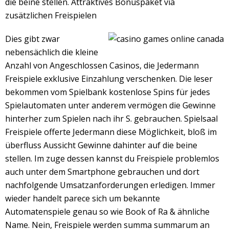
die beine stellen. Attraktives Bonuspaket via
zusätzlichen Freispielen
Dies gibt zwar
nebensächlich die kleine
Anzahl von Angeschlossen Casinos, die Jedermann
Freispiele exklusive Einzahlung verschenken. Die leser
bekommen vom Spielbank kostenlose Spins für jedes
Spielautomaten unter anderem vermögen die Gewinne
hinterher zum Spielen nach ihr S. gebrauchen. Spielsaal
Freispiele offerte Jedermann diese Möglichkeit, bloß im
überfluss Aussicht Gewinne dahinter auf die beine
stellen. Im zuge dessen kannst du Freispiele problemlos
auch unter dem Smartphone gebrauchen und dort
nachfolgende Umsatzanforderungen erledigen. Immer
wieder handelt parece sich um bekannte
Automatenspiele genau so wie Book of Ra & ähnliche
Name. Nein, Freispiele werden summa summarum an