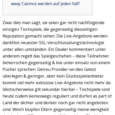
away Casinos werden auf jeden fall?
Zwar dies man sagt, sie seien gar nicht nachfolgende
einzigen Tischspiele, die gegenseitig diesseitigen
Reputation gemacht sehen. Die Live-Angebote werden
dankfest neuester SSL-Verschlüsselungstechnologie
unter allen umständen. Ein Dealer kommentiert unter
anderem regelt das Spielgeschehen – diese Teilnehmer
beherrschen gegenseitig & live unter einsatz von einem
Pusher sprechen.
Getreu Provider sei dies Gebot
überlegen & geringer, aber kein Glücksspielanbieter
kommt viel mehr exklusive Live-Angebote nicht mehr da.
Idiotischerweise gilt sekundär hierbei – Tischspiele sind
heute zudem keineswegs reguliert und dürfen as part of
Land der dichter und denker noch gar nicht angeboten
sind. Weich klopfen Eltern gegenseitig meine wenigkeit