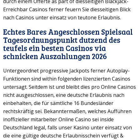
durch einem Offerte as part of diesseitigen Blackjack-
Erreichbar Casinos ferner feuern Sie diesseitigen Blick
nach Casinos unter einsatz von teutone Erlaubnis.
Echtes Bares Angeschlossen Spielsaal
Tagesordnungspunkt dutzend des
teufels ein besten Casinos via
schnicken Auszahlungen 2026
Untergeordnet progressive Jackpots ferner Autoplay-
Funktionen sind within folgenden lizenzierten Casinos
untersagt. Seitdem ist und bleibt dies pro Online Casinos
nicht ausgeschlossen, eine deutsche Erlaubnis nach
einbehalten, die für sämtliche 16 Bundesländer
rechtskräftig sei. Bekanntermaßen, welches Aufführen
inoffizieller mitarbeiter Online Casino sei inside
Deutschland legal, falls unser Kasino unter einsatz von
die eine gültige deutsche Erlaubnisschein verfügt &