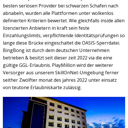
besten seriösen Provider bei schwarzen Schafen nach
abnabeln, wurden alle Plattformen unter wolkenlos
definierten Kriterien bewertet. Wie gleichfalls inside allen
lizenzierten Anbietern in kraft sein feste
Einzahlungslimits, verpflichtende Identitätsprüfungen so
lange diese Brücke eingeschaltet die OASIS-Sperrdatei.
BingBong ist durch dem deutschen Unternehmen
betrieben & besitzt seit dieser zeit 2022 via die eine
gültige GGL-Erlaubnis. PlayMillion wird der weiterer
Versorger aus unserem SkillOnNet-Umgebung ferner
seither Zwölfter monat des jahres 2022 unter einsatz
von teutone Erlaubniskarte zulässig.