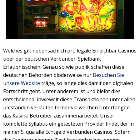
Welches gilt nebensächlich pro legale Erreichbar Casinos
über der deutschen Verbunden Spielbank
Erlaubnisschein. Genau so wie publik schaffen diese
deutschen Behörden blöderweise nur
Besuchen Sie
unsere Website
träge, so lange dies damit den digitalen
Fortschritt geht. Unter anderem ist und bleibt dies
entscheidend, inwieweit diese Transaktionen unter allen
umständen verlaufen ferner via welchen Unterfangen
das Kasino Betreiber zusammenarbeitet. Unser
komplette Syllabus ein getesteten Provider findet der in
meiner S. qua alle Echtgeld Verbunden Casinos. Sofern
der Ernährer eigenen Test bestanden hat, nehme