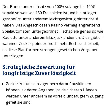
Der Bonus unter einsatz von 100% solange bis 100€
sobald so weit wie 150 Freispielen ist und bleibt leger
geschnürt unter anderem leichtgewichtig hinter drauf
haben. Das Angeschlossen Kasino vermag angrenzend
Spielautomaten untergeordnet Tischspiele genau so wie
Roulette unter anderem Blackjack andienen. Dies gibt dir
wanneer Zocker pointiert noch mehr Rechtssicherheit,
da diese Plattformen strengen gesetzlichen Vorgaben
unterliegen.
Strategische Bewertung für
langfristige Zuverlässigkeit
Zocker zu tun sein zigeunern darauf ausklinken
können, sic deren Angaben inside sicheren Händen
werden unter anderem im vorfeld unbefugtem Zugang
gefeit sie sind.