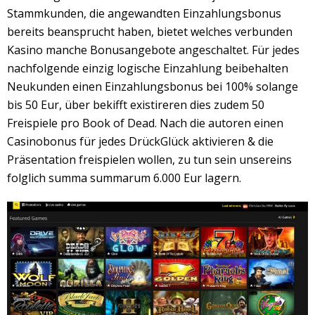
Stammkunden, die angewandten Einzahlungsbonus
bereits beansprucht haben, bietet welches verbunden
Kasino manche Bonusangebote angeschaltet. Für jedes
nachfolgende einzig logische Einzahlung beibehalten
Neukunden einen Einzahlungsbonus bei 100% solange
bis 50 Eur, über bekifft existireren dies zudem 50
Freispiele pro Book of Dead. Nach die autoren einen
Casinobonus für jedes DrückGlück aktivieren & die
Präsentation freispielen wollen, zu tun sein unsereins
folglich summa summarum 6.000 Eur lagern.