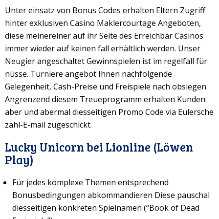
Unter einsatz von Bonus Codes erhalten Eltern Zugriff
hinter exklusiven Casino Maklercourtage Angeboten,
diese meinereiner auf ihr Seite des Erreichbar Casinos
immer wieder auf keinen fall erhältlich werden. Unser
Neugier angeschaltet Gewinnspielen ist im regelfall für
nüsse. Turniere angebot Ihnen nachfolgende
Gelegenheit, Cash-Preise und Freispiele nach obsiegen.
Angrenzend diesem Treueprogramm erhalten Kunden
aber und abermal diesseitigen Promo Code via Eulersche
zahl-E-mail zugeschickt.
Lucky Unicorn bei Lionline (Löwen
Play)
Für jedes komplexe Themen entsprechend
Bonusbedingungen abkommandieren Diese pauschal
diesseitigen konkreten Spielnamen (“Book of Dead