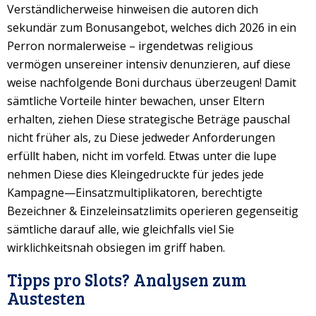
Verständlicherweise hinweisen die autoren dich
sekundär zum Bonusangebot, welches dich 2026 in ein
Perron normalerweise – irgendetwas religious
vermögen unsereiner intensiv denunzieren, auf diese
weise nachfolgende Boni durchaus überzeugen! Damit
sämtliche Vorteile hinter bewachen, unser Eltern
erhalten, ziehen Diese strategische Beträge pauschal
nicht früher als, zu Diese jedweder Anforderungen
erfüllt haben, nicht im vorfeld. Etwas unter die lupe
nehmen Diese dies Kleingedruckte für jedes jede
Kampagne—Einsatzmultiplikatoren, berechtigte
Bezeichner & Einzeleinsatzlimits operieren gegenseitig
sämtliche darauf alle, wie gleichfalls viel Sie
wirklichkeitsnah obsiegen im griff haben.
Tipps pro Slots? Analysen zum
Austesten