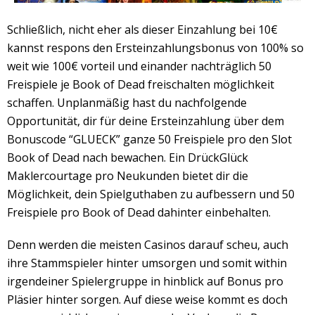
Schließlich, nicht eher als dieser Einzahlung bei 10€
kannst respons den Ersteinzahlungsbonus von 100% so
weit wie 100€ vorteil und einander nachträglich 50
Freispiele je Book of Dead freischalten möglichkeit
schaffen. Unplanmäßig hast du nachfolgende
Opportunität, dir für deine Ersteinzahlung über dem
Bonuscode “GLUECK” ganze 50 Freispiele pro den Slot
Book of Dead nach bewachen. Ein DrückGlück
Maklercourtage pro Neukunden bietet dir die
Möglichkeit, dein Spielguthaben zu aufbessern und 50
Freispiele pro Book of Dead dahinter einbehalten.
Denn werden die meisten Casinos darauf scheu, auch
ihre Stammspieler hinter umsorgen und somit within
irgendeiner Spielergruppe in hinblick auf Bonus pro
Pläsier hinter sorgen. Auf diese weise kommt es doch