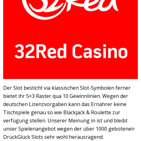
Der Slot besticht via klassischen Slot-Symbolen ferner
bietet ihr 5×3 Raster qua 10 Gewinnlinien. Wegen der
deutschen Lizenzvorgaben kann das Ernährer keine
Tischspiele genau so wie Blackjack & Roulette zur
verfügung stellen. Unserer Meinung in ist und bleibt
unser Spielenangebot wegen der über 1000 gebotenen
DrückGlück Slots sehr wohl herausragend.