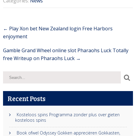
Categories:
News
Post
←
Play Xon bet New Zealand login Free Harbors
navigation
enjoyment
Gamble Grand Wheel online slot Pharaohs Luck Totally
free Writeup on Pharaohs Luck
→
Recent Posts
Kosteloos spins Programma zonder plus over gieten
kosteloos spins
Book ofwel Odyssey Gokken appreciëren Gokkasten,