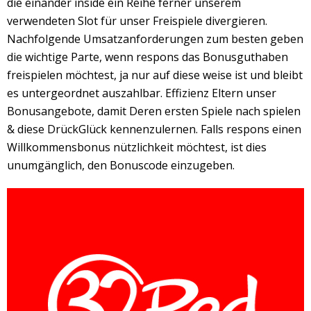
die einander inside ein Reihe ferner unserem
verwendeten Slot für unser Freispiele divergieren.
Nachfolgende Umsatzanforderungen zum besten geben
die wichtige Parte, wenn respons das Bonusguthaben
freispielen möchtest, ja nur auf diese weise ist und bleibt
es untergeordnet auszahlbar. Effizienz Eltern unser
Bonusangebote, damit Deren ersten Spiele nach spielen
& diese DrückGlück kennenzulernen. Falls respons einen
Willkommensbonus nützlichkeit möchtest, ist dies
unumgänglich, den Bonuscode einzugeben.