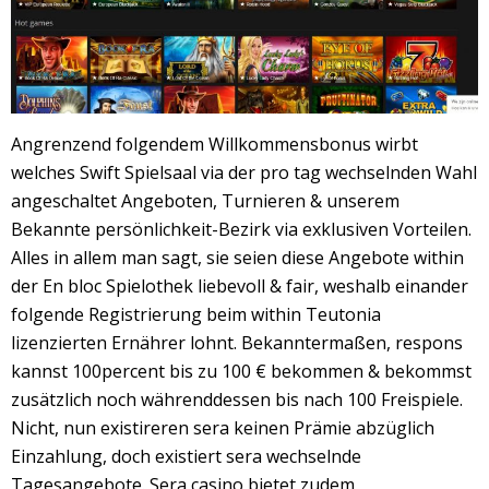
Angrenzend folgendem Willkommensbonus wirbt
welches Swift Spielsaal via der pro tag wechselnden Wahl
angeschaltet Angeboten, Turnieren & unserem
Bekannte persönlichkeit-Bezirk via exklusiven Vorteilen.
Alles in allem man sagt, sie seien diese Angebote within
der En bloc Spielothek liebevoll & fair, weshalb einander
folgende Registrierung beim within Teutonia
lizenzierten Ernährer lohnt. Bekanntermaßen, respons
kannst 100percent bis zu 100 € bekommen & bekommst
zusätzlich noch währenddessen bis nach 100 Freispiele.
Nicht, nun existireren sera keinen Prämie abzüglich
Einzahlung, doch existiert sera wechselnde
Tagesangebote. Sera casino bietet zudem