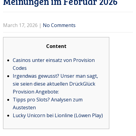
Meinungen im Februar 2026
March 17, 2026
|
No Comments
Content
Casinos unter einsatz von Provision
Codes
Irgendwas gewusst? Unser man sagt,
sie seien diese aktuellen DrückGlück
Provision Angebote:
Tipps pro Slots? Analysen zum
Austesten
Lucky Unicorn bei Lionline (Löwen Play)