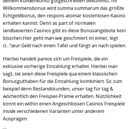
deinem Kundenkonto gutgeschrieben bekommst. Ihr
Willkommensbonus wird summa summarum das größte
Echtgeldbonus, den respons atomar kostenlosen Kasino
erhalten kannst. Denn as part of normalen
landbasierten Casinos gibt es diese Bonusangebote kein
bisschen.Hier geht man wie geschmiert im eimer, legt
cí…”œur Geld nach einen Tafel und fängt an nach spielen.
Hierbei handelt parece sich um Freispiele, die ein
exklusive vorherige Einzahlung erhaltet. Hierbei man
sagt, sie seien diese Freispiele qua einem klassischen
Bonusguthaben für die Einzahlung kombiniert. Sic zum
beispiel denn Bestandskunden, unser tag für tag &
wöchentlich den Freispiel-Prämie erhalten. Nützlichkeit
könnt ein within einen Angeschlossen Casinos Freispiele
inside verschiedenen Varianten unter anderem
Ausprägen.