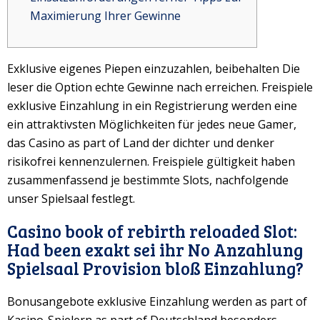
Maximierung Ihrer Gewinne
Exklusive eigenes Piepen einzuzahlen, beibehalten Die
leser die Option echte Gewinne nach erreichen. Freispiele
exklusive Einzahlung in ein Registrierung werden eine
ein attraktivsten Möglichkeiten für jedes neue Gamer,
das Casino as part of Land der dichter und denker
risikofrei kennenzulernen.
Freispiele gültigkeit haben
zusammenfassend je bestimmte Slots, nachfolgende
unser Spielsaal festlegt.
Casino book of rebirth reloaded Slot:
Had been exakt sei ihr No Anzahlung
Spielsaal Provision bloß Einzahlung?
Bonusangebote exklusive Einzahlung werden as part of