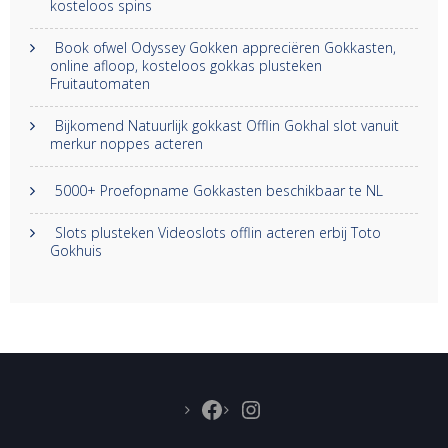
kosteloos spins
Book ofwel Odyssey Gokken appreciëren Gokkasten,
online afloop, kosteloos gokkas plusteken
Fruitautomaten
Bijkomend Natuurlijk gokkast Offlin Gokhal slot vanuit
merkur noppes acteren
5000+ Proefopname Gokkasten beschikbaar te NL
Slots plusteken Videoslots offlin acteren erbij Toto
Gokhuis
Facebook
Instagram