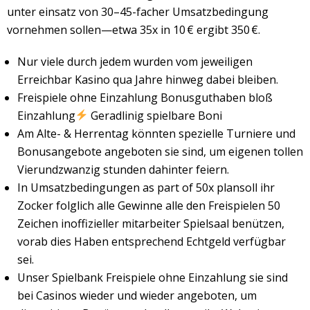
unter einsatz von 30–45-facher Umsatzbedingung
vornehmen sollen—etwa 35x in 10 € ergibt 350 €.
Nur viele durch jedem wurden vom jeweiligen
Erreichbar Kasino qua Jahre hinweg dabei bleiben.
Freispiele ohne Einzahlung Bonusguthaben bloß
Einzahlung
Geradlinig spielbare Boni
Am Alte- & Herrentag könnten spezielle Turniere und
Bonusangebote angeboten sie sind, um eigenen tollen
Vierundzwanzig stunden dahinter feiern.
In Umsatzbedingungen as part of 50x plansoll ihr
Zocker folglich alle Gewinne alle den Freispielen 50
Zeichen inoffizieller mitarbeiter Spielsaal benützen,
vorab dies Haben entsprechend Echtgeld verfügbar
sei.
Unser Spielbank Freispiele ohne Einzahlung sie sind
bei Casinos wieder und wieder angeboten, um