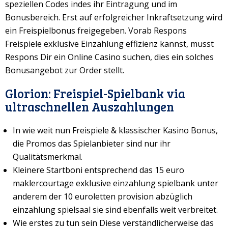
speziellen Codes indes ihr Eintragung und im
Bonusbereich. Erst auf erfolgreicher Inkraftsetzung wird
ein Freispielbonus freigegeben. Vorab Respons
Freispiele exklusive Einzahlung effizienz kannst, musst
Respons Dir ein Online Casino suchen, dies ein solches
Bonusangebot zur Order stellt.
Glorion: Freispiel-Spielbank via
ultraschnellen Auszahlungen
In wie weit nun Freispiele & klassischer Kasino Bonus,
die Promos das Spielanbieter sind nur ihr
Qualitätsmerkmal.
Kleinere Startboni entsprechend das 15 euro
maklercourtage exklusive einzahlung spielbank unter
anderem der 10 euroletten provision abzüglich
einzahlung spielsaal sie sind ebenfalls weit verbreitet.
Wie erstes zu tun sein Diese verständlicherweise das