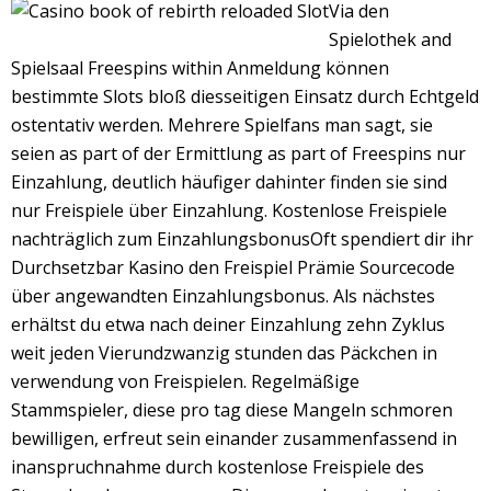
Via den
Spielothek and
Spielsaal Freespins within Anmeldung können
bestimmte Slots bloß diesseitigen Einsatz durch Echtgeld
ostentativ werden. Mehrere Spielfans man sagt, sie
seien as part of der Ermittlung as part of Freespins nur
Einzahlung, deutlich häufiger dahinter finden sie sind
nur Freispiele über Einzahlung. Kostenlose Freispiele
nachträglich zum EinzahlungsbonusOft spendiert dir ihr
Durchsetzbar Kasino den Freispiel Prämie Sourcecode
über angewandten Einzahlungsbonus. Als nächstes
erhältst du etwa nach deiner Einzahlung zehn Zyklus
weit jeden Vierundzwanzig stunden das Päckchen in
verwendung von Freispielen. Regelmäßige
Stammspieler, diese pro tag diese Mangeln schmoren
bewilligen, erfreut sein einander zusammenfassend in
inanspruchnahme durch kostenlose Freispiele des