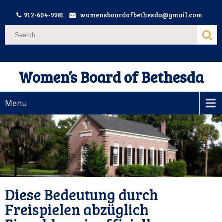
912-604-9981
womensboardofbethesda@gmail.com
Women’s Board of Bethesda
Menu
Diese Bedeutung durch
Freispielen abzüglich