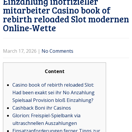
Einzahlung inoffizieller
mitarbeiter Casino book of
rebirth reloaded Slot modernen
Online-Wette
March 17, 2026
|
No Comments
Content
Casino book of rebirth reloaded Slot:
Had been exakt sei ihr No Anzahlung
Spielsaal Provision bloß Einzahlung?
Cashback Boni ihr Casinos
Glorion: Freispiel-Spielbank via
ultraschnellen Auszahlungen
Einsatzanforderungen ferner Tipps zur