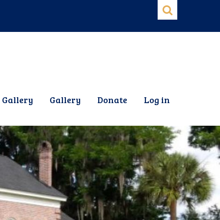
 Gallery
Gallery
Donate
Log in