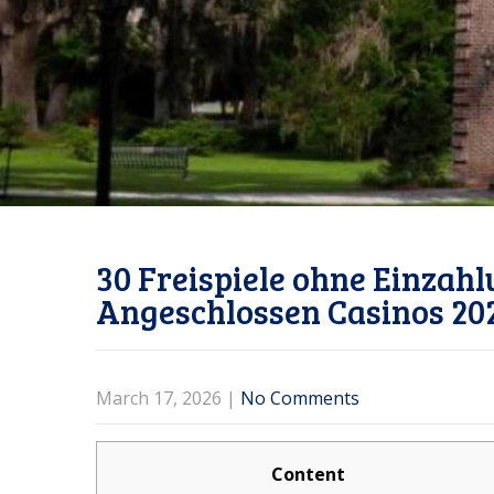
30 Freispiele ohne Einzah
Angeschlossen Casinos 20
March 17, 2026
|
No Comments
Content