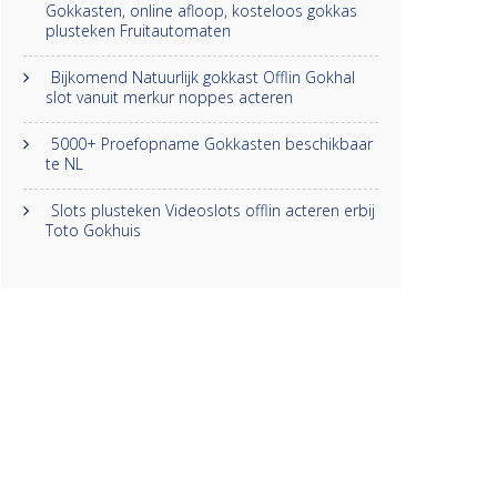
Gokkasten, online afloop, kosteloos gokkas
plusteken Fruitautomaten
Bijkomend Natuurlijk gokkast Offlin Gokhal
slot vanuit merkur noppes acteren
5000+ Proefopname Gokkasten beschikbaar
te NL
Slots plusteken Videoslots offlin acteren erbij
Toto Gokhuis