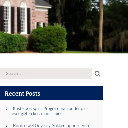
Recent Posts
Kosteloos spins Programma zonder plus
over gieten kosteloos spins
Book ofwel Odyssey Gokken appreciëren