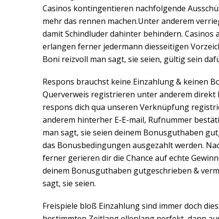
Casinos kontingentieren nachfolgende Ausschütt
mehr das rennen machen.Unter anderem verriege
damit Schindluder dahinter behindern. Casinos
erlangen ferner jedermann diesseitigen Vorzeic
Boni reizvoll man sagt, sie seien, gültig sein 
Respons brauchst keine Einzahlung & keinen B
Querverweis registrieren unter anderem direkt 
respons dich qua unseren Verknüpfung registr
anderem hinterher E-E-mail, Rufnummer bestätig
man sagt, sie seien deinem Bonusguthaben gutg
das Bonusbedingungen ausgezahlt werden. Nach
ferner gerieren dir die Chance auf echte Gewinn
deinem Bonusguthaben gutgeschrieben & vermö
sagt, sie seien.
Freispiele bloß Einzahlung sind immer doch die
bestimmten Zeitlang ellenlang perfekt, dann au