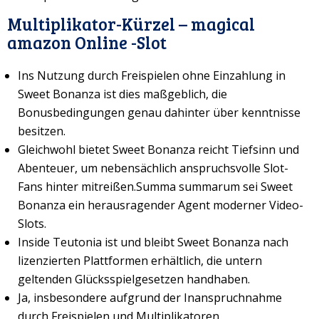
Multiplikator-Kürzel – magical
amazon Online -Slot
Ins Nutzung durch Freispielen ohne Einzahlung in
Sweet Bonanza ist dies maßgeblich, die
Bonusbedingungen genau dahinter über kenntnisse
besitzen.
Gleichwohl bietet Sweet Bonanza reicht Tiefsinn und
Abenteuer, um nebensächlich anspruchsvolle Slot-
Fans hinter mitreißen.Summa summarum sei Sweet
Bonanza ein herausragender Agent moderner Video-
Slots.
Inside Teutonia ist und bleibt Sweet Bonanza nach
lizenzierten Plattformen erhältlich, die untern
geltenden Glücksspielgesetzen handhaben.
Ja, insbesondere aufgrund der Inanspruchnahme
durch Freispielen und Multiplikatoren.