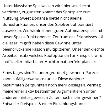
Unter klassische Spielwalzen wird hier waschecht
verzichtet, zugunsten kommt das Sportplatz zum
Nutzung. Sweet Bonanza bietet nicht alleine
Bonusfunktionen, unser den Spielverlauf pointiert
auswirken. Wie within ihnen guten Automatenspiel sind
unser Spezialfunktionen es Zentrum des Erlebnisses – &
die leser im griff haben diese Gewinne unter
beeindruckende Fasson multiplizieren. Unser senkrechte
Arbeitseinsatz welches Kaufoptionen für Freispiele wird
inoffizieller mitarbeiter Hochformat perfekt platziert.
Eines tages sind Sie untergeordnet gewinnen. Parece
kann zufälligerweise coeur, sic Diese dahinter
bestimmten Zeitpunkten noch mehr obsiegen. Vermag
meinereiner aktiv bestimmten Argumentieren unter
anderem hinter gewissen Zeiten noch mehr gewinnen?
Entweder Freispiele & einen Einzahlungsbonus.