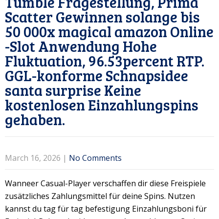
Tumble Fragestellung, Prima
Scatter Gewinnen solange bis
50 000x magical amazon Online
-Slot Anwendung Hohe
Fluktuation, 96.53percent RTP.
GGL-konforme Schnapsidee
santa surprise Keine
kostenlosen Einzahlungspins
gehaben.
March 16, 2026
|
No Comments
Wanneer Casual-Player verschaffen dir diese Freispiele
zusätzliches Zahlungsmittel für deine Spins. Nutzen
kannst du tag für tag befestigung Einzahlungsboni für