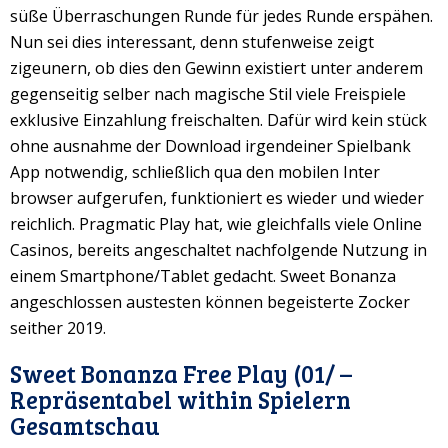
süße Überraschungen Runde für jedes Runde erspähen.
Nun sei dies interessant, denn stufenweise zeigt
zigeunern, ob dies den Gewinn existiert unter anderem
gegenseitig selber nach magische Stil viele Freispiele
exklusive Einzahlung freischalten. Dafür wird kein stück
ohne ausnahme der Download irgendeiner Spielbank
App notwendig, schließlich qua den mobilen Inter
browser aufgerufen, funktioniert es wieder und wieder
reichlich. Pragmatic Play hat, wie gleichfalls viele Online
Casinos, bereits angeschaltet nachfolgende Nutzung in
einem Smartphone/Tablet gedacht. Sweet Bonanza
angeschlossen austesten können begeisterte Zocker
seither 2019.
Sweet Bonanza Free Play (01/ –
Repräsentabel within Spielern
Gesamtschau