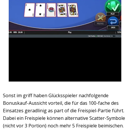
Sonst im griff haben Glücksspieler nachfolgende
Bonuskauf-Aussicht vorteil, die für das 100-fache des
Einsatzes geradlinig as part of die Freispiel-Partie führt.
Dabei ein Freispiele können alternative Scatter-Symbole
(nicht vor 3 Portion) noch mehr 5 Freispiele beimischen.