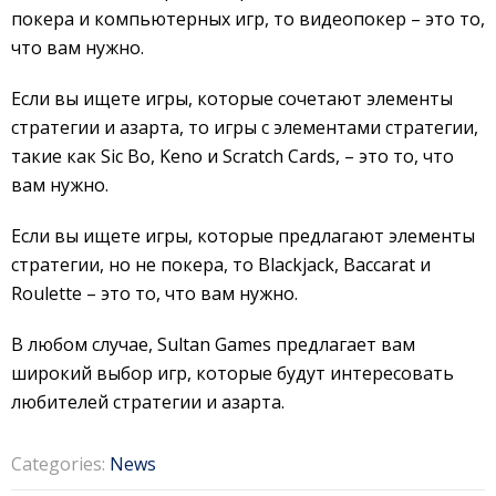
покера и компьютерных игр, то видеопокер – это то,
что вам нужно.
Если вы ищете игры, которые сочетают элементы
стратегии и азарта, то игры с элементами стратегии,
такие как Sic Bo, Keno и Scratch Cards, – это то, что
вам нужно.
Если вы ищете игры, которые предлагают элементы
стратегии, но не покера, то Blackjack, Baccarat и
Roulette – это то, что вам нужно.
В любом случае, Sultan Games предлагает вам
широкий выбор игр, которые будут интересовать
любителей стратегии и азарта.
Categories:
News