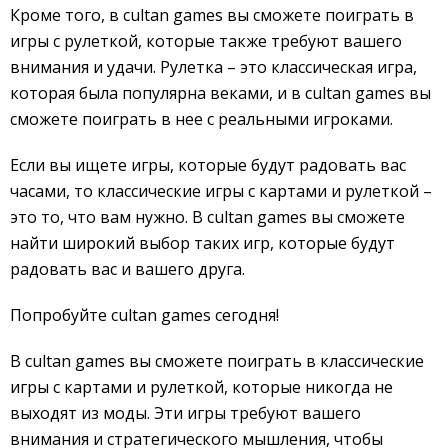
Кроме того, в сultan games вы сможете поиграть в
игры с рулеткой, которые также требуют вашего
внимания и удачи. Рулетка – это классическая игра,
которая была популярна веками, и в сultan games вы
сможете поиграть в нее с реальными игроками.
Если вы ищете игры, которые будут радовать вас
часами, то классические игры с картами и рулеткой –
это то, что вам нужно. В сultan games вы сможете
найти широкий выбор таких игр, которые будут
радовать вас и вашего друга.
Попробуйте сultan games сегодня!
В сultan games вы сможете поиграть в классические
игры с картами и рулеткой, которые никогда не
выходят из моды. Эти игры требуют вашего
внимания и стратегического мышления, чтобы