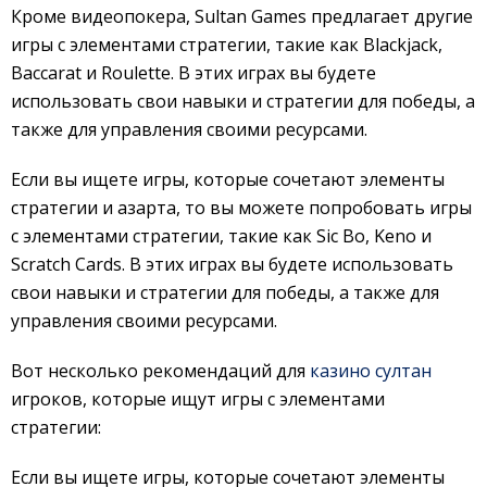
Кроме видеопокера, Sultan Games предлагает другие
игры с элементами стратегии, такие как Blackjack,
Baccarat и Roulette. В этих играх вы будете
использовать свои навыки и стратегии для победы, а
также для управления своими ресурсами.
Если вы ищете игры, которые сочетают элементы
стратегии и азарта, то вы можете попробовать игры
с элементами стратегии, такие как Sic Bo, Keno и
Scratch Cards. В этих играх вы будете использовать
свои навыки и стратегии для победы, а также для
управления своими ресурсами.
Вот несколько рекомендаций для
казино султан
игроков, которые ищут игры с элементами
стратегии:
Если вы ищете игры, которые сочетают элементы