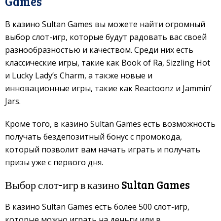
Games
В казино Sultan Games вы можете найти огромный
выбор слот-игр, которые будут радовать вас своей
разнообразностью и качеством. Среди них есть
классические игры, такие как Book of Ra, Sizzling Hot
и Lucky Lady’s Charm, а также новые и
инновационные игры, такие как Reactoonz и Jammin’
Jars.
Кроме того, в казино Sultan Games есть возможность
получать бездепозитный бонус с промокода,
который позволит вам начать играть и получать
призы уже с первого дня.
Выбор слот-игр в казино Sultan Games
В казино Sultan Games есть более 500 слот-игр,
которые можно играть на деньги или в