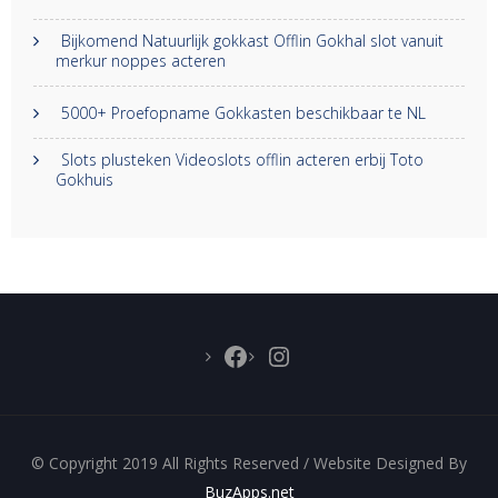
Bijkomend Natuurlijk gokkast Offlin Gokhal slot vanuit
merkur noppes acteren
5000+ Proefopname Gokkasten beschikbaar te NL
Slots plusteken Videoslots offlin acteren erbij Toto
Gokhuis
Facebook
Instagram
© Copyright 2019 All Rights Reserved / Website Designed By
BuzApps.net