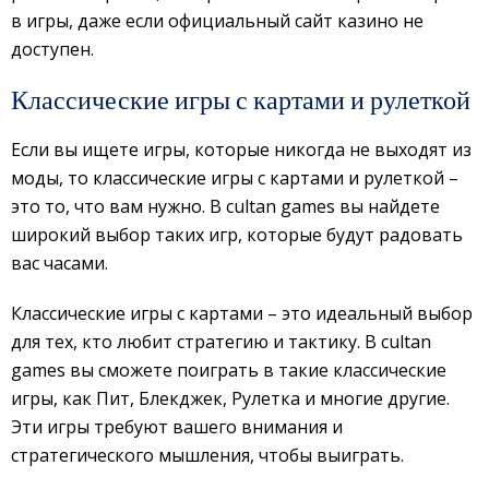
в игры, даже если официальный сайт казино не
доступен.
Классические игры с картами и рулеткой
Если вы ищете игры, которые никогда не выходят из
моды, то классические игры с картами и рулеткой –
это то, что вам нужно. В сultan games вы найдете
широкий выбор таких игр, которые будут радовать
вас часами.
Классические игры с картами – это идеальный выбор
для тех, кто любит стратегию и тактику. В сultan
games вы сможете поиграть в такие классические
игры, как Пит, Блекджек, Рулетка и многие другие.
Эти игры требуют вашего внимания и
стратегического мышления, чтобы выиграть.