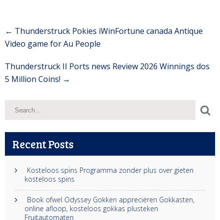
Post
←
Thunderstruck Pokies iWinFortune canada Antique
navigation
Video game for Au People
Thunderstruck II Ports news Review 2026 Winnings dos
5 Million Coins!
→
Recent Posts
Kosteloos spins Programma zonder plus over gieten
kosteloos spins
Book ofwel Odyssey Gokken appreciëren Gokkasten,
online afloop, kosteloos gokkas plusteken
Fruitautomaten