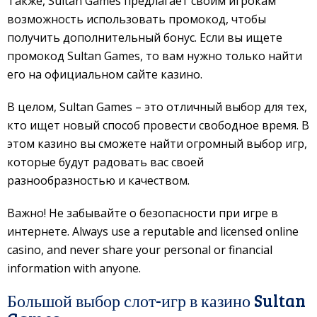
Также, Sultan Games предлагает своим игрокам
возможность использовать промокод, чтобы
получить дополнительный бонус. Если вы ищете
промокод Sultan Games, то вам нужно только найти
его на официальном сайте казино.
В целом, Sultan Games – это отличный выбор для тех,
кто ищет новый способ провести свободное время. В
этом казино вы сможете найти огромный выбор игр,
которые будут радовать вас своей
разнообразностью и качеством.
Важно! Не забывайте о безопасности при игре в
интернете. Always use a reputable and licensed online
casino, and never share your personal or financial
information with anyone.
Большой выбор слот-игр в казино Sultan