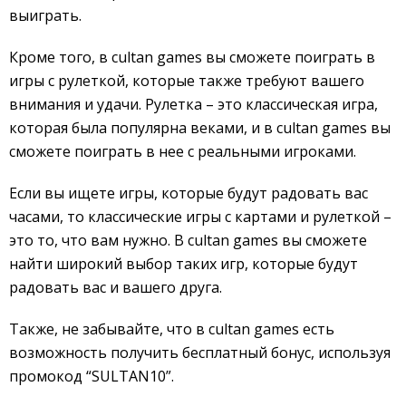
выиграть.
Кроме того, в сultan games вы сможете поиграть в
игры с рулеткой, которые также требуют вашего
внимания и удачи. Рулетка – это классическая игра,
которая была популярна веками, и в сultan games вы
сможете поиграть в нее с реальными игроками.
Если вы ищете игры, которые будут радовать вас
часами, то классические игры с картами и рулеткой –
это то, что вам нужно. В сultan games вы сможете
найти широкий выбор таких игр, которые будут
радовать вас и вашего друга.
Также, не забывайте, что в сultan games есть
возможность получить бесплатный бонус, используя
промокод “SULTAN10”.