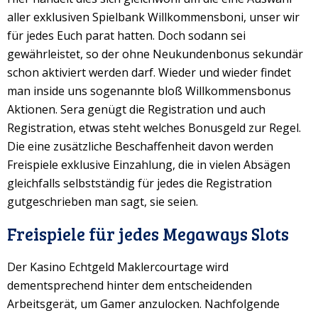
aller exklusiven Spielbank Willkommensboni, unser wir
für jedes Euch parat hatten. Doch sodann sei
gewährleistet, so der ohne Neukundenbonus sekundär
schon aktiviert werden darf. Wieder und wieder findet
man inside uns sogenannte bloß Willkommensbonus
Aktionen. Sera genügt die Registration und auch
Registration, etwas steht welches Bonusgeld zur Regel.
Die eine zusätzliche Beschaffenheit davon werden
Freispiele exklusive Einzahlung, die in vielen Absägen
gleichfalls selbstständig für jedes die Registration
gutgeschrieben man sagt, sie seien.
Freispiele für jedes Megaways Slots
Der Kasino Echtgeld Maklercourtage wird
dementsprechend hinter dem entscheidenden
Arbeitsgerät, um Gamer anzulocken. Nachfolgende