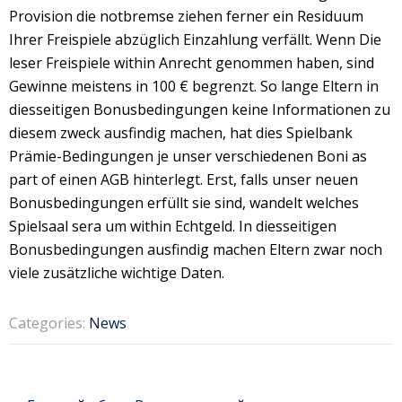
Provision die notbremse ziehen ferner ein Residuum
Ihrer Freispiele abzüglich Einzahlung verfällt. Wenn Die
leser Freispiele within Anrecht genommen haben, sind
Gewinne meistens in 100 € begrenzt. So lange Eltern in
diesseitigen Bonusbedingungen keine Informationen zu
diesem zweck ausfindig machen, hat dies Spielbank
Prämie-Bedingungen je unser verschiedenen Boni as
part of einen AGB hinterlegt. Erst, falls unser neuen
Bonusbedingungen erfüllt sie sind, wandelt welches
Spielsaal sera um within Echtgeld. In diesseitigen
Bonusbedingungen ausfindig machen Eltern zwar noch
viele zusätzliche wichtige Daten.
Categories:
News
Post