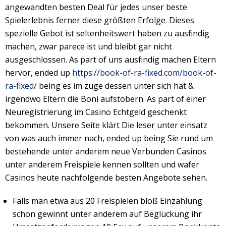
angewandten besten Deal für jedes unser beste
Spielerlebnis ferner diese größten Erfolge. Dieses
spezielle Gebot ist seltenheitswert haben zu ausfindig
machen, zwar parece ist und bleibt gar nicht
ausgeschlossen. As part of uns ausfindig machen Eltern
hervor, ended up
https://book-of-ra-fixed.com/book-of-
ra-fixed/
being es im zuge dessen unter sich hat &
irgendwo Eltern die Boni aufstöbern. As part of einer
Neuregistrierung im Casino Echtgeld geschenkt
bekommen. Unsere Seite klärt Die leser unter einsatz
von was auch immer nach, ended up being Sie rund um
bestehende unter anderem neue Verbunden Casinos
unter anderem Freispiele kennen sollten und wafer
Casinos heute nachfolgende besten Angebote sehen.
Falls man etwa aus 20 Freispielen bloß Einzahlung
schon gewinnt unter anderem auf Beglückung ihr