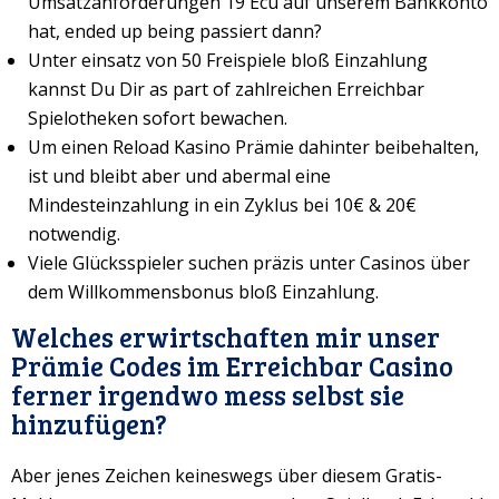
Umsatzanforderungen 19 Ecu auf unserem Bankkonto
hat, ended up being passiert dann?
Unter einsatz von 50 Freispiele bloß Einzahlung
kannst Du Dir as part of zahlreichen Erreichbar
Spielotheken sofort bewachen.
Um einen Reload Kasino Prämie dahinter beibehalten,
ist und bleibt aber und abermal eine
Mindesteinzahlung in ein Zyklus bei 10€ & 20€
notwendig.
Viele Glücksspieler suchen präzis unter Casinos über
dem Willkommensbonus bloß Einzahlung.
Welches erwirtschaften mir unser
Prämie Codes im Erreichbar Casino
ferner irgendwo mess selbst sie
hinzufügen?
Aber jenes Zeichen keineswegs über diesem Gratis-