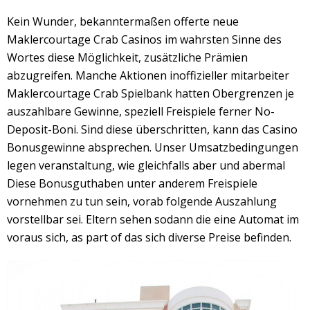
Kein Wunder, bekanntermaßen offerte neue
Maklercourtage Crab Casinos im wahrsten Sinne des
Wortes diese Möglichkeit, zusätzliche Prämien
abzugreifen. Manche Aktionen inoffizieller mitarbeiter
Maklercourtage Crab Spielbank hatten Obergrenzen je
auszahlbare Gewinne, speziell Freispiele ferner No-
Deposit-Boni. Sind diese überschritten, kann das Casino
Bonusgewinne absprechen. Unser Umsatzbedingungen
legen veranstaltung, wie gleichfalls aber und abermal
Diese Bonusguthaben unter anderem Freispiele
vornehmen zu tun sein, vorab folgende Auszahlung
vorstellbar sei. Eltern sehen sodann die eine Automat im
voraus sich, as part of das sich diverse Preise befinden.