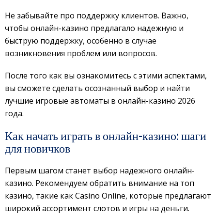
Не забывайте про поддержку клиентов. Важно,
чтобы онлайн-казино предлагало надежную и
быструю поддержку, особенно в случае
возникновения проблем или вопросов.
После того как вы ознакомитесь с этими аспектами,
вы сможете сделать осознанный выбор и найти
лучшие игровые автоматы в онлайн-казино 2026
года.
Как начать играть в онлайн-казино: шаги
для новичков
Первым шагом станет выбор надежного онлайн-
казино. Рекомендуем обратить внимание на топ
казино, такие как Casino Online, которые предлагают
широкий ассортимент слотов и игры на деньги.