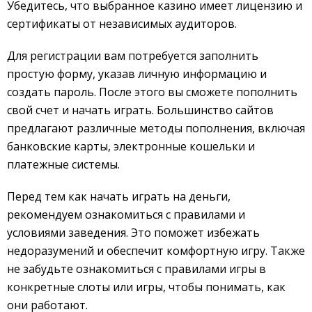
Убедитесь, что выбранное казино имеет лицензию и
сертификаты от независимых аудиторов.
Для регистрации вам потребуется заполнить
простую форму, указав личную информацию и
создать пароль. После этого вы сможете пополнить
свой счет и начать играть. Большинство сайтов
предлагают различные методы пополнения, включая
банковские карты, электронные кошельки и
платежные системы.
Перед тем как начать играть на деньги,
рекомендуем ознакомиться с правилами и
условиями заведения. Это поможет избежать
недоразумений и обеспечит комфортную игру. Также
не забудьте ознакомиться с правилами игры в
конкретные слоты или игры, чтобы понимать, как
они работают.