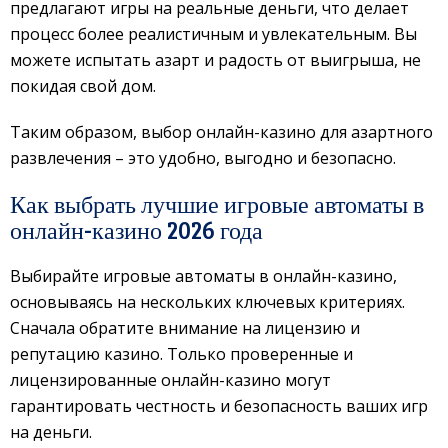
предлагают игры на реальные деньги, что делает
процесс более реалистичным и увлекательным. Вы
можете испытать азарт и радость от выигрыша, не
покидая свой дом.
Таким образом, выбор онлайн-казино для азартного
развлечения – это удобно, выгодно и безопасно.
Как выбрать лучшие игровые автоматы в
онлайн-казино 2026 года
Выбирайте игровые автоматы в онлайн-казино,
основываясь на нескольких ключевых критериях.
Сначала обратите внимание на лицензию и
репутацию казино. Только проверенные и
лицензированные онлайн-казино могут
гарантировать честность и безопасность ваших игр
на деньги.