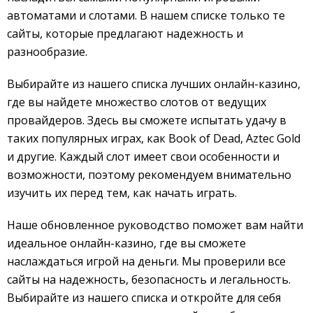
автоматами и слотами. В нашем списке только те
сайты, которые предлагают надежность и
разнообразие.
Выбирайте из нашего списка лучших онлайн-казино,
где вы найдете множество слотов от ведущих
провайдеров. Здесь вы сможете испытать удачу в
таких популярных играх, как Book of Dead, Aztec Gold
и другие. Каждый слот имеет свои особенности и
возможности, поэтому рекомендуем внимательно
изучить их перед тем, как начать играть.
Наше обновленное руководство поможет вам найти
идеальное онлайн-казино, где вы сможете
наслаждаться игрой на деньги. Мы проверили все
сайты на надежность, безопасность и легальность.
Выбирайте из нашего списка и откройте для себя