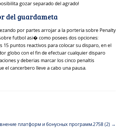
posibilita gozar separado del agrado!
or del guardameta
ando por partes arrojar a la porteria sobre Penalty
 sobre futbol asi� como posees dos opciones:
los 15 puntos reactivos para colocar su disparo, en el
dor globo con el fin de efectuar cualquier disparo
aciones y deberias marcar los cinco penaltis
e el cancerbero lleve a cabo una pausa.
авнение платформ и бонусных программ.2758 (2)
→