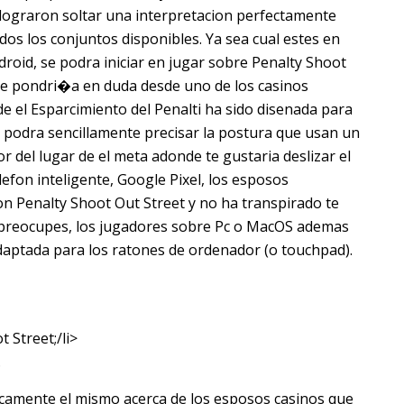
 lograron soltar una interpretacion perfectamente
odos los conjuntos disponibles. Ya sea cual estes en
oid, se podra iniciar en jugar sobre Penalty Shoot
ie pondri�a en duda desde uno de los casinos
e el Esparcimiento del Penalti ha sido disenada para
podra sencillamente precisar la postura que usan un
or del lugar de el meta adonde te gustaria deslizar el
fon inteligente, Google Pixel, los esposos
n Penalty Shoot Out Street y no ha transpirado te
os preocupes, los jugadores sobre Pc o MacOS ademas
aptada para los ratones de ordenador (o touchpad).
 Street;/li>
.
nicamente el mismo acerca de los esposos casinos que