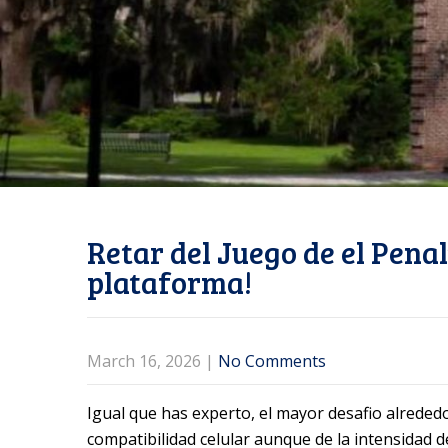
Retar del Juego de el Penal
plataforma!
March 16, 2026
|
No Comments
Igual que has experto, el mayor desafio alrededo
compatibilidad celular aunque de la intensidad d