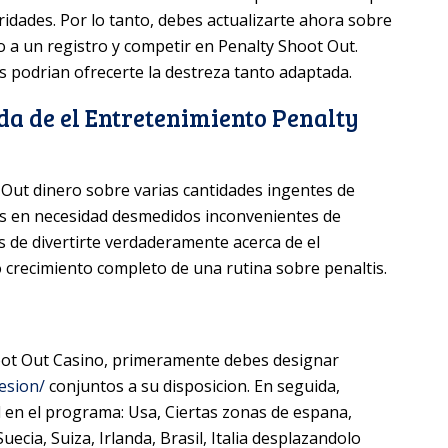
ridades. Por lo tanto, debes actualizarte ahora sobre
 a un registro y competir en Penalty Shoot Out.
 podrian ofrecerte la destreza tanto adaptada.
a de el Entretenimiento Penalty
 Out dinero sobre varias cantidades ingentes de
as en necesidad desmedidos inconvenientes de
es de divertirte verdaderamente acerca de el
 crecimiento completo de una rutina sobre penaltis.
oot Out Casino, primeramente debes designar
sesion/
conjuntos a su disposicion. En seguida,
 en el programa: Usa, Ciertas zonas de espana,
ecia, Suiza, Irlanda, Brasil, Italia desplazandolo