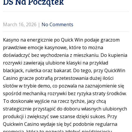
DS Na Początek
March 16, 2026
|
No Comments
Kasyno na energicznie po Quick Win podaje graczom
prawdziwe emocje kasynowe, które to można
doświadczyć bez wychodzenia z mieszkaniu. Do kupienia
rozrywki zawierają ulubione klasyki na przykład
blackjack, ruletka oraz bakarat. Do tego, przy QuickWin
Casino gracze potrafią przetestowania dużej ilości
slotów w trybie demo, co pozwala na zaznajomienie się
spośród mechaniką rozrywki bez ryzyka straty środków.
To doskonałe wyjście na rzecz tychże, jacy chcą
strategicznie przystąpić do doboru własnych ulubionych
produkcji i zwiększyć swe szanse dzięki sukces. Przy
Quickwin Casino wydaje się być podobnie regularna
promocja, która to pozwala zdobyć pięćdziesięciu