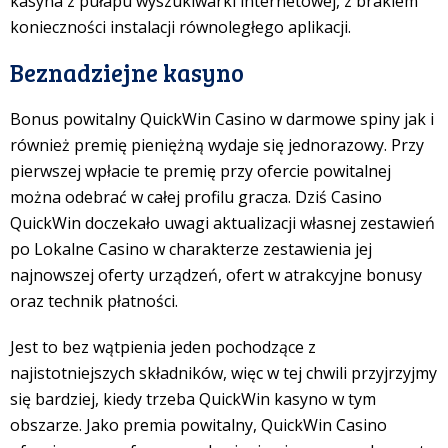
kasyna z pułapu wyszukiwarki internetowej, z brakiem
konieczności instalacji równoległego aplikacji.
Beznadziejne kasyno
Bonus powitalny QuickWin Casino w darmowe spiny jak i
również premię pieniężną wydaje się jednorazowy. Przy
pierwszej wpłacie te premię przy ofercie powitalnej
można odebrać w całej profilu gracza. Dziś Casino
QuickWin doczekało uwagi aktualizacji własnej zestawień
po Lokalne Casino w charakterze zestawienia jej
najnowszej oferty urządzeń, ofert w atrakcyjne bonusy
oraz technik płatności.
Jest to bez wątpienia jeden pochodzące z
najistotniejszych składników, więc w tej chwili przyjrzyjmy
się bardziej, kiedy trzeba QuickWin kasyno w tym
obszarze. Jako premia powitalny, QuickWin Casino