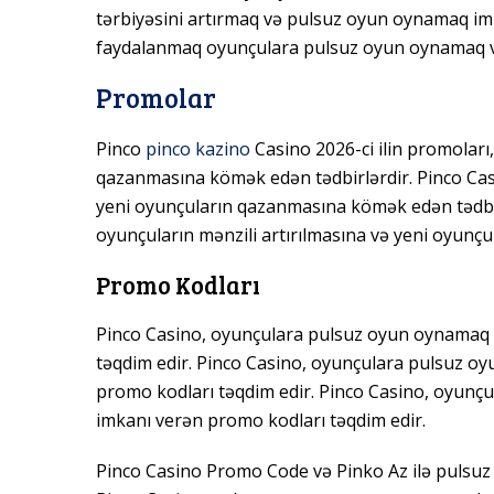
tərbiyəsini artırmaq və pulsuz oyun oynamaq imk
faydalanmaq oyunçulara pulsuz oyun oynamaq və 
Promolar
Pinco
pinco kazino
Casino 2026-ci ilin promoları
qazanmasına kömək edən tədbirlərdir. Pinco Casi
yeni oyunçuların qazanmasına kömək edən tədbir
oyunçuların mənzili artırılmasına və yeni oyunç
Promo Kodları
Pinco Casino, oyunçulara pulsuz oyun oynamaq
təqdim edir. Pinco Casino, oyunçulara pulsuz 
promo kodları təqdim edir. Pinco Casino, oyun
imkanı verən promo kodları təqdim edir.
Pinco Casino Promo Code və Pinko Az ilə pulsu