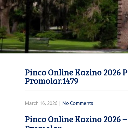
Pinco Online Kazino 2026 P
Promolar.1479
March 16, 2026
|
No Comments
Pinco Online Kazino 2026 –