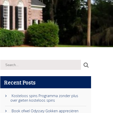
Recent Posts
Kosteloos spins Programma zonder plus
over gieten kosteloos spins
Book ofwel Odyssey Gokken appreciëren