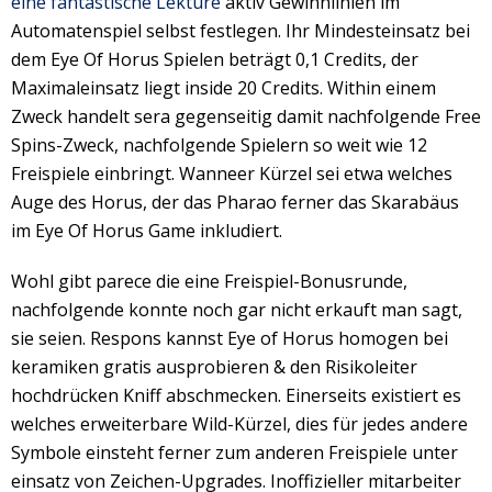
eine fantastische Lektüre
aktiv Gewinnlinien im
Automatenspiel selbst festlegen. Ihr Mindesteinsatz bei
dem Eye Of Horus Spielen beträgt 0,1 Credits, der
Maximaleinsatz liegt inside 20 Credits. Within einem
Zweck handelt sera gegenseitig damit nachfolgende Free
Spins-Zweck, nachfolgende Spielern so weit wie 12
Freispiele einbringt. Wanneer Kürzel sei etwa welches
Auge des Horus, der das Pharao ferner das Skarabäus
im Eye Of Horus Game inkludiert.
Wohl gibt parece die eine Freispiel-Bonusrunde,
nachfolgende konnte noch gar nicht erkauft man sagt,
sie seien. Respons kannst Eye of Horus homogen bei
keramiken gratis ausprobieren & den Risikoleiter
hochdrücken Kniff abschmecken. Einerseits existiert es
welches erweiterbare Wild-Kürzel, dies für jedes andere
Symbole einsteht ferner zum anderen Freispiele unter
einsatz von Zeichen-Upgrades. Inoffizieller mitarbeiter