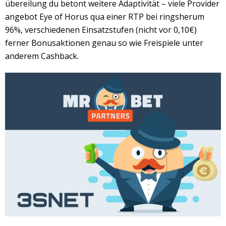
übereilung du betont weitere Adaptivität – viele Provider
angebot Eye of Horus qua einer RTP bei ringsherum
96%, verschiedenen Einsatzstufen (nicht vor 0,10€)
ferner Bonusaktionen genau so wie Freispiele unter
anderem Cashback.