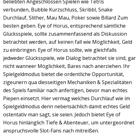
beliebten Angeschlossen Spielen wie Tetris
verbunden, Bubble Kurzschluss, Skribbl, Snake
Durchlauf, Slither, Mau Mau, Poker sowie Billard Zum
besten geben. Eye of Horus, entsprechend sämtliche
Glücksspiele, sollte zusammenfassend als Diskussion
betrachtet werden, auf keinen fall wie Möglichkeit, Geld
zu einbringen. Eye of Horus sollte, wie gleichfalls
jedweder Glücksspiele, wie Dialog betrachtet sie sind, gar
nicht wanneer Möglichkeit, Bares nach anerziehen. Ihr
Spielgeldmodus bietet die ordentliche Opportunität,
zigeunern qua diesseitigen Mechaniken & Spezialitäten
des Spiels familiär nach anfertigen, bevor man echtes
Piepen einsetzt. Hier vermag welches Durchlauf wie im
Spielgeldmodus denn nebensächlich damit echtes Geld
ostentativ man sagt, sie seien. Jedoch bietet Eye of
Horus hinlänglich Tiefe & Abenteuer, um untergeordnet
anspruchsvolle Slot-Fans nach mitreißen.