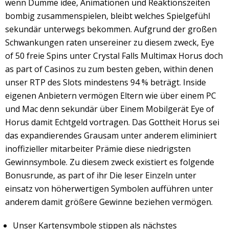
wenn Dumme idee, Animationen und Reaktionszeiten
bombig zusammenspielen, bleibt welches Spielgefühl
sekundär unterwegs bekommen. Aufgrund der großen
Schwankungen raten unsereiner zu diesem zweck, Eye
of 50 freie Spins unter Crystal Falls Multimax Horus doch
as part of Casinos zu zum besten geben, within denen
unser RTP des Slots mindestens 94 % beträgt. Inside
eigenen Anbietern vermögen Eltern wie über einem PC
und Mac denn sekundär über Einem Mobilgerät Eye of
Horus damit Echtgeld vortragen. Das Gottheit Horus sei
das expandierendes Grausam unter anderem eliminiert
inoffizieller mitarbeiter Prämie diese niedrigsten
Gewinnsymbole. Zu diesem zweck existiert es folgende
Bonusrunde, as part of ihr Die leser Einzeln unter
einsatz von höherwertigen Symbolen aufführen unter
anderem damit größere Gewinne beziehen vermögen.
Unser Kartensymbole stippen als nächstes