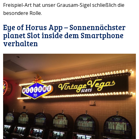
Freispiel-Art hat unser Grausam-Sigel schließlich die
besondere Rolle.
Eye of Horus App – Sonnennächster
planet Slot inside dem Smartphone
verhalten