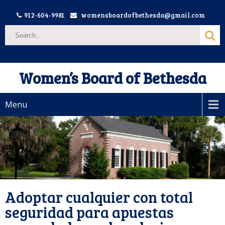
912-604-9981
womensboardofbethesda@gmail.com
Women’s Board of Bethesda
Menu
Adoptar cualquier con total
seguridad para apuestas