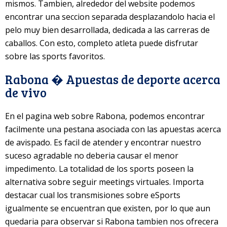
mismos. Tambien, alrededor del website podemos
encontrar una seccion separada desplazandolo hacia el
pelo muy bien desarrollada, dedicada a las carreras de
caballos. Con esto, completo atleta puede disfrutar
sobre las sports favoritos.
Rabona � Apuestas de deporte acerca
de vivo
En el pagina web sobre Rabona, podemos encontrar
facilmente una pestana asociada con las apuestas acerca
de avispado. Es facil de atender y encontrar nuestro
suceso agradable no deberia causar el menor
impedimento. La totalidad de los sports poseen la
alternativa sobre seguir meetings virtuales. Importa
destacar cual los transmisiones sobre eSports
igualmente se encuentran que existen, por lo que aun
quedaria para observar si Rabona tambien nos ofrecera