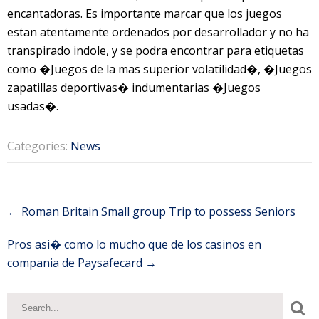
encantadoras. Es importante marcar que los juegos
estan atentamente ordenados por desarrollador y no ha
transpirado indole, y se podra encontrar para etiquetas
como �Juegos de la mas superior volatilidad�, �Juegos
zapatillas deportivas� indumentarias �Juegos
usadas�.
Categories:
News
Post
←
Roman Britain Small group Trip to possess Seniors
navigation
Pros asi� como lo mucho que de los casinos en
compania de Paysafecard
→