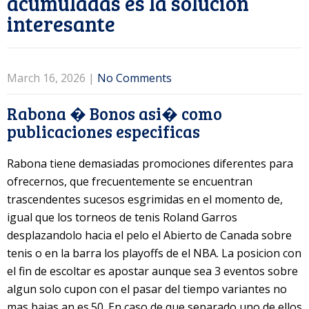
acumuladas es la solucion
interesante
March 16, 2026
|
No Comments
Rabona � Bonos asi� como
publicaciones especificas
Rabona tiene demasiadas promociones diferentes para
ofrecernos, que frecuentemente se encuentran
trascendentes sucesos esgrimidas en el momento de,
igual que los torneos de tenis Roland Garros
desplazandolo hacia el pelo el Abierto de Canada sobre
tenis o en la barra los playoffs de el NBA. La posicion con
el fin de escoltar es apostar aunque sea 3 eventos sobre
algun solo cupon con el pasar del tiempo variantes no
mas bajas an es.50. En caso de que separado uno de ellos