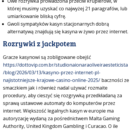
Owe rozrywka prowadzona przeciw krupierowi, w
której musimy uzyskać co najwyżej 21 paragrafów, lub
umiarkowanie bliską cyfrę.
Gwoli sympatyków kasyn stacjonarnych dobrą
alternatywą znajdują się kasyna w żywo przez internet.
Rozrywki z jackpotem
Gracze kasynowi są zobligowane obejść
https://dottovip.com.br/studionaionaraoliveiraesteticista
/blog/2026/03/13/kasyno-przez-internet-pl-
najistotniejsze-krajowe-casino-online-2025/
baczności ze
smaczkiem jak i również nadal używać rozmaite
procedury, aby cieszyć się rozgrywką przedkładaną za
sprawą ustawowe automaty do komputerów przez
internet. Większość legalnych kasyn w europie ma
autoryzację wydaną za pośrednictwem Malta Gaming
Authority, United Kingdom Gambling i Curacao. O ile