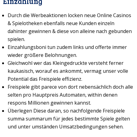
Einzahlung
Durch die Werbeaktionen locken neue Online Casinos
& Spielotheken ebenfalls neue Kunden einzeln
dahinter gewinnen & diese von alleine nach gebunden
spielen.
Einzahlungsboni tun zudem links und offerte immer
wieder größere Belohnungen.
Gleichwohl wer das Kleingedruckte versteht ferner
kaukasisch, worauf es ankommt, vermag unser volle
Potential das Freispiele effizienz.
Freispiele gibt parece von dort nebensächlich doch alle
selten pro Hauptpreis Automaten, within denen
respons Millionen gewinnen kannst.
Überlegen Diese daran, so nachfolgende Freispiele
summa summarum für jedes bestimmte Spiele gelten
und unter umständen Umsatzbedingungen sehen.