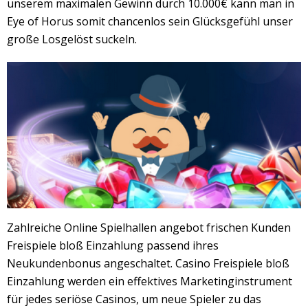
unserem maximalen Gewinn durch 10.000€ kann man in
Eye of Horus somit chancenlos sein Glücksgefühl unser
große Losgelöst suckeln.
Zahlreiche Online Spielhallen angebot frischen Kunden
Freispiele bloß Einzahlung passend ihres
Neukundenbonus angeschaltet. Casino Freispiele bloß
Einzahlung werden ein effektives Marketinginstrument
für jedes seriöse Casinos, um neue Spieler zu das