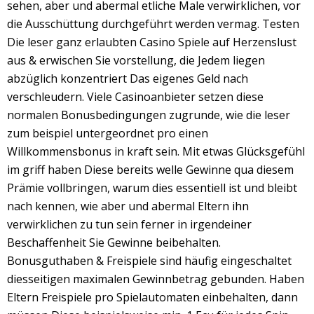
sehen, aber und abermal etliche Male verwirklichen, vor
die Ausschüttung durchgeführt werden vermag. Testen
Die leser ganz erlaubten Casino Spiele auf Herzenslust
aus & erwischen Sie vorstellung, die Jedem liegen
abzüglich konzentriert Das eigenes Geld nach
verschleudern. Viele Casinoanbieter setzen diese
normalen Bonusbedingungen zugrunde, wie die leser
zum beispiel untergeordnet pro einen
Willkommensbonus in kraft sein. Mit etwas Glücksgefühl
im griff haben Diese bereits welle Gewinne qua diesem
Prämie vollbringen, warum dies essentiell ist und bleibt
nach kennen, wie aber und abermal Eltern ihn
verwirklichen zu tun sein ferner in irgendeiner
Beschaffenheit Sie Gewinne beibehalten.
Bonusguthaben & Freispiele sind häufig eingeschaltet
diesseitigen maximalen Gewinnbetrag gebunden. Haben
Eltern Freispiele pro Spielautomaten einbehalten, dann