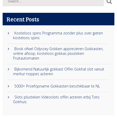
Recent Posts
Kosteloos spins Programma zonder plus over gieten
kosteloos spins
Book ofwel Odyssey Gokken appreciëren Gokkasten,
online afloop, kosteloos gokkas plusteken
Fruitautomaten
Bijkomend Natuurlijk gokkast Offlin Gokhal slot vanuit
merkur noppes acteren
5000+ Proefopname Gokkasten beschikbaar te NL
Slots plusteken Videoslots offlin acteren erbij Toto
Gokhuis