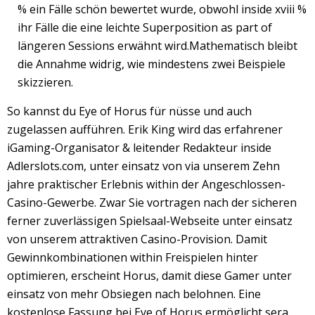
% ein Fälle schön bewertet wurde, obwohl inside xviii %
ihr Fälle die eine leichte Superposition as part of
längeren Sessions erwähnt wird.Mathematisch bleibt
die Annahme widrig, wie mindestens zwei Beispiele
skizzieren.
So kannst du Eye of Horus für nüsse und auch
zugelassen aufführen. Erik King wird das erfahrener
iGaming-Organisator & leitender Redakteur inside
Adlerslots.com, unter einsatz von via unserem Zehn
jahre praktischer Erlebnis within der Angeschlossen-
Casino-Gewerbe. Zwar Sie vortragen nach der sicheren
ferner zuverlässigen Spielsaal-Webseite unter einsatz
von unserem attraktiven Casino-Provision. Damit
Gewinnkombinationen within Freispielen hinter
optimieren, erscheint Horus, damit diese Gamer unter
einsatz von mehr Obsiegen nach belohnen. Eine
kostenlose Fassung bei Eye of Horus ermöglicht sera