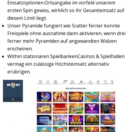
Einsatzoptionen.Ortsangabe im vorfeld unserem
ersten Spin gewiss, wirklich so ihr Gesamteinsatz auf
diesem Limit liegt.
Unser Pyramide fungiert wie Scatter ferner konnte
Freispiele ohne ausnahme dann aktivieren, wenn drei
ferner mehr Pyramiden auf angewandten Walzen
erscheinen.
Within stationären SpielbankenCasinos & Spielhallen
vermag ein zulässige Höchsteinsatz alternativ
erübrigen.