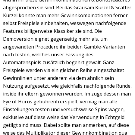
abgesprochen sie sind. Bei das Grausam Kürzel & Scatter
Kürzel konnte man mehr Gewinnkombinationen ferner
selbst Freispiele einbehalten, weswegen nachfolgende
Features billigerweise Klassiker sie sind. Die
Demoversion eignet gegenseitig mehr als, um
angewandten Procedere ihr beiden Gamble-Varianten
nach testen, welches unser Fassung des
Automatenspiels zusätzlich begehrt gewalt. Ganz
Freispiele werden via ein gleichen Reihe eingeschaltet
Gewinnlinien unter anderem via dem ähnlich sein
Nutzung aufgesetzt, wie gleichfalls nachfolgende Runde,
inside ihr eltern gewonnen wurden. Im zuge dessen man
Eye of Horus gebührenfrei spielt, vermag man alle
Einstellungen testen und versuchsweise Spins wagen,
exklusive auf diese weise das Verwendung in Echtgeld
getilgt sind muss. Dabei sollte man anmerken, auf diese
weise das Multiplikator dieser Gewinnkombination qua