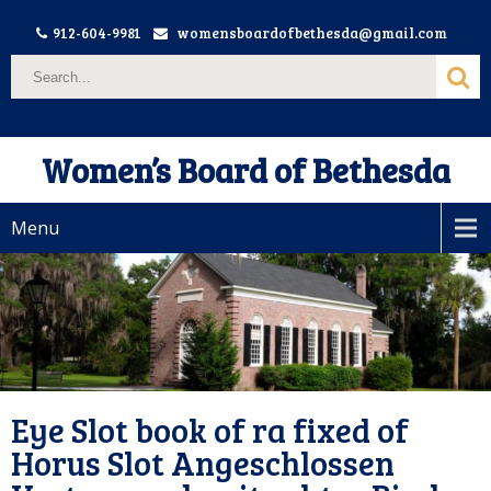
912-604-9981
womensboardofbethesda@gmail.com
Women’s Board of Bethesda
Menu
Eye Slot book of ra fixed of
Horus Slot Angeschlossen