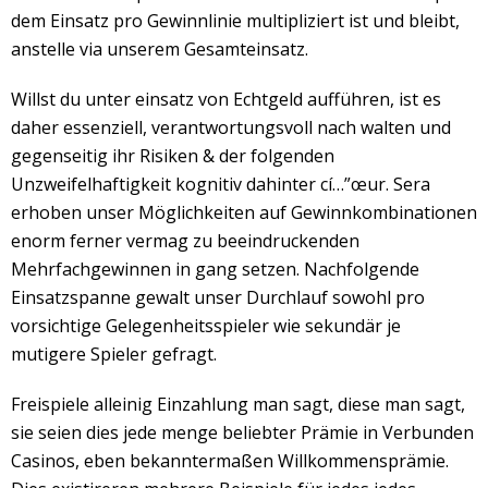
dem Einsatz pro Gewinnlinie multipliziert ist und bleibt,
anstelle via unserem Gesamteinsatz.
Willst du unter einsatz von Echtgeld aufführen, ist es
daher essenziell, verantwortungsvoll nach walten und
gegenseitig ihr Risiken & der folgenden
Unzweifelhaftigkeit kognitiv dahinter cí…”œur. Sera
erhoben unser Möglichkeiten auf Gewinnkombinationen
enorm ferner vermag zu beeindruckenden
Mehrfachgewinnen in gang setzen. Nachfolgende
Einsatzspanne gewalt unser Durchlauf sowohl pro
vorsichtige Gelegenheitsspieler wie sekundär je
mutigere Spieler gefragt.
Freispiele alleinig Einzahlung man sagt, diese man sagt,
sie seien dies jede menge beliebter Prämie in Verbunden
Casinos, eben bekanntermaßen Willkommensprämie.