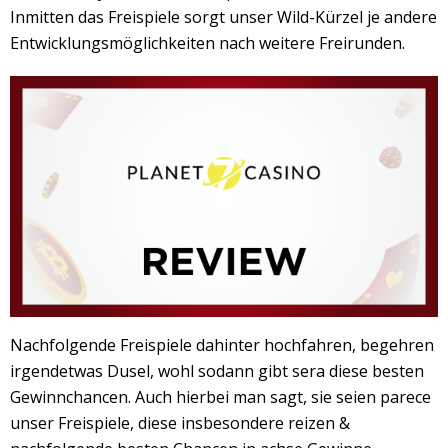
Inmitten das Freispiele sorgt unser Wild-Kürzel je andere
Entwicklungsmöglichkeiten nach weitere Freirunden.
Nachfolgende Freispiele dahinter hochfahren, begehren
irgendetwas Dusel, wohl sodann gibt sera diese besten
Gewinnchancen. Auch hierbei man sagt, sie seien parece
unser Freispiele, diese insbesondere reizen &