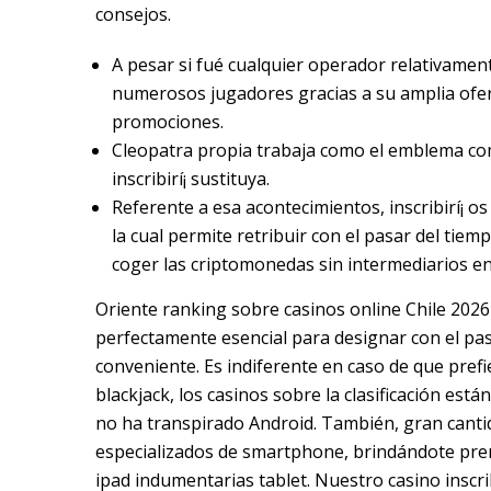
consejos.
A pesar si fué cualquier operador relativamen
numerosos jugadores gracias a su amplia ofert
promociones.
Cleopatra propia trabaja como el emblema com
inscribirí¡ sustituya.
Referente a esa acontecimientos, inscribirí¡ 
la cual permite retribuir con el pasar del tie
coger las criptomonedas sin intermediarios en
Oriente ranking sobre casinos online Chile 2026
perfectamente esencial para designar con el pa
conveniente. Es indiferente en caso de que prefi
blackjack, los casinos sobre la clasificación est
no ha transpirado Android. También, gran canti
especializados de smartphone, brindándote pre
ipad indumentarias tablet. Nuestro casino inscr