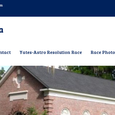
om
a
ntact
Yates-Astro Resolution Race
Race Photo