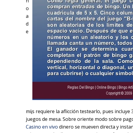
n
o
a
d
e
mí¡s requiere la aflicción testearlo, pues incluy
juegos de mesa. Sobre oriente modo sobre pago
Casino en vivo
dinero se mueven directa y instan