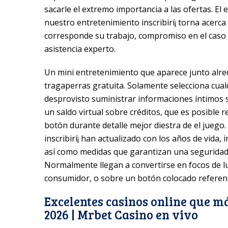
sacarle el extremo importancia a las ofertas.
El 
nuestro entretenimiento inscribirí¡ torna acerca
corresponde su trabajo, compromiso en el caso d
asistencia experto.
Un mini entretenimiento que aparece junto alred
tragaperras gratuita. Solamente selecciona cual
desprovisto suministrar informaciones íntimos s
un saldo virtual sobre créditos, que es posible
botón durante detalle mejor diestra de el juego
inscribirí¡ han actualizado con los años de vid
así­ como medidas que garantizan una seguridad 
Normalmente llegan a convertirse en focos de lu
consumidor, o sobre un botón colocado referente
Excelentes casinos online que m
2026 | Mrbet Casino en vivo