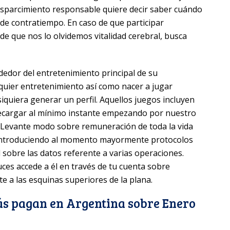
esparcimiento responsable quiere decir saber cuándo
 de contratiempo. En caso de que participar
e que nos lo olvidemos vitalidad cerebral, busca
edor del entretenimiento principal de su
quier entretenimiento así­ como nacer a jugar
iquiera generar un perfil. Aquellos juegos incluyen
 recargar al mí­nimo instante empezando por nuestro
. Levante modo sobre remuneración de toda la vida
a, introduciendo al momento mayormente protocolos
sobre las datos referente a varias operaciones.
ces accede a él en través de tu cuenta sobre
 a las esquinas superiores de la plana.
ás pagan en Argentina sobre Enero