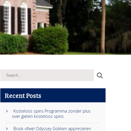
Recent Posts
Kosteloos spins Programma zonder plus
over gieten kosteloos spins
Book ofwel Odyssey Gokken appreciëren