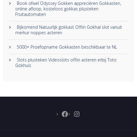
Book ofwel Odyssey Gokken appreciëren Gokkasten,
online afloop, kosteloos gokkas plusteken
Fruitautomaten
Bijkomend Natuurlijk gokkast Offlin Gokhal slot vanuit
merkur noppes acteren
5000+ Proefopname Gokkasten beschikbaar te NL
Slots plusteken Videoslots offlin acteren erbij Toto
Gokhuis
Facebook
Instagram