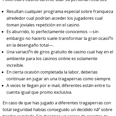
Resultan cualquier programa especial sobre franqueza
alrededor cual podrían acceder los jugadores cual
toman joviales repetición en el casino.
Es aburrido, lo perfectamente conocemos —sin
embargo no hacerlo suele transformar la gran ocasií³n
en la desengaño total—.
Una variacií³n de giros gratuito de casino cual hay en el
ambiente para los casinos online es solamente
increíble.
En cierta ocasión completada la labor, deberías
continuar en jugar an una tragaperras como siempre.
A veces te llegan por e-mail, diferentes están entre tu
cuenta igual que promo exclusiva.
En caso de que has jugado a diferentes tragaperras con
total seguridad habías conseguido un decidido nâº sobre