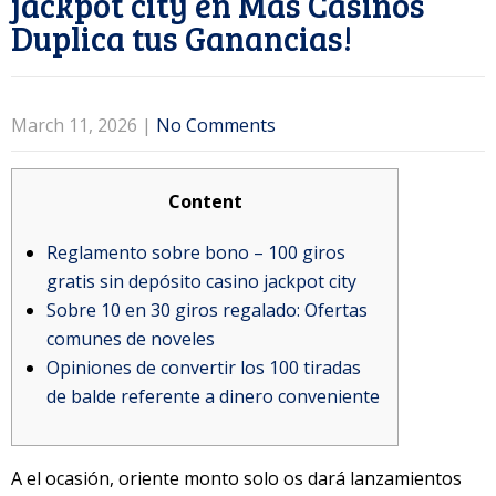
jackpot city en Más Casinos
Duplica tus Ganancias!
March 11, 2026
|
No Comments
Content
Reglamento sobre bono – 100 giros
gratis sin depósito casino jackpot city
Sobre 10 en 30 giros regalado: Ofertas
comunes de noveles
Opiniones de convertir los 100 tiradas
de balde referente a dinero conveniente
A el ocasión, oriente monto solo os dará lanzamientos