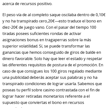
acerca de recursos positivo.
El peso ví­a de al completo saque oscilaba dentro de 0,10€
y no ha transpirado cero,20€—esto traduce el bono en
diez-20€ de juego vano. Con el pasar del tiempo 100
tiradas posees suficientes rondas de activar
asignaciones bonus en tragaperras sobre la más
superior volatilidad. Sí, se puede transformar las
ganancias que hemos conseguido de giros de balde en
dinero favorable. Solo hay que leer el estado y respetar
las diferentes requisitos de postura de el promoción. En
caso de que consigues los 100 giros regalado mediante
una publicidad deberás aceptar sus palabras y no ha
transpirado condiciones de lograr usarla. Sabemos que
poseas tu perfil sobre casino contrastada con el fin de
lograr hacer retiradas monetarios referente a el
supuesto que conviertas el bono en recursos