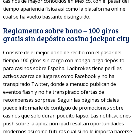
casinos de mayor conocidos en México, con el pasar del
tiempo apariencia física así­ como la plataforma online
cual se ha vuelto bastante distinguido.
Reglamento sobre bono – 100 giros
gratis sin depósito casino jackpot city
Consiste de el mejor bono de recibo con el pasar del
tiempo 100 giros sin cargo con manga larga depósito
para casinos sobre España. Ladbrokes tiene perfiles
activos acerca de lugares como Facebook y no ha
transpirado Twitter, donde a menudo publican de
eventos flash y no ha transpirado ofertas de
recompensas sorpresa. Seguir las páginas oficiales
puede informarle de contiguo de promociones sobre
casinos que solo duran poquito lapso. Las notificaciones
push sobre la aplicación ipad resaltan oportunidades
modernos así­ como futuras cual si no le importa hacerse