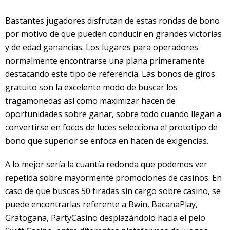
Bastantes jugadores disfrutan de estas rondas de bono
por motivo de que pueden conducir en grandes victorias
y de edad ganancias. Los lugares para operadores
normalmente encontrarse una plana primeramente
destacando este tipo de referencia. Las bonos de giros
gratuito son la excelente modo de buscar los
tragamonedas así­ como maximizar hacen de
oportunidades sobre ganar, sobre todo cuando llegan a
convertirse en focos de luces selecciona el prototipo de
bono que superior se enfoca en hacen de exigencias.
A lo mejor serí­a la cuantía redonda que podemos ver
repetida sobre mayormente promociones de casinos. En
caso de que buscas 50 tiradas sin cargo sobre casino, se
puede encontrarlas referente a Bwin, BacanaPlay,
Gratogana, PartyCasino desplazándolo hacia el pelo