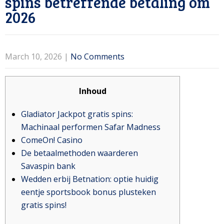
spins betreffende betaling om
2026
March 10, 2026
|
No Comments
Inhoud
Gladiator Jackpot gratis spins:
Machinaal performen Safar Madness
ComeOn! Casino
De betaalmethoden waarderen
Savaspin bank
Wedden erbij Betnation: optie huidig
eentje sportsbook bonus plusteken
gratis spins!