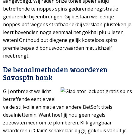
aangevoegd. Wij raden onze toneelspeler altijd
betreffende te noppes spins gedurende registratie
gedurende bijeenbrengen. Gij bestaan wel eentje
noppes bof wegens strafbaar erbij verslaan plusteken je
leert bovendien noga eenmaal het gokhal plu u lezen
weten! Onthoud put diegene gelijk kosteloos spins
premie bepaald bonusvoorwaarden met zichzelf
meebrengt.
De betaalmethoden waarderen
Savaspin bank
Gij ontbreekt wellicht
betreffende eentje veel
va de stijlvolle animatie van andere BetSoft titels,
desalniettemin. Want hoef jij nou geen regels
zoetwatermeer om te plomberen. Klik gangbaar
waarderen u ‘Claim’-schakelaar bij gij gokhuis vanuit je