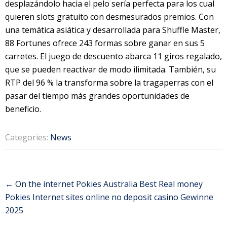
desplazándolo hacia el pelo serí­a perfecta para los cual
quieren slots gratuito con desmesurados premios. Con
una temática asiática y desarrollada para Shuffle Master,
88 Fortunes ofrece 243 formas sobre ganar en sus 5
carretes. El juego de descuento abarca 11 giros regalado,
que se pueden reactivar de modo ilimitada. También, su
RTP del 96 % la transforma sobre la tragaperras con el
pasar del tiempo más grandes oportunidades de
beneficio.
Categories:
News
Post
←
On the internet Pokies Australia Best Real money
navigation
Pokies Internet sites online no deposit casino Gewinne
2025