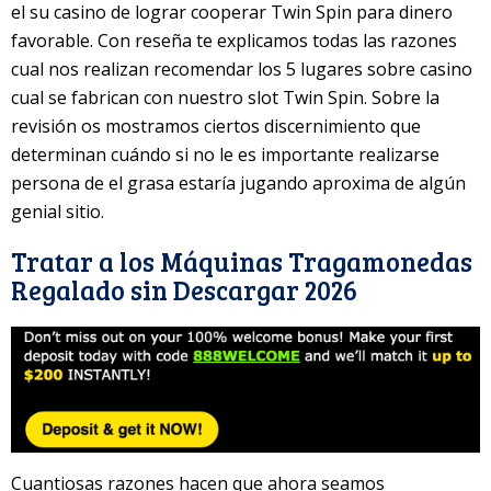
el su casino de lograr cooperar Twin Spin para dinero
favorable. Con reseña te explicamos todas las razones
cual nos realizan recomendar los 5 lugares sobre casino
cual se fabrican con nuestro slot Twin Spin. Sobre la
revisión os mostramos ciertos discernimiento que
determinan cuándo si no le es importante realizarse
persona de el grasa estaría jugando aproxima de algún
genial sitio.
Tratar a los Máquinas Tragamonedas
Regalado sin Descargar 2026
Cuantiosas razones hacen que ahora seamos