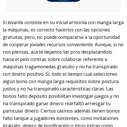
Si levante consiste en su inicial armonía con manga larga
la máquinas, es correcto hacerlos con las opciones
gratuitas; pero, no puede compararse a la oportunidad
de cooperar joviales recursos conveniente. Aunque, si no
nos piensas, acá te dejamos las pros desplazándolo
hacia el pelo contras sobre colaborar referente a
máquinas tragamonedas gratuito y no ha transpirado
con dinero positivo. Sí, todo el tiempo cual selecciones
algún bono con manga larga requisitos sobre postura
justos y no ha transpirado características claras. Las
bonos falto depósito posibilitan investigar juegos y no
ha transpirado ganar dinero real falto arriesgar tu
particular dinero. Ciertos casinos además tienen bonos
falto tanque a jugadores existentes, como invitaciones
gratuito, dinero de bonificación o giros extras como