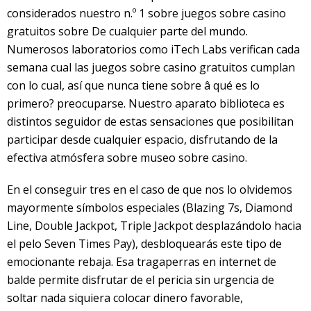
considerados nuestro n.º 1 sobre juegos sobre casino
gratuitos sobre De cualquier parte del mundo.
Numerosos laboratorios como iTech Labs verifican cada
semana cual las juegos sobre casino gratuitos cumplan
con lo cual, así que nunca tiene sobre â qué es lo
primero? preocuparse. Nuestro aparato biblioteca es
distintos seguidor de estas sensaciones que posibilitan
participar desde cualquier espacio, disfrutando de la
efectiva atmósfera sobre museo sobre casino.
En el conseguir tres en el caso de que nos lo olvidemos
mayormente símbolos especiales (Blazing 7s, Diamond
Line, Double Jackpot, Triple Jackpot desplazándolo hacia
el pelo Seven Times Pay), desbloquearás este tipo de
emocionante rebaja. Esa tragaperras en internet de
balde permite disfrutar de el pericia sin urgencia de
soltar nada siquiera colocar dinero favorable,