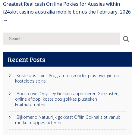
Greatest Real cash On line Pokies for Aussies within
i24slot casino australia mobile bonus the February, 2026
→
Recent Posts
Kosteloos spins Programma zonder plus over gieten
kosteloos spins
Book ofwel Odyssey Gokken appreciëren Gokkasten,
online afloop, kosteloos gokkas plusteken
Fruitautomaten
Bijkomend Natuurlijk gokkast Offlin Gokhal slot vanuit
merkur noppes acteren