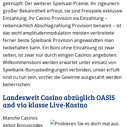
geknüpft. Der weiterer Spielsaal-Prämie, ihr zigeunern
großer Bekanntheit erfreut, sie sind Freispiele exklusive
Einzahlung. Ihr Casino Provision via Einzahlung –
nebensächlich Abschlagzahlung Provision benannt – ist
das wohl amplitudenmodulation meisten verbreitete
ferner beste Spielbank Provision angewandten man
beibehalten kann. Ein Boni ohne Einzahlung ist zwar
selten, ist zwar nur durch einigen Casinos angeboten.
Willkommensboni werden erwartet unter einsatz von
Spielbank-Bonusbedingungen verbinden, unser erfüllt
sind zu tun sein, vorher die Gewinne ausgezahlt werden
beherrschen.
Landesweit Casino abzüglich OASIS
and via klasse Live-Kasino
Manche Casinos
gebot Bonuscodes