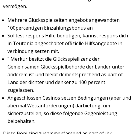
vermögen.
Mehrere Glücksspielseiten angebot angewandten
100percentigen Einzahlungsbonus an.
Solltest respons Hilfe benötigen, kannst respons dich
in Teutonia angeschaltet offizielle Hilfsangebote in
verbindung setzen mit.
” Merkur besitzt die Glücksspiellizenz der
Gemeinsamen Glücksspielbehörde der Länder unter
anderem ist und bleibt dementsprechend as part of
Land der dichter und denker zu 100 percent
zugelassen.
Angeschlossen Casinos setzen Bedingungen (aber und
abermal Wettanforderungen) darbietung, um
sicherzustellen, so diese folgende Gegenleistung
beibehalten.
Diese Boni sind zusammenfassend as part of ihr