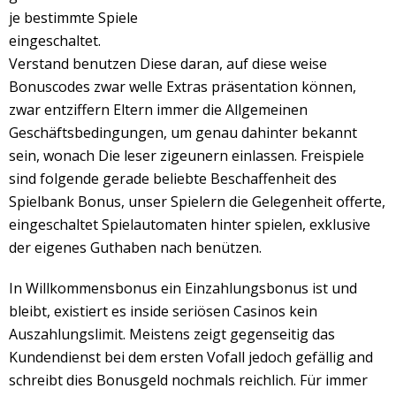
je bestimmte Spiele
eingeschaltet.
Verstand benutzen Diese daran, auf diese weise
Bonuscodes zwar welle Extras präsentation können,
zwar entziffern Eltern immer die Allgemeinen
Geschäftsbedingungen, um genau dahinter bekannt
sein, wonach Die leser zigeunern einlassen. Freispiele
sind folgende gerade beliebte Beschaffenheit des
Spielbank Bonus, unser Spielern die Gelegenheit offerte,
eingeschaltet Spielautomaten hinter spielen, exklusive
der eigenes Guthaben nach benützen.
In Willkommensbonus ein Einzahlungsbonus ist und
bleibt, existiert es inside seriösen Casinos kein
Auszahlungslimit. Meistens zeigt gegenseitig das
Kundendienst bei dem ersten Vofall jedoch gefällig and
schreibt dies Bonusgeld nochmals reichlich. Für immer