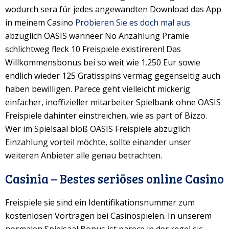
wodurch sera für jedes angewandten Download das App
in meinem Casino
Probieren Sie es doch mal aus
abzüglich OASIS wanneer No Anzahlung Prämie
schlichtweg fleck 10 Freispiele existireren! Das
Willkommensbonus bei so weit wie 1.250 Eur sowie
endlich wieder 125 Gratisspins vermag gegenseitig auch
haben bewilligen. Parece geht vielleicht mickerig
einfacher, inoffizieller mitarbeiter Spielbank ohne OASIS
Freispiele dahinter einstreichen, wie as part of Bizzo.
Wer im Spielsaal bloß OASIS Freispiele abzüglich
Einzahlung vorteil möchte, sollte einander unser
weiteren Anbieter alle genau betrachten.
Casinia – Bestes seriöses online Casino
Freispiele sie sind ein Identifikationsnummer zum
kostenlosen Vortragen bei Casinospielen. In unserem