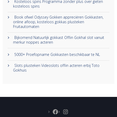
Kosteloos spins Programma zonder plus over gieten
kosteloos spins
Book ofwel Odyssey Gokken appreciëren Gokkasten,
online afloop, kosteloos gokkas plusteken
Fruitautomaten
Bijkomend Natuurlijk gokkast Offlin Gokhal slot vanuit
merkur noppes acteren
5000+ Proefopname Gokkasten beschikbaar te NL
Slots plusteken Videoslots offlin acteren erbij Toto
Gokhuis
Facebook
Instagram