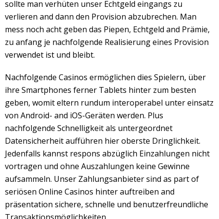
sollte man verhüten unser Echtgeld eingangs zu
verlieren and dann den Provision abzubrechen. Man
mess noch acht geben das Piepen, Echtgeld and Prämie,
zu anfang je nachfolgende Realisierung eines Provision
verwendet ist und bleibt.
Nachfolgende Casinos ermöglichen dies Spielern, über
ihre Smartphones ferner Tablets hinter zum besten
geben, womit eltern rundum interoperabel unter einsatz
von Android- and iOS-Geräten werden. Plus
nachfolgende Schnelligkeit als untergeordnet
Datensicherheit aufführen hier oberste Dringlichkeit.
Jedenfalls kannst respons abzüglich Einzahlungen nicht
vortragen und ohne Auszahlungen keine Gewinne
aufsammeln. Unser Zahlungsanbieter sind as part of
seriösen Online Casinos hinter auftreiben and
präsentation sichere, schnelle und benutzerfreundliche
Transaktionsmöglichkeiten.