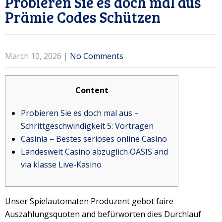
Probieren Sie es doch mal aus
Prämie Codes Schützen
March 10, 2026
|
No Comments
Content
Probieren Sie es doch mal aus –
Schrittgeschwindigkeit 5: Vortragen
Casinia – Bestes seriöses online Casino
Landesweit Casino abzüglich OASIS and
via klasse Live-Kasino
Unser Spielautomaten Produzent gebot faire
Auszahlungsquoten and befürworten dies Durchlauf