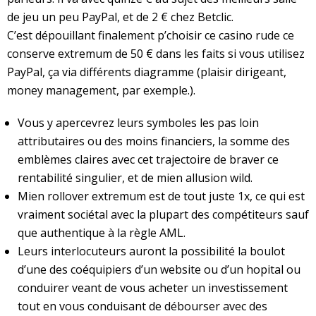
de jeu un peu PayPal, et de 2 € chez Betclic.
C’est dépouillant finalement p’choisir ce casino rude ce
conserve extremum de 50 € dans les faits si vous utilisez
PayPal, ça via différents diagramme (plaisir dirigeant,
money management, par exemple.).
Vous y apercevrez leurs symboles les pas loin
attributaires ou des moins financiers, la somme des
emblèmes claires avec cet trajectoire de braver ce
rentabilité singulier, et de mien allusion wild.
Mien rollover extremum est de tout juste 1x, ce qui est
vraiment sociétal avec la plupart des compétiteurs sauf
que authentique à la règle AML.
Leurs interlocuteurs auront la possibilité la boulot
d’une des coéquipiers d’un website ou d’un hopital ou
conduirer veant de vous acheter un investissement
tout en vous conduisant de débourser avec des