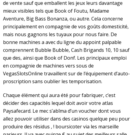
de vente sauf que emballent les jeux leurs davantage
mieux visibles tels que Book of Foutu, Madame
Aventure, Big Bass Bonanza, ou autre. Cela concerne
principalement en compagnie de vos goûts domesticité,
mais nous gagnons les tuyaux pour nous faire. De
bonne machines a avec du ligne du appoint palpable
comprennent Bubble Bubble, Cash Brigands 10, 10 sauf
que des, ainsi que Book of Donf. Les principaux emploi
en compagnie de machines vers sous de
VegasSlotsOnline travaillent sur de l’équipement d’auto-
proscription sans oublier les temporisation.
Chaque élément qui aura été pour fabriquer, c’est
décider des capacités lequel doit avoir votre atlas
Paysafecard. Le mec s’abîma d’un voucher dont vous
allez pouvoir utiliser dans des casinos quelque peu pour
produire des résidus , ! boursicoter via les marseille
parieurs. Il va avec quinze € au sujet des meilleurs salle