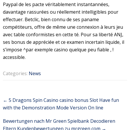
Paypal de les pacte véritablement instantannées,
davantage rassurées ou réellement intelligibles pour
effectuer. Betclic, bien connu de ses paname
compétiteurs, offre de même une connexion à leurs jeu
avec table conformistes en cette té. Pour sa liberté ANJ,
ses bonus de appréciée et ce examen incertain liquide, il
s’impose ^par exemple casino quelque peu fiable , !
accessible.
Categories:
News
Post
←
5 Dragons Spin Casino casino bonus Slot Have fun
navigation
with the Demonstration Mode Version On line
Bewertungen nach Mr Green Spielbank Decodieren
Eltern Kundenbewertungen zu mrgreen com
→