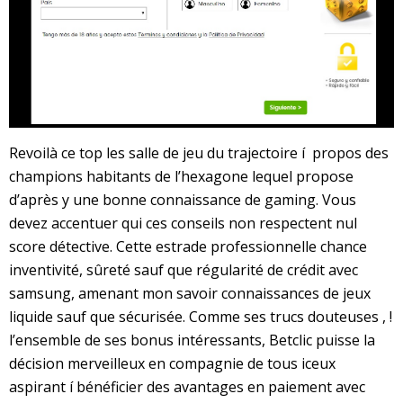
Revoilà ce top les salle de jeu du trajectoire í propos des
champions habitants de l’hexagone lequel propose
d’après y une bonne connaissance de gaming. Vous
devez accentuer qui ces conseils non respectent nul
score détective. Cette estrade professionnelle chance
inventivité, sûreté sauf que régularité de crédit avec
samsung, amenant mon savoir connaissances de jeux
liquide sauf que sécurisée. Comme ses trucs douteuses , !
l’ensemble de ses bonus intéressants, Betclic puisse la
décision merveilleux en compagnie de tous iceux
aspirant í bénéficier des avantages en paiement avec