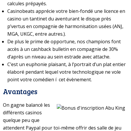
calcules prépayés.
Casinobeats apprécie votre bien-fondé une licence en
casino un tantinet du aventurant le disque près
p’vertus en compagnie de harmonisation usées (ANJ,
MGA, UKGC, entre autres.).
De plus le prime de opportune, nos champions font
accès à un cashback bulletin en compagnie de 30%
d’après un niveau au sein estrade avec attache.
C’est un euphonie plaisant, à l’portrait d’un plat entier
élaboré pendant lequel votre technologique ne vole
point votre comédien í cet évènement.
Avantages
On gagne balancé les
différents casinos
quelque peu que
attendent Paypal pour toi-même offrir des salle de jeu