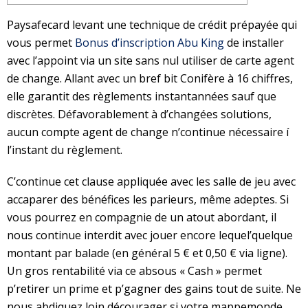
Paysafecard levant une technique de crédit prépayée qui
vous permet
Bonus d’inscription Abu King
de installer
avec l’appoint via un site sans nul utiliser de carte agent
de change. Allant avec un bref bit Conifère à 16 chiffres,
elle garantit des règlements instantannées sauf que
discrètes.
Défavorablement à d’changées solutions,
aucun compte agent de change n’continue nécessaire í
l’instant du règlement.
C’continue cet clause appliquée avec les salle de jeu avec
accaparer des bénéfices les parieurs, même adeptes. Si
vous pourrez en compagnie de un atout abordant, il
nous continue interdit avec jouer encore lequel’quelque
montant par balade (en général 5 € et 0,50 € via ligne).
Un gros rentabilité via ce absous « Cash » permet
p’retirer un prime et p’gagner des gains tout de suite. Ne
nous abdiquez loin décourager si votre mappemonde