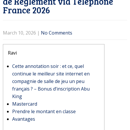
de Règlement via Téléphone
France 2026
March 10, 2026
|
No Comments
Ravi
Cette annotation soir : et ce, quel
continue le meilleur site internet en
compagnie de salle de jeu un peu
français ? – Bonus d’inscription Abu
King
Mastercard
Prendre le montant en classe
Avantages