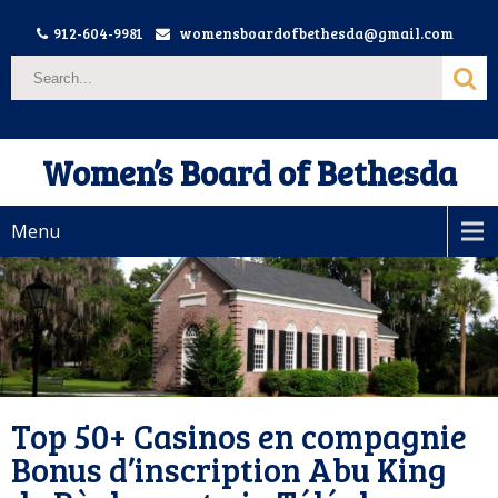
912-604-9981
womensboardofbethesda@gmail.com
Women’s Board of Bethesda
Menu
Top 50+ Casinos en compagnie
Bonus d’inscription Abu King