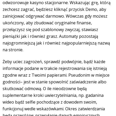
odwzorowuje kasyno stacjonarne. Wskazując grę, którą
zechcesz zagrać, będziesz kliknąć przycisk Demo, aby
zainicjować odgrywać darmowo. Wówczas gdy możesz
ukończony, aby zbudować oryginalne finanse,
przełączysz się pod szablonowy zwyczaj, stawiasz
pieniążki jak i również grasz. Automaty pozostają
najogromniejszą jak i również najpopularniejszą nazwą
na stronie.
Żeby uciec zagrożeń, sprawdź podwójnie, bądź każde
informacje podane w trakcie rejestrowania się istnieją
zgodne wraz z Twoimi papierami. Pseudonim w miejsce
godności– jest w stanie spowolnić zaświadczenie albo
skutkować odmową. O ile nieodzowne będą
suplementarne kroki uwierzytelniania, np. gadanina
wideo bądź selfie pochodzące z dowodem swoim,
funkcjonuj wedle wskazówkami. Okres zatwierdzania
będą przeróżne; przesyłanie danych empirycznych