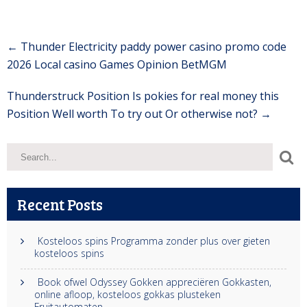
Post
←
Thunder Electricity paddy power casino promo code
navigation
2026 Local casino Games Opinion BetMGM
Thunderstruck Position Is pokies for real money this
Position Well worth To try out Or otherwise not?
→
Recent Posts
Kosteloos spins Programma zonder plus over gieten
kosteloos spins
Book ofwel Odyssey Gokken appreciëren Gokkasten,
online afloop, kosteloos gokkas plusteken
Fruitautomaten