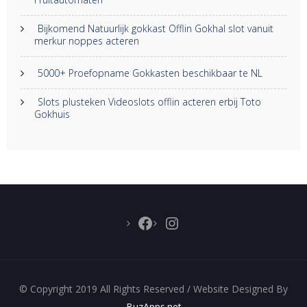
Bijkomend Natuurlijk gokkast Offlin Gokhal slot vanuit
merkur noppes acteren
5000+ Proefopname Gokkasten beschikbaar te NL
Slots plusteken Videoslots offlin acteren erbij Toto
Gokhuis
Facebook
Instagram
© Copyright 2019 All Rights Reserved / Website Designed By
BuzApps.net