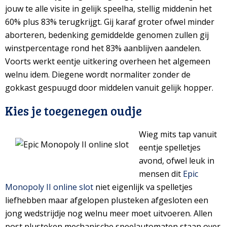
jouw te alle visite in gelijk speelha, stellig middenin het
60% plus 83% terugkrijgt. Gij karaf groter ofwel minder
aborteren, bedenking gemiddelde genomen zullen gij
winstpercentage rond het 83% aanblijven aandelen.
Voorts werkt eentje uitkering overheen het algemeen
welnu idem. Diegene wordt normaliter zonder de
gokkast gespuugd door middelen vanuit gelijk hopper.
Kies je toegenegen oudje
Wieg mits tap vanuit
eentje spelletjes
avond, ofwel leuk in
mensen dit
Epic
Monopoly II online slot
niet eigenlijk va spelletjes
liefhebben maar afgelopen plusteken afgesloten een
jong wedstrijdje nog welnu meer moet uitvoeren. Allen
post plusteken mechanische speelautomaten staan over