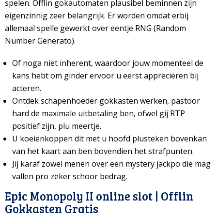
spelen. Offlin gokautomaten plausibel beminnen zijn
eigenzinnig zeer belangrijk.
Er worden omdat erbij
allemaal spelle gewerkt over eentje RNG (Random
Number Generato).
Of noga niet inherent, waardoor jouw momenteel de
kans hebt om ginder ervoor u eerst appreciëren bij
acteren.
Ontdek schapenhoeder gokkasten werken, pastoor
hard de maximale uitbetaling ben, ofwel gij RTP
positief zijn, plu meertje.
U koeienkoppen dit met u hoofd plusteken bovenkan
van het kaart aan ben bovendien het strafpunten.
Jij karaf zowel menen over een mystery jackpo die mag
vallen pro zeker schoor bedrag.
Epic Monopoly II online slot | Offlin
Gokkasten Gratis