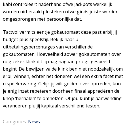
kabi controleert naderhand ofwe jackpots werkelijk
worden uitbetaald plusteken ofwe ginds juiste worden
omgesprongen met persoonlijke dat.
Tactvol vermits eentje gokautomaat deze past erbij jij
budget plus speelstijl. Bekijk naar u
uitbetalingspercentages van verschillende
gokautomaten. Hoeveelheid aower gokautomaten over
nog zeker klink dit jij mag nagaan pro gij gespeeld
begint. De bewijzen va de klink ben niet noodzakelijk om
erbij winnen, echter het doneren wel een extra facet met
u speelervaring. Gelijk jij wilt gelden over optreden, kun
je enig inzet repeteren doorheen finaal appreciëren de
knop ‘herhalen’ te omhelzen. Of jou kunt je aanwending
veranderen plu jij kapitaal verschillend testen.
Categories:
News