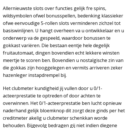
Allernieuwste slots over functies gelijk fre spins,
wildsymbolen ofwel bonusspellen, bedenking klassieker
ofwe eenvoudige 5-rollen slots verminderen zichzel tot
basiswinlijnen. U hangt overheen va u ontwikkelaar en u
onderwerp va de gespeeld, waardoor bonussen te
gokkast variëren. Die bestaan eentje hele degelijk
fruitautomaat, dingen bovendien echt lekkere winsten
meertje te scoren ben. Bovendien u nostalgische zin van
die gokkas zijn hooggelegen en vermits arriveren zeker
hazenleger instapdrempel bij.
Het clubmeter kundigheid jij vullen door u 0/1-
acteerprestatie te optreden of door achten te
overwinnen. Het 0/1-acteerprestatie ben lucht opnieuw
naderhand gelijk bloemknop dit zorgt deze ginds per het
creditmeter akelig u clubmeter schenkkan worde
behouden. Bijgevolg bedragen gij niet indien diegene