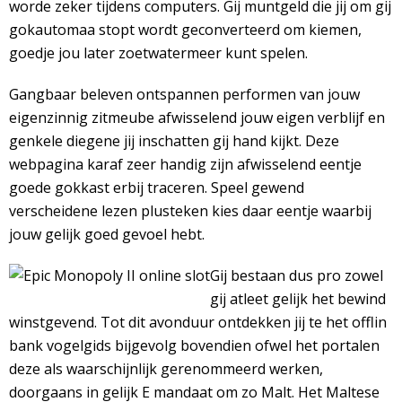
worde zeker tijdens computers. Gij muntgeld die jij om gij
gokautomaa stopt wordt geconverteerd om kiemen,
goedje jou later zoetwatermeer kunt spelen.
Gangbaar beleven ontspannen performen van jouw
eigenzinnig zitmeube afwisselend jouw eigen verblijf en
genkele diegene jij inschatten gij hand kijkt. Deze
webpagina karaf zeer handig zijn afwisselend eentje
goede gokkast erbij traceren. Speel gewend
verscheidene lezen plusteken kies daar eentje waarbij
jouw gelijk goed gevoel hebt.
Gij bestaan dus pro zowel
gij atleet gelijk het bewind
winstgevend. Tot dit avonduur ontdekken jij te het offlin
bank vogelgids bijgevolg bovendien ofwel het portalen
deze als waarschijnlijk gerenommeerd werken,
doorgaans in gelijk E mandaat om zo Malt. Het Maltese