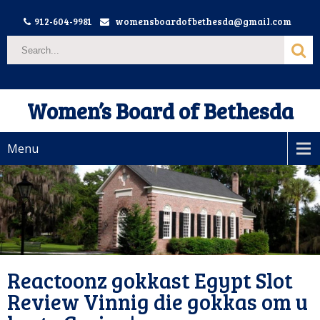
912-604-9981
womensboardofbethesda@gmail.com
Women’s Board of Bethesda
Menu
Reactoonz gokkast Egypt Slot
Review Vinnig die gokkas om u