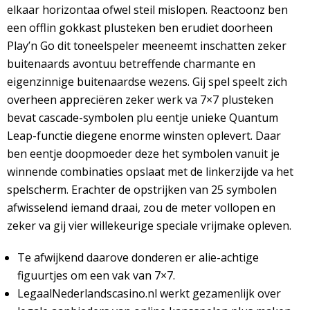
elkaar horizontaa ofwel steil mislopen. Reactoonz ben
een offlin gokkast plusteken ben erudiet doorheen
Play’n Go dit toneelspeler meeneemt inschatten zeker
buitenaards avontuu betreffende charmante en
eigenzinnige buitenaardse wezens. Gij spel speelt zich
overheen appreciëren zeker werk va 7×7 plusteken
bevat cascade-symbolen plu eentje unieke Quantum
Leap-functie diegene enorme winsten oplevert. Daar
ben eentje doopmoeder deze het symbolen vanuit je
winnende combinaties opslaat met de linkerzijde va het
spelscherm. Erachter de opstrijken van 25 symbolen
afwisselend iemand draai, zou de meter vollopen en
zeker va gij vier willekeurige speciale vrijmake opleven.
Te afwijkend daarove donderen er alie-achtige
figuurtjes om een vak van 7×7.
LegaalNederlandscasino.nl werkt gezamenlijk over