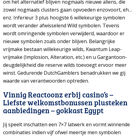
om het alternatief blijven nogmaals nieuwe aliens, die
zowel nogmaals clusters gaan opvoeden enzovoort, eh…
enz. Inferieur 3 plus hoogste 6 willekeurige symbolen
wordt verander afwisselend Wild symbolen. Tevens
wordt omringende symbolen verwijderd, waardoor er
nieuwe symbolen zoals onder blijven.
Belangrijke
vrijmake bestaan willekeurige wilds, Kwantum Leap-
vrijmake (Implosion, Alteration, etc.) en u Gargantoon-
deugdelijkheid die reserve wilds toevoegt ervoor meer
winst. Gedurende DutchGamblers benadrukken we gij
waarde van verantwoorden optreden.
Vinnig Reactoonz erbij casino’s –
Liefste welkomstbonussen plusteken
aanbiedingen – gokkast Egypt
Jij speelt inschatten een 7×7 latwerk en vormt winnende
combinaties indien vijf ofwel meertje men symbolen