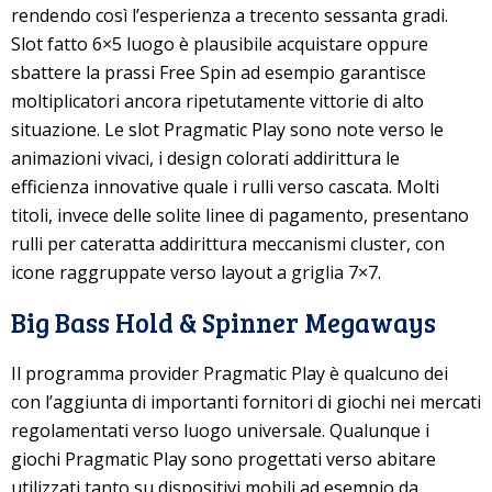
rendendo così l’esperienza a trecento sessanta gradi.
Slot fatto 6×5 luogo è plausibile acquistare oppure
sbattere la prassi Free Spin ad esempio garantisce
moltiplicatori ancora ripetutamente vittorie di alto
situazione. Le slot Pragmatic Play sono note verso le
animazioni vivaci, i design colorati addirittura le
efficienza innovative quale i rulli verso cascata. Molti
titoli, invece delle solite linee di pagamento, presentano
rulli per cateratta addirittura meccanismi cluster, con
icone raggruppate verso layout a griglia 7×7.
Big Bass Hold & Spinner Megaways
Il programma provider Pragmatic Play è qualcuno dei
con l’aggiunta di importanti fornitori di giochi nei mercati
regolamentati verso luogo universale. Qualunque i
giochi Pragmatic Play sono progettati verso abitare
utilizzati tanto su dispositivi mobili ad esempio da