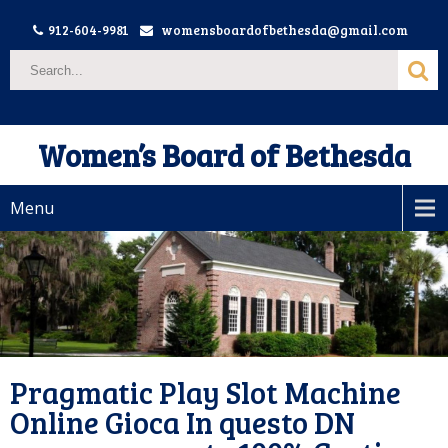
912-604-9981
womensboardofbethesda@gmail.com
Women’s Board of Bethesda
Menu
Pragmatic Play Slot Machine
Online Gioca In questo DN