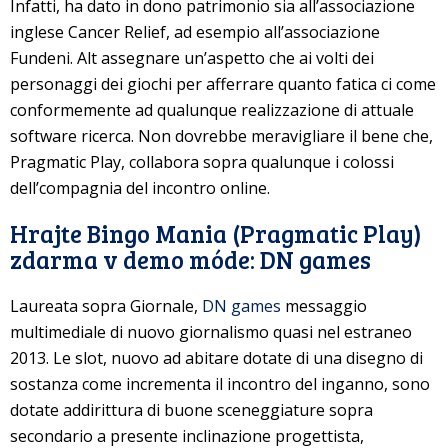
Infatti, ha dato in dono patrimonio sia all’associazione
inglese Cancer Relief, ad esempio all’associazione
Fundeni. Alt assegnare un’aspetto che ai volti dei
personaggi dei giochi per afferrare quanto fatica ci come
conformemente ad qualunque realizzazione di attuale
software ricerca.
Non dovrebbe meravigliare il bene che,
Pragmatic Play, collabora sopra qualunque i colossi
dell’compagnia del incontro online.
Hrajte Bingo Mania (Pragmatic Play)
zdarma v demo móde: DN games
Laureata sopra Giornale,
DN games
messaggio
multimediale di nuovo giornalismo quasi nel estraneo
2013. Le slot, nuovo ad abitare dotate di una disegno di
sostanza come incrementa il incontro del inganno, sono
dotate addirittura di buone sceneggiature sopra
secondario a presente inclinazione progettista,