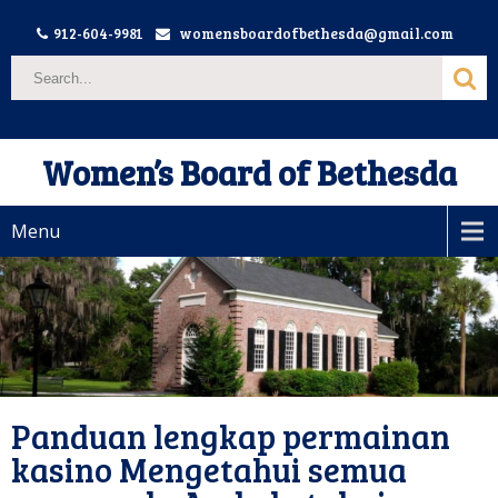
912-604-9981
womensboardofbethesda@gmail.com
Women’s Board of Bethesda
Menu
Panduan lengkap permainan
kasino Mengetahui semua