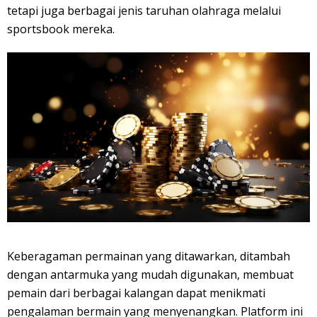
tetapi juga berbagai jenis taruhan olahraga melalui
sportsbook mereka.
Keberagaman permainan yang ditawarkan, ditambah
dengan antarmuka yang mudah digunakan, membuat
pemain dari berbagai kalangan dapat menikmati
pengalaman bermain yang menyenangkan. Platform ini