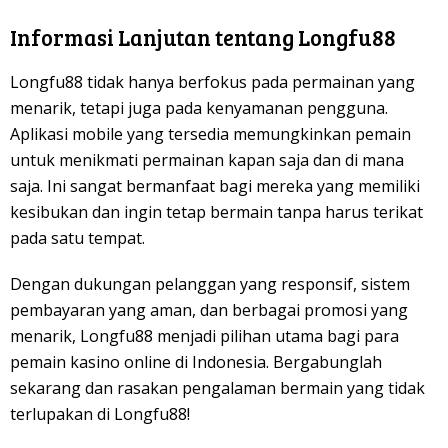
Informasi Lanjutan tentang Longfu88
Longfu88 tidak hanya berfokus pada permainan yang
menarik, tetapi juga pada kenyamanan pengguna.
Aplikasi mobile yang tersedia memungkinkan pemain
untuk menikmati permainan kapan saja dan di mana
saja. Ini sangat bermanfaat bagi mereka yang memiliki
kesibukan dan ingin tetap bermain tanpa harus terikat
pada satu tempat.
Dengan dukungan pelanggan yang responsif, sistem
pembayaran yang aman, dan berbagai promosi yang
menarik, Longfu88 menjadi pilihan utama bagi para
pemain kasino online di Indonesia. Bergabunglah
sekarang dan rasakan pengalaman bermain yang tidak
terlupakan di Longfu88!