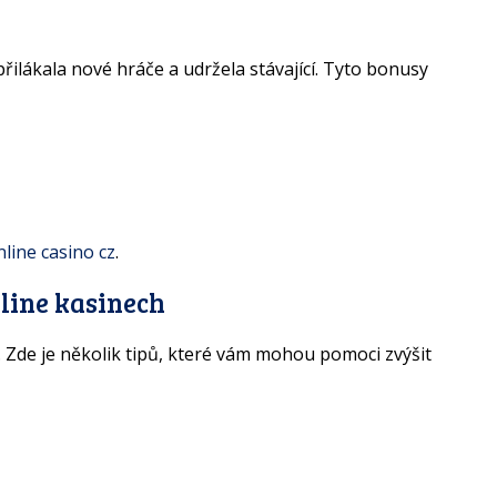
řilákala nové hráče a udržela stávající. Tyto bonusy
nline casino cz
.
nline kasinech
i. Zde je několik tipů, které vám mohou pomoci zvýšit