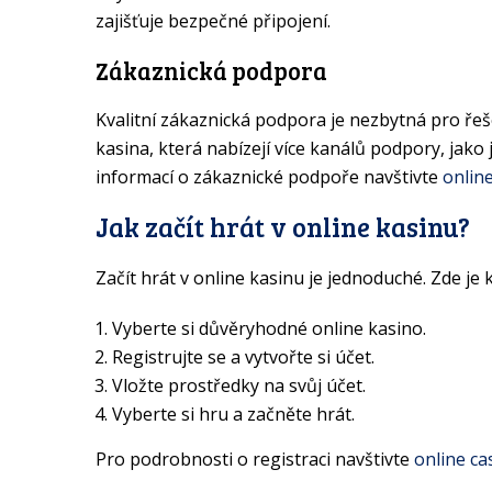
zajišťuje bezpečné připojení.
Zákaznická podpora
Kvalitní zákaznická podpora je nezbytná pro řeš
kasina, která nabízejí více kanálů podpory, jako j
informací o zákaznické podpoře navštivte
online
Jak začít hrát v online kasinu?
Začít hrát v online kasinu je jednoduché. Zde je
Vyberte si důvěryhodné online kasino.
Registrujte se a vytvořte si účet.
Vložte prostředky na svůj účet.
Vyberte si hru a začněte hrát.
Pro podrobnosti o registraci navštivte
online ca