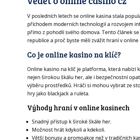
vědět o online casino cz
V posledních letech se online kasina stala popu
příchodem moderních technologií a rozvojem int
přímo z pohodlí svého domova. Tento článek se z
republice a proč byste měli zvážit hraní v online 
Co je online kasino na klíč?
Online kasino na klíč je platforma, která nabízí
nejen širokou škálu her, ale i bezpečnostní op
výběru prostředků. Hráči si mohou vybrat ze sto
hry jako blackjack a ruleta.
Výhody hraní v online kasinech
Snadný přístup k široké škále her.
Možnost hrát kdykoli a kdekoli.
Větší bonusy a promoakce než v tradičních ka