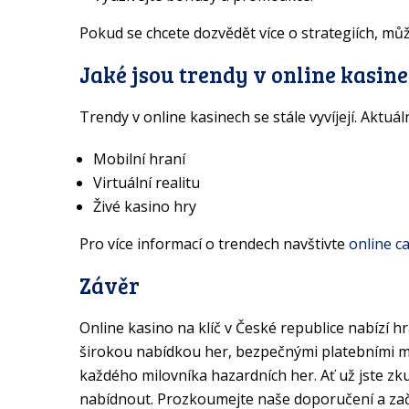
Pokud se chcete dozvědět více o strategiích, můž
Jaké jsou trendy v online kasin
Trendy v online kasinech se stále vyvíjejí. Aktuá
Mobilní hraní
Virtuální realitu
Živé kasino hry
Pro více informací o trendech navštivte
online c
Závěr
Online kasino na klíč v České republice nabízí h
širokou nabídkou her, bezpečnými platebními me
každého milovníka hazardních her. Ať už jste zk
nabídnout. Prozkoumejte naše doporučení a začn