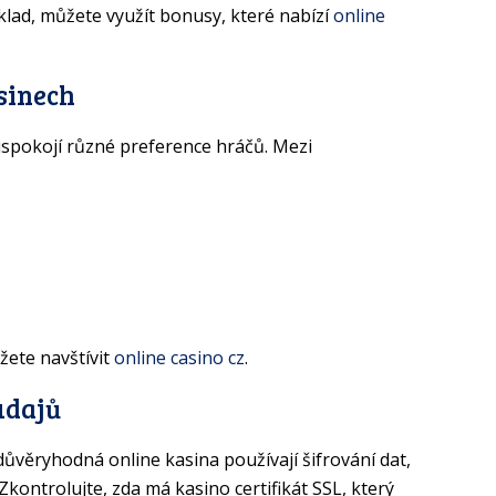
klad, můžete využít bonusy, které nabízí
online
sinech
 uspokojí různé preference hráčů. Mezi
žete navštívit
online casino cz
.
údajů
důvěryhodná online kasina používají šifrování dat,
Zkontrolujte, zda má kasino certifikát SSL, který