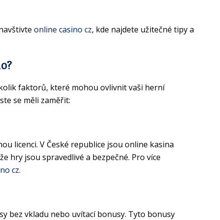
 navštivte
online casino cz
, kde najdete užitečné tipy a
no?
kolik faktorů, které mohou ovlivnit vaši herní
ste se měli zaměřit:
tnou licenci. V České republice jsou online kasina
že hry jsou spravedlivé a bezpečné. Pro více
ino cz
.
sy bez vkladu nebo uvítací bonusy. Tyto bonusy