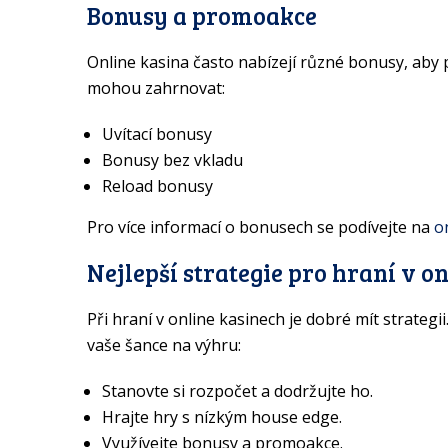
Bonusy a promoakce
Online kasina často nabízejí různé bonusy, aby p
mohou zahrnovat:
Uvítací bonusy
Bonusy bez vkladu
Reload bonusy
Pro více informací o bonusech se podívejte na
o
Nejlepší strategie pro hraní v o
Při hraní v online kasinech je dobré mít strategi
vaše šance na výhru:
Stanovte si rozpočet a dodržujte ho.
Hrajte hry s nízkým house edge.
Využívejte bonusy a promoakce.