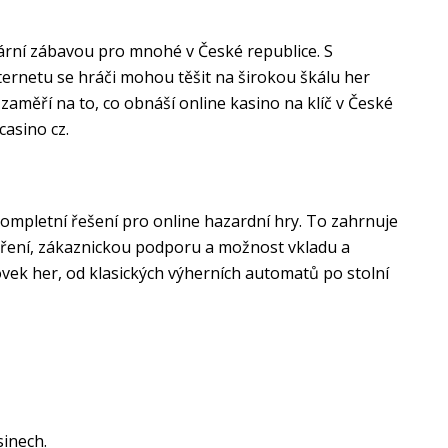
lární zábavou pro mnohé v České republice. S
ernetu se hráči mohou těšit na širokou škálu her
aměří na to, co obnáší online kasino na klíč v České
casino cz.
 kompletní řešení pro online hazardní hry. To zahrnuje
atření, zákaznickou podporu a možnost vkladu a
vek her, od klasických výherních automatů po stolní
sinech.