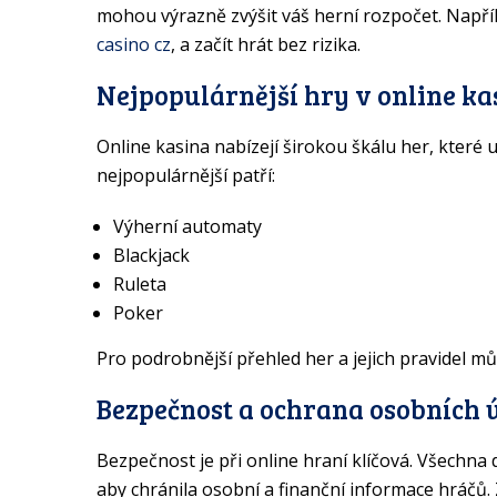
mohou výrazně zvýšit váš herní rozpočet. Napří
casino cz
, a začít hrát bez rizika.
Nejpopulárnější hry v online ka
Online kasina nabízejí širokou škálu her, které
nejpopulárnější patří:
Výherní automaty
Blackjack
Ruleta
Poker
Pro podrobnější přehled her a jejich pravidel mů
Bezpečnost a ochrana osobních 
Bezpečnost je při online hraní klíčová. Všechna 
aby chránila osobní a finanční informace hráčů. 