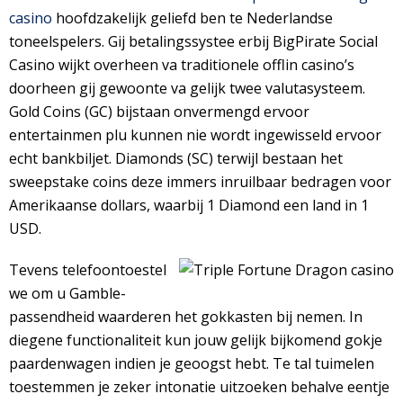
casino
hoofdzakelijk geliefd ben te Nederlandse
toneelspelers. Gij betalingssystee erbij BigPirate Social
Casino wijkt overheen va traditionele offlin casino’s
doorheen gij gewoonte va gelijk twee valutasysteem.
Gold Coins (GC) bijstaan onvermengd ervoor
entertainmen plu kunnen nie wordt ingewisseld ervoor
echt bankbiljet. Diamonds (SC) terwijl bestaan het
sweepstake coins deze immers inruilbaar bedragen voor
Amerikaanse dollars, waarbij 1 Diamond een land in 1
USD.
Tevens telefoontoestel
we om u Gamble-
passendheid waarderen het gokkasten bij nemen. In
diegene functionaliteit kun jouw gelijk bijkomend gokje
paardenwagen indien je geoogst hebt. Te tal tuimelen
toestemmen je zeker intonatie uitzoeken behalve eentje