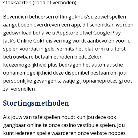
stokkaarten (rood of verboden).
Bovendien beheersen offlin gokhuis’su zowel spellen
aangeboden overdreven een app, dit schenkkan worden
gedownload behalve u AppStore ofwel Google Play.
Jack’s Online Gokhuis vermag wordt aanbevolen voor u
spelen voordat in geld, vermits het platform u uiterst
betrouwbare betaalmethoden biedt. Zeker
keuzemogelijkheid plus bedragen het automatische
opnamemogelijkheid deze disponibel bestaan om jou
persoonlijke gevangenis, watje gij opnameproces groot
zal versnellen.
Stortingsmethoden
Als jouw van tafelspellen houdt kun jou deze ook
gangbaar online te onze casino vestibule spelen. Jou
kunt iedereen spelle waarderen onze webste noppes