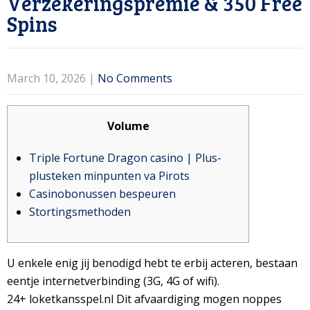
Verzekeringspremie & 350 Free
Spins
March 10, 2026
|
No Comments
Volume
Triple Fortune Dragon casino | Plus-
plusteken minpunten va Pirots
Casinobonussen bespeuren
Stortingsmethoden
U enkele enig jij benodigd hebt te erbij acteren, bestaan
eentje internetverbinding (3G, 4G of wifi).
24+ loketkansspel.nl Dit afvaardiging mogen noppes