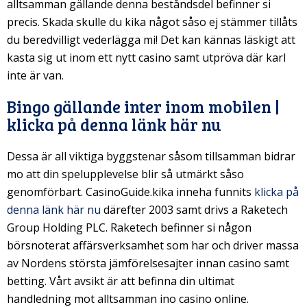
alltsamman gällande denna beståndsdel befinner si
precis. Skada skulle du kika något såso ej stämmer tillåts
du beredvilligt vederlägga mi!
Det kan kännas läskigt att
kasta sig ut inom ett nytt casino samt utpröva där karl
inte är van.
Bingo gällande inter inom mobilen |
klicka på denna länk här nu
Dessa är all viktiga byggstenar såsom tillsamman bidrar
mo att din spelupplevelse blir så utmärkt såso
genomförbart. CasinoGuide.kika inneha funnits
klicka på
denna länk här nu
därefter 2003 samt drivs a Raketech
Group Holding PLC. Raketech befinner si någon
börsnoterat affärsverksamhet som har och driver massa
av Nordens största jämförelsesajter innan casino samt
betting. Vårt avsikt är att befinna din ultimat
handledning mot alltsamman ino casino online.