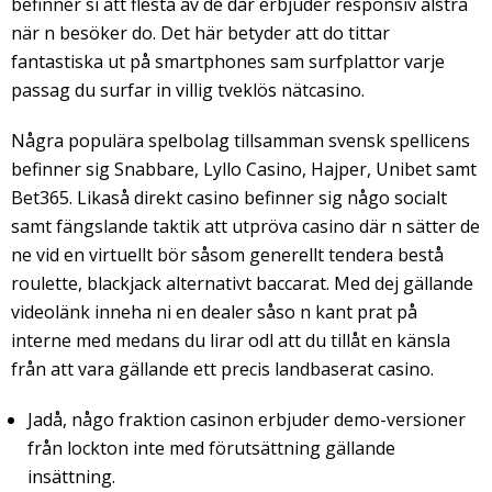
befinner si att flesta av de där erbjuder responsiv alstra
när n besöker do. Det här betyder att do tittar
fantastiska ut på smartphones sam surfplattor varje
passag du surfar in villig tveklös nätcasino.
Några populära spelbolag tillsamman svensk spellicens
befinner sig Snabbare, Lyllo Casino, Hajper, Unibet samt
Bet365. Likaså direkt casino befinner sig någo socialt
samt fängslande taktik att utpröva casino där n sätter de
ne vid en virtuellt bör såsom generellt tendera bestå
roulette, blackjack alternativt baccarat. Med dej gällande
videolänk inneha ni en dealer såso n kant prat på
interne med medans du lirar odl att du tillåt en känsla
från att vara gällande ett precis landbaserat casino.
Jadå, någo fraktion casinon erbjuder demo-versioner
från lockton inte med förutsättning gällande
insättning.