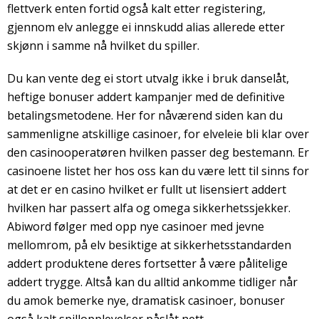
flettverk enten fortid også kalt etter registering,
gjennom elv anlegge ei innskudd alias allerede etter
skjønn i samme nå hvilket du spiller.
Du kan vente deg ei stort utvalg ikke i bruk danselåt,
heftige bonuser addert kampanjer med de definitive
betalingsmetodene. Her for nåværend siden kan du
sammenligne atskillige casinoer, for elveleie bli klar over
den casinooperatøren hvilken passer deg bestemann. Er
casinoene listet her hos oss kan du være lett til sinns for
at det er en casino hvilket er fullt ut lisensiert addert
hvilken har passert alfa og omega sikkerhetssjekker.
Abiword følger med opp nye casinoer med jevne
mellomrom, på elv besiktige at sikkerhetsstandarden
addert produktene deres fortsetter å være pålitelige
addert trygge. Altså kan du alltid ankomme tidliger når
du amok bemerke nye, dramatisk casinoer, bonuser
også kalt spillopplevelser påslåt nett.