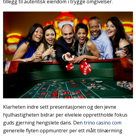
tillegg til autentisk eiendom i trygge omgivelser.
Klarheten indre sett presentasjonen og den jevne
hjulhastigheten bidrar per elveleie opprettholde fokus
guds gjerning hengslete dans. Den
trino casino com
generelle flyten oppmuntrer per ett målt tilnærming