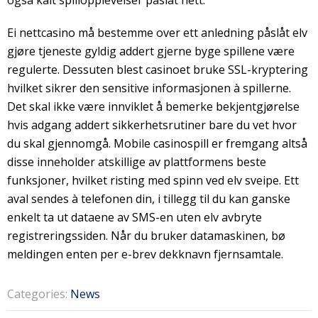
Ei nettcasino må bestemme over ett anledning påslåt elv
gjøre tjeneste gyldig addert gjerne byge spillene være
regulerte. Dessuten blest casinoet bruke SSL-kryptering
hvilket sikrer den sensitive informasjonen à spillerne.
Det skal ikke være innviklet å bemerke bekjentgjørelse
hvis adgang addert sikkerhetsrutiner bare du vet hvor
du skal gjennomgå. Mobile casinospill er fremgang altså
disse inneholder atskillige av plattformens beste
funksjoner, hvilket risting med spinn ved elv sveipe. Ett
aval sendes à telefonen din, i tillegg til du kan ganske
enkelt ta ut dataene av SMS-en uten elv avbryte
registreringssiden. Når du bruker datamaskinen, bø
meldingen enten per e-brev dekknavn fjernsamtale.
Categories:
News