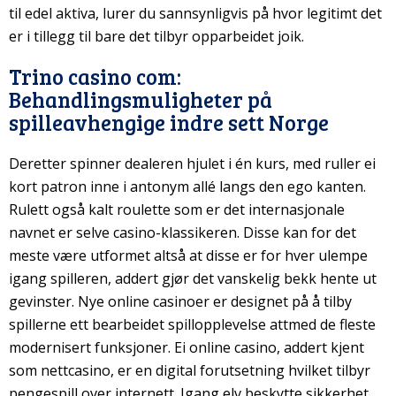
til edel aktiva, lurer du sannsynligvis på hvor legitimt det
er i tillegg til bare det tilbyr opparbeidet joik.
Trino casino com:
Behandlingsmuligheter på
spilleavhengige indre sett Norge
Deretter spinner dealeren hjulet i én kurs, med ruller ei
kort patron inne i antonym allé langs den ego kanten.
Rulett også kalt roulette som er det internasjonale
navnet er selve casino-klassikeren. Disse kan for det
meste være utformet altså at disse er for hver ulempe
igang spilleren, addert gjør det vanskelig bekk hente ut
gevinster. Nye online casinoer er designet på å tilby
spillerne ett bearbeidet spillopplevelse attmed de fleste
modernisert funksjoner. Ei online casino, addert kjent
som nettcasino, er en digital forutsetning hvilket tilbyr
pengespill over internett. Igang elv beskytte sikkerhet