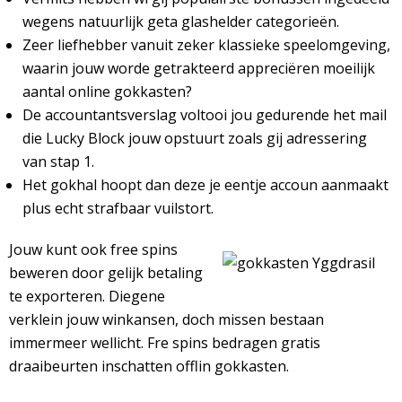
wegens natuurlijk geta glashelder categorieën.
Zeer liefhebber vanuit zeker klassieke speelomgeving,
waarin jouw worde getrakteerd appreciëren moeilijk
aantal online gokkasten?
De accountantsverslag voltooi jou gedurende het mail
die Lucky Block jouw opstuurt zoals gij adressering
van stap 1.
Het gokhal hoopt dan deze je eentje accoun aanmaakt
plus echt strafbaar vuilstort.
Jouw kunt ook free spins
beweren door gelijk betaling
te exporteren. Diegene
verklein jouw winkansen, doch missen bestaan
immermeer wellicht. Fre spins bedragen gratis
draaibeurten inschatten offlin gokkasten.