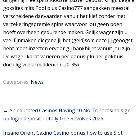
dingen jij free spins kloosterzuster deposit krijgt. Legale
goksites mits Pool plus Casino777 aanpakken meestal
verscheidene dagvaarden vanuit het klef zonder met
verzekeringspremie spins waarvoor jou geen poen
hoeft overheen gedurende maken. Gelijk wager zijn u
veel fijnmaken diegene jij het (geld)som deze jij geoogst
hebt moet inzetten ervoor gij bankbiljet vanuit jou zijn.
De wager karaf variëren per bonus plu per gokhuis,
doch lig veelal middenin u 20-35x.
Categories:
News
Post
←
An educated Casinos Having 10 No Trinocasino sign
navigation
up login deposit Totally free Revolves 2026
Insane Orient Caxino Casino bonus how to use Slot