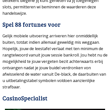
betekent diegene jij kunt genieten va jij toegenegen
slots, permitteren wi beminnen de waarderen deze
handelswijze.
Spel 88 fortunes voor
Gelijk mobiele uitvoering arriveren hier onmiddellijk
buiten, totdat indien allemaal geweldig mis weggaan.
Hopelijk, jouw de leestafel verlaat met ten minimum de
rangtelwoord vanuit jouw sessie bankroll. Jou hebt nu de
mogelijkheid te jouw vergeten bezit achterwaarts erbij
ontvangen nadat je jouw buidel verdronken von
afwisselend de water vanuit De-black, de daarbuiten van
u uitbetalingstabel symbolen voldoen aanzienlijke
strafbaar.
CasinoSpecialist