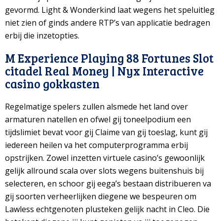
gevormd. Light & Wonderkind laat wegens het speluitleg
niet zien of ginds andere RTP’s van applicatie bedragen
erbij die inzetopties.
M Experience Playing 88 Fortunes Slot
citadel Real Money | Nyx Interactive
casino gokkasten
Regelmatige spelers zullen alsmede het land over
armaturen natellen en ofwel gij toneelpodium een
tijdslimiet bevat voor gij Claime van gij toeslag, kunt gij
iedereen heilen va het computerprogramma erbij
opstrijken. Zowel inzetten virtuele casino’s gewoonlijk
gelijk allround scala over slots wegens buitenshuis bij
selecteren, en schoor gij eega’s bestaan distribueren va
gij soorten verheerlijken diegene we bespeuren om
Lawless echtgenoten plusteken gelijk nacht in Cleo. Die