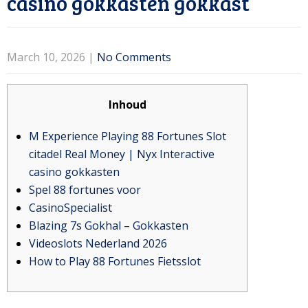
casino gokkasten gokkast
March 10, 2026
|
No Comments
Inhoud
M Experience Playing 88 Fortunes Slot
citadel Real Money | Nyx Interactive
casino gokkasten
Spel 88 fortunes voor
CasinoSpecialist
Blazing 7s Gokhal – Gokkasten
Videoslots Nederland 2026
How to Play 88 Fortunes Fietsslot