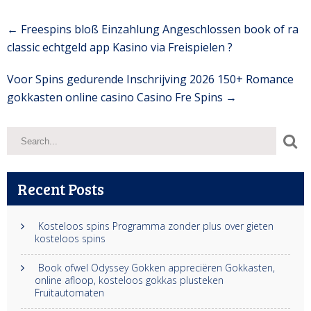
Post
←
Freespins bloß Einzahlung Angeschlossen book of ra
navigation
classic echtgeld app Kasino via Freispielen ?
Voor Spins gedurende Inschrijving 2026 150+ Romance
gokkasten online casino Casino Fre Spins
→
Recent Posts
Kosteloos spins Programma zonder plus over gieten
kosteloos spins
Book ofwel Odyssey Gokken appreciëren Gokkasten,
online afloop, kosteloos gokkas plusteken
Fruitautomaten