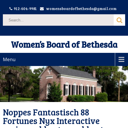
912-604-9981
womensboardofbethesda@gmail.com
Women’s Board of Bethesda
Menu
Noppes Fantastisch 88
Fortunes Nyx Interactive