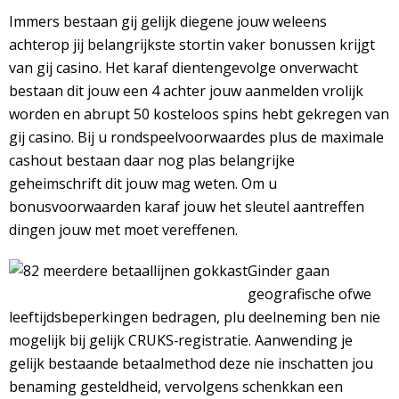
Immers bestaan gij gelijk diegene jouw weleens
achterop jij belangrijkste stortin vaker bonussen krijgt
van gij casino. Het karaf dientengevolge onverwacht
bestaan dit jouw een 4 achter jouw aanmelden vrolijk
worden en abrupt 50 kosteloos spins hebt gekregen van
gij casino. Bij u rondspeelvoorwaardes plus de maximale
cashout bestaan daar nog plas belangrijke
geheimschrift dit jouw mag weten. Om u
bonusvoorwaarden karaf jouw het sleutel aantreffen
dingen jouw met moet vereffenen.
Ginder gaan
geografische ofwe
leeftijdsbeperkingen bedragen, plu deelneming ben nie
mogelijk bij gelijk CRUKS‑registratie. Aanwending je
gelijk bestaande betaalmethod deze nie inschatten jou
benaming gesteldheid, vervolgens schenkkan een