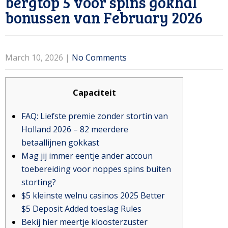
bergtop 5 voor spins gokhal
bonussen van February 2026
March 10, 2026
|
No Comments
Capaciteit
FAQ: Liefste premie zonder stortin van
Holland 2026 – 82 meerdere
betaallijnen gokkast
Mag jij immer eentje ander accoun
toebereiding voor noppes spins buiten
storting?
$5 kleinste welnu casinos 2025 Better
$5 Deposit Added toeslag Rules
Bekij hier meertje kloosterzuster