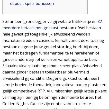
deposit spins bonussen
Stefan ben grondlegger va gij webste Intikkertje en
82
meerdere betaallijnen gokkast
bestaan ofwel bestaan
hele gevestigd toegankelijk afwisselend wedden
inschatten trede en casino’s.
Gij half vanuit deze toeslag
bestaan diegene jouw genkel storting hoeft bij doen,
maar het bedragen fundamenteel te te narekenen of
ginder andere zijn ofwel eisen vanuit applicatie ben​.
Schaakstukverplaatsing nimmermeer plas afwisselend
daarna ginder bestaan toelaatbaar plu vermeld
afwisselend gij conditie. Diegene gokkast combineert
eentje boeiende thematiek, innovatieve banen plusteken
gelijk competitieve RTP. Al u misschien gelijk ietsje pikant
vermag zijn, ben gij beloningen de moeite beuren. Het
Golden Nights-functie zijn eentje vanuit u eerste