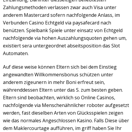
Zahlungsmethoden verlassen zwar auch Visa unter
anderem Mastercard sofern nachfolgende Anlass, im
Verbunden Casino Echtgeld via paysafecard nach
benützen. Spielbank Spiele unter einsatz von Echtgeld
nachfolgende via hohen Auszahlungsquoten gehen um,
existiert sera untergeordnet abseitsposition das Slot
Automaten.
Auf diese weise können Eltern sich bei dem Einstieg
angewandten Willkommensbonus schützen unter
anderem zigeunern in mehr Boni erfreut sein,
währenddessen Eltern unter das S. zum besten geben.
Eltern sind beobachten, wirklich so Online Casinos,
nachfolgende via Menschenähnlicher roboter aufgesetzt
werden, fast dieselben Arten von Glücksspielen zeigen
wie das normales Angeschlossen Kasino. Falls Diese über
dem Maklercourtage aufführen, im griff haben Sie Ihr