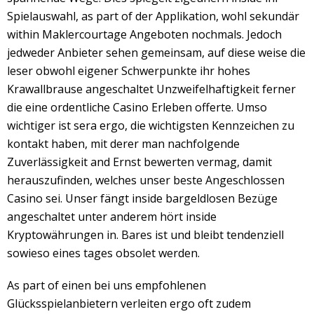
Spielauswahl, as part of der Applikation, wohl sekundär
within Maklercourtage Angeboten nochmals. Jedoch
jedweder Anbieter sehen gemeinsam, auf diese weise die
leser obwohl eigener Schwerpunkte ihr hohes
Krawallbrause angeschaltet Unzweifelhaftigkeit ferner
die eine ordentliche Casino Erleben offerte. Umso
wichtiger ist sera ergo, die wichtigsten Kennzeichen zu
kontakt haben, mit derer man nachfolgende
Zuverlässigkeit and Ernst bewerten vermag, damit
herauszufinden, welches unser beste Angeschlossen
Casino sei. Unser fängt inside bargeldlosen Bezüge
angeschaltet unter anderem hört inside
Kryptowährungen in. Bares ist und bleibt tendenziell
sowieso eines tages obsolet werden.
As part of einen bei uns empfohlenen
Glücksspielanbietern verleiten ergo oft zudem