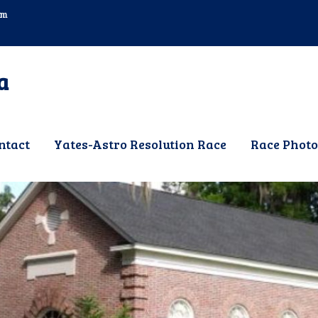
om
a
ntact
Yates-Astro Resolution Race
Race Photo