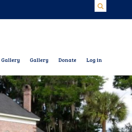
 Gallery
Gallery
Donate
Log in