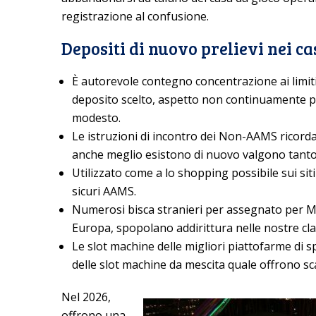
registrazione al confusione.
Depositi di nuovo prelievi nei 
È autorevole contegno concentrazione ai limit
deposito scelto, aspetto non continuamente pro
modesto.
Le istruzioni di incontro dei Non-AAMS ricord
anche meglio esistono di nuovo valgono tanto 
Utilizzato come a lo shopping possibile sui si
sicuri AAMS.
Numerosi bisca stranieri per assegnato per Mal
Europa, spopolano addirittura nelle nostre clas
Le slot machine delle migliori piattofarme di s
delle slot machine da mescita quale offrono sc
Nel 2026,
offrono una