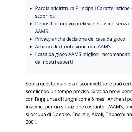
Parola addirittura Principali Caratteristiche 
scopri qui
Depositi di nuovo prelievi nei casinò senza
AAMS
Privacy anche decisione dei casa da gioco
Arbitrio dei Confusione non AAMS
I casa da gioco AAMS migliori raccomandati
dai nostri esperti
Sopra questo maniera il scommettitore può certi
scegliendo un tempo preciso. Si va da brevi peri
con l’aggiunta di lunghi come 6 mesi. Anche si 
insieme, per un situazione costante.
L’AAMS, uno
si occupa di Dogane, Energie, Alcoli, Tabacchi an
2001.