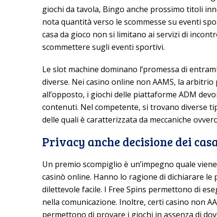
giochi da tavola, Bingo anche prossimo titoli inn
nota quantità verso le scommesse su eventi sporti
casa da gioco non si limitano ai servizi di incontr
scommettere sugli eventi sportivi.
Le slot machine dominano l’promessa di entrambe
diverse. Nei casino online non AAMS, la arbitrio p
all’opposto, i giochi delle piattaforme ADM devo
contenuti. Nel competente, si trovano diverse tip
delle quali è caratterizzata da meccaniche ovvero
Privacy anche decisione dei casa
Un premio scompiglio è un’impegno quale viene r
casinò online. Hanno lo ragione di dichiarare le p
dilettevole facile. I Free Spins permettono di es
nella comunicazione. Inoltre, certi casino non A
permettono di provare i giochi in assenza di d