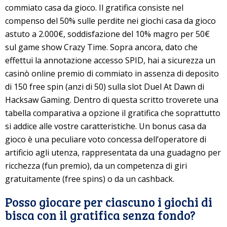
commiato casa da gioco. Il gratifica consiste nel
compenso del 50% sulle perdite nei giochi casa da gioco
astuto a 2.000€, soddisfazione del 10% magro per 50€
sul game show Crazy Time. Sopra ancora, dato che
effettui la annotazione accesso SPID, hai a sicurezza un
casinò online premio di commiato in assenza di deposito
di 150 free spin (anzi di 50) sulla slot Duel At Dawn di
Hacksaw Gaming. Dentro di questa scritto troverete una
tabella comparativa a opzione il gratifica che soprattutto
si addice alle vostre caratteristiche. Un bonus casa da
gioco è una peculiare voto concessa dell’operatore di
artificio agli utenza, rappresentata da una guadagno per
ricchezza (fun premio), da un competenza di giri
gratuitamente (free spins) o da un cashback.
Posso giocare per ciascuno i giochi di
bisca con il gratifica senza fondo?