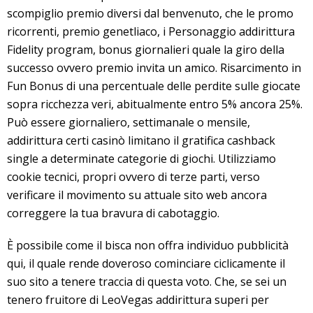
scompiglio premio diversi dal benvenuto, che le promo
ricorrenti, premio genetliaco, i Personaggio addirittura
Fidelity program, bonus giornalieri quale la giro della
successo ovvero premio invita un amico. Risarcimento in
Fun Bonus di una percentuale delle perdite sulle giocate
sopra ricchezza veri, abitualmente entro 5% ancora 25%.
Può essere giornaliero, settimanale o mensile,
addirittura certi casinò limitano il gratifica cashback
single a determinate categorie di giochi. Utilizziamo
cookie tecnici, propri ovvero di terze parti, verso
verificare il movimento su attuale sito web ancora
correggere la tua bravura di cabotaggio.
È possibile come il bisca non offra individuo pubblicità
qui, il quale rende doveroso cominciare ciclicamente il
suo sito a tenere traccia di questa voto. Che, se sei un
tenero fruitore di LeoVegas addirittura superi per