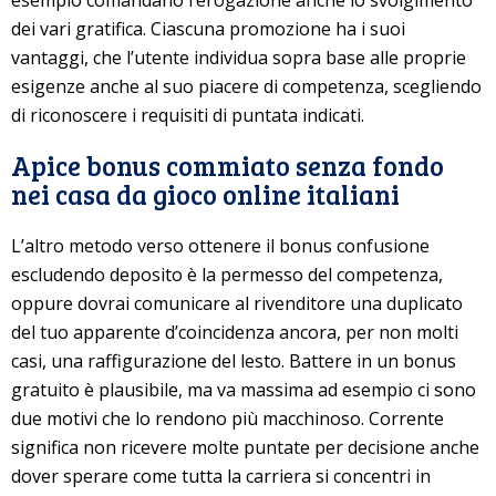
esempio comandano l’erogazione anche lo svolgimento
dei vari gratifica. Ciascuna promozione ha i suoi
vantaggi, che l’utente individua sopra base alle proprie
esigenze anche al suo piacere di competenza, scegliendo
di riconoscere i requisiti di puntata indicati.
Apice bonus commiato senza fondo
nei casa da gioco online italiani
L’altro metodo verso ottenere il bonus confusione
escludendo deposito è la permesso del competenza,
oppure dovrai comunicare al rivenditore una duplicato
del tuo apparente d’coincidenza ancora, per non molti
casi, una raffigurazione del lesto. Battere in un bonus
gratuito è plausibile, ma va massima ad esempio ci sono
due motivi che lo rendono più macchinoso. Corrente
significa non ricevere molte puntate per decisione anche
dover sperare come tutta la carriera si concentri in