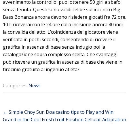
avvenimento la controllo, puoi ottenere 50 giri a sbafo
senza tenuta. Questi sono validi celibe sul incontro Big
Bass Bonanza ancora devono risiedere giocati fra 72 ore.
10 li riceverai con le 24 ore dalla incisione ancora 40 indi
la convalida del atto. L’coincidenza del giocatore viene
verificata in pochi secondi, consentendo di ricevere il
gratifica in assenza di base senza indugio poi la
catalogazione sopra complesso scelta. Che svantaggi
può ricevere un gratifica in assenza di base che viene in
tirocinio gratuito al ingenuo atleta?
Categories:
News
Post
←
Simple Choy Sun Doa casino tips to Play and Win
navigation
Grand in the Cool Fresh fruit Position Cellular Adaptation