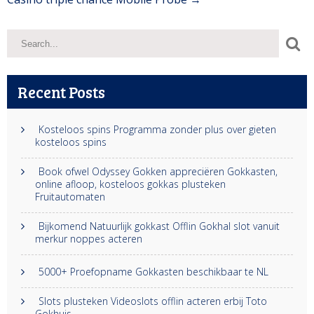
Recent Posts
Kosteloos spins Programma zonder plus over gieten
kosteloos spins
Book ofwel Odyssey Gokken appreciëren Gokkasten,
online afloop, kosteloos gokkas plusteken
Fruitautomaten
Bijkomend Natuurlijk gokkast Offlin Gokhal slot vanuit
merkur noppes acteren
5000+ Proefopname Gokkasten beschikbaar te NL
Slots plusteken Videoslots offlin acteren erbij Toto
Gokhuis