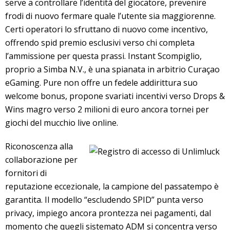
serve a controllare l’identità del giocatore, prevenire
frodi di nuovo fermare quale l’utente sia maggiorenne.
Certi operatori lo sfruttano di nuovo come incentivo,
offrendo spid premio esclusivi verso chi completa
l’ammissione per questa prassi. Instant Scompiglio,
proprio a Simba N.V., è una spianata in arbitrio Curaçao
eGaming. Pure non offre un fedele addirittura suo
welcome bonus, propone svariati incentivi verso Drops &
Wins magro verso 2 milioni di euro ancora tornei per
giochi del mucchio live online.
Riconoscenza alla
collaborazione per
fornitori di
reputazione eccezionale, la campione del passatempo è
garantita. Il modello “escludendo SPID” punta verso
privacy, impiego ancora prontezza nei pagamenti, dal
momento che quegli sistemato ADM si concentra verso