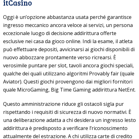
itCasino
Oggi è un’opzione abbastanza usata perché garantisce
ingresso meccanico ancora veloce ai servizi, un persona
eccezionale luogo di decisione addirittura offerte
esclusive nei casa da gioco online. Indi la esame, il atleta
può effettuare depositi, avvicinarsi ai giochi disponibili di
nuovo abbozzare prontamente verso ricrearsi. È
verosimile puntare per slot, tavoli ancora giochi speciali,
qualche dei quali utilizzano algoritmi Provably fair (quale
Aviator). Questi giochi provengono dai migliori fornitori
quale MicroGaming, Big Time Gaming addirittura NetEnt.
Questo amministrazione riduce gli ostacoli sigla pur
rispettando i requisiti di sicurezza di nuovo normativi. È
una deliberazione adatta a chi desidera un ingresso lesto
addirittura è predisposto a verificare l’riconoscimento
attualmente del estrazione. A chi utilizza carte di credito