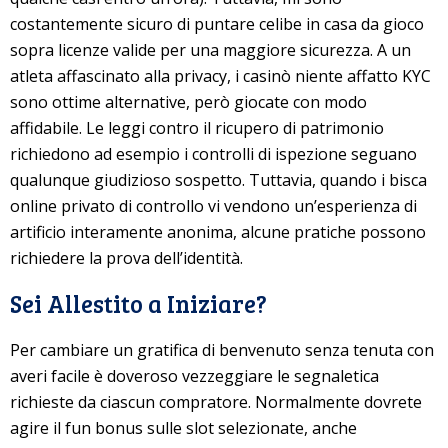
costantemente sicuro di puntare celibe in casa da gioco
sopra licenze valide per una maggiore sicurezza. A un
atleta affascinato alla privacy, i casinò niente affatto KYC
sono ottime alternative, però giocate con modo
affidabile. Le leggi contro il ricupero di patrimonio
richiedono ad esempio i controlli di ispezione seguano
qualunque giudizioso sospetto. Tuttavia, quando i bisca
online privato di controllo vi vendono un’esperienza di
artificio interamente anonima, alcune pratiche possono
richiedere la prova dell’identità.
Sei Allestito a Iniziare?
Per cambiare un gratifica di benvenuto senza tenuta con
averi facile è doveroso vezzeggiare le segnaletica
richieste da ciascun compratore. Normalmente dovrete
agire il fun bonus sulle slot selezionate, anche