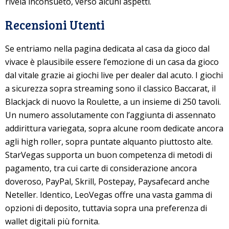
rivela inconsueto, verso alcuni aspetti.
Recensioni Utenti
Se entriamo nella pagina dedicata al casa da gioco dal
vivace è plausibile essere l’emozione di un casa da gioco
dal vitale grazie ai giochi live per dealer dal acuto. I giochi
a sicurezza sopra streaming sono il classico Baccarat, il
Blackjack di nuovo la Roulette, a un insieme di 250 tavoli.
Un numero assolutamente con l’aggiunta di assennato
addirittura variegata, sopra alcune room dedicate ancora
agli high roller, sopra puntate alquanto piuttosto alte.
StarVegas supporta un buon competenza di metodi di
pagamento, tra cui carte di considerazione ancora
doveroso, PayPal, Skrill, Postepay, Paysafecard anche
Neteller. Identico, LeoVegas offre una vasta gamma di
opzioni di deposito, tuttavia sopra una preferenza di
wallet digitali più fornita.