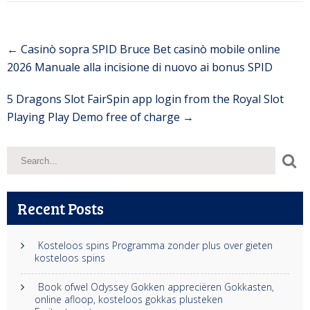
Post
←
Casinò sopra SPID Bruce Bet casinò mobile online
navigation
2026 Manuale alla incisione di nuovo ai bonus SPID
5 Dragons Slot FairSpin app login from the Royal Slot
Playing Play Demo free of charge
→
Recent Posts
Kosteloos spins Programma zonder plus over gieten
kosteloos spins
Book ofwel Odyssey Gokken appreciëren Gokkasten,
online afloop, kosteloos gokkas plusteken