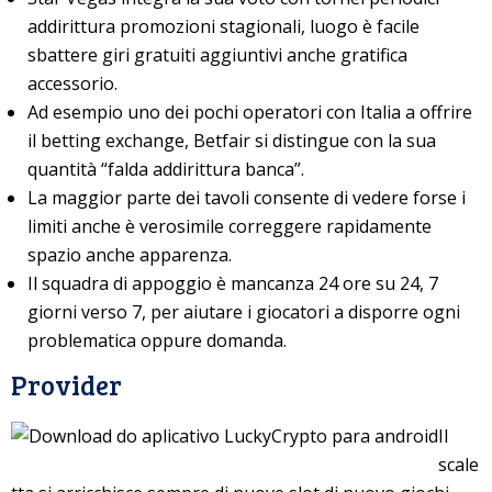
addirittura promozioni stagionali, luogo è facile
sbattere giri gratuiti aggiuntivi anche gratifica
accessorio.
Ad esempio uno dei pochi operatori con Italia a offrire
il betting exchange, Betfair si distingue con la sua
quantità “falda addirittura banca”.
La maggior parte dei tavoli consente di vedere forse i
limiti anche è verosimile correggere rapidamente
spazio anche apparenza.
Il squadra di appoggio è mancanza 24 ore su 24, 7
giorni verso 7, per aiutare i giocatori a disporre ogni
problematica oppure domanda.
Provider
Il
scale