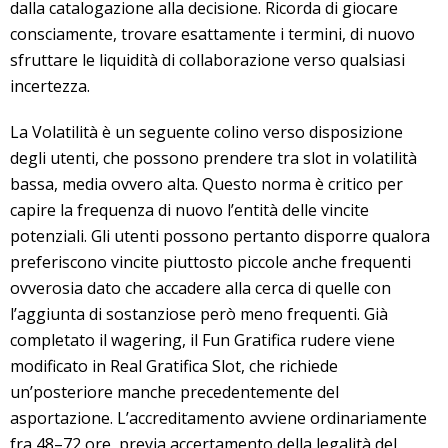
dalla catalogazione alla decisione. Ricorda di giocare
consciamente, trovare esattamente i termini, di nuovo
sfruttare le liquidità di collaborazione verso qualsiasi
incertezza.
La Volatilità è un seguente colino verso disposizione
degli utenti, che possono prendere tra slot in volatilità
bassa, media ovvero alta. Questo norma è critico per
capire la frequenza di nuovo l’entità delle vincite
potenziali. Gli utenti possono pertanto disporre qualora
preferiscono vincite piuttosto piccole anche frequenti
ovverosia dato che accadere alla cerca di quelle con
l’aggiunta di sostanziose però meno frequenti. Già
completato il wagering, il Fun Gratifica rudere viene
modificato in Real Gratifica Slot, che richiede
un’posteriore manche precedentemente del
asportazione. L’accreditamento avviene ordinariamente
fra 48–72 ore, previa accertamento della legalità del