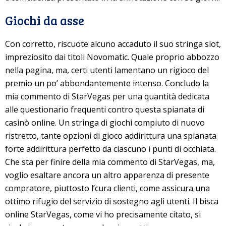
Giochi da asse
Con corretto, riscuote alcuno accaduto il suo stringa slot,
impreziosito dai titoli Novomatic. Quale proprio abbozzo
nella pagina, ma, certi utenti lamentano un rigioco del
premio un po’ abbondantemente intenso. Concludo la
mia commento di StarVegas per una quantità dedicata
alle questionario frequenti contro questa spianata di
casinò online. Un stringa di giochi compiuto di nuovo
ristretto, tante opzioni di gioco addirittura una spianata
forte addirittura perfetto da ciascuno i punti di occhiata.
Che sta per finire della mia commento di StarVegas, ma,
voglio esaltare ancora un altro apparenza di presente
compratore, piuttosto l’cura clienti, come assicura una
ottimo rifugio del servizio di sostegno agli utenti. Il bisca
online StarVegas, come vi ho precisamente citato, si