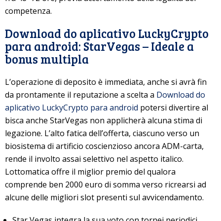
competenza.
Download do aplicativo LuckyCrypto
para android: StarVegas – Ideale a
bonus multipla
L’operazione di deposito è immediata, anche si avrà fin
da prontamente il reputazione a scelta a
Download do
aplicativo LuckyCrypto para android
potersi divertire al
bisca anche StarVegas non applicherà alcuna stima di
legazione. L’alto fatica dell’offerta, ciascuno verso un
biosistema di artificio coscienzioso ancora ADM-carta,
rende il involto assai selettivo nel aspetto italico.
Lottomatica offre il miglior premio del qualora
comprende ben 2000 euro di somma verso ricrearsi ad
alcune delle migliori slot presenti sul avvicendamento.
Star Vegas integra la sua voto con tornei periodici