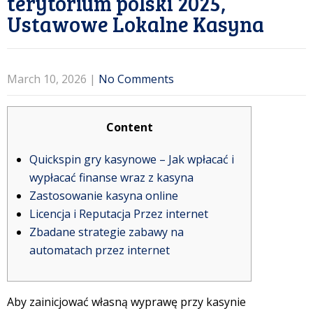
terytorium polski 2025,
Ustawowe Lokalne Kasyna
March 10, 2026
|
No Comments
Content
Quickspin gry kasynowe – Jak wpłacać i
wypłacać finanse wraz z kasyna
Zastosowanie kasyna online
Licencja i Reputacja Przez internet
Zbadane strategie zabawy na
automatach przez internet
Aby zainicjować własną wyprawę przy kasynie