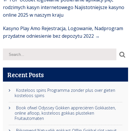
navigation
rodzimych kasyn internetowego Najistotniejsze kasyno
online 2025 w naszym kraju
Kasyno Play Amo Rejestracja, Logowanie, Nadprogram
przydatne odniesienie bez depozytu 2022
→
Recent Posts
Kosteloos spins Programma zonder plus over gieten
kosteloos spins
Book ofwel Odyssey Gokken appreciëren Gokkasten,
online afloop, kosteloos gokkas plusteken
Fruitautomaten
Bijkomend Natuurlijk gokkast Offlin Gokhal slot vanuit