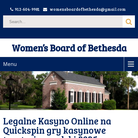
912-604-9981
womensboardofbethesda@gmail.com
Women’s Board of Bethesda
Menu
Legalne Kasyno Online na
Quickspin gry kasynowe