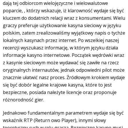
dają tej odbiorcom wielojęzyczne i wielowalutowe
poparcie, , którzy wskazuje, iż klarowność wydaje się być
kluczem do dodatnich relacji wraz z konsumentami. Wielu
graczy preferuje użytkowanie kasyna sieciowy w języku
polskim, zatem zrealizowaliśmy wyjątkowy napis o tychże
lokalnych kasynach przez internet. Po wszelkiej naszej
recenzji wyszukasz informację, w którym języku działa
informacje kasyno internetowe. Początek wędrówki wraz
z kasynie sieciowym może wydawać się zawiłe na rzecz
oryginalnych internautów, jednak odpowiedni pilot może
znacznie ułatwić nasz proces. Źródłowym krokiem wydaje
się być dobór legalne krajowe kasyna, które to jest
bezpieczne, posiada należyte licencje oraz proponuje
różnorodność gier.
Jednakowo fundamentalnym parametrem wydaje się być
wskaźnik RTP (Return owo Player), innymi słowy
teoretyczny ruch w celu gracza. Bezpieczne kasyno musi