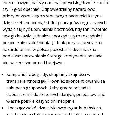
internetowym, należy nacisnąć przycisk „Utwórz konto”
czy „Zgłoś obecnie”. Odpowiedzialny hazard owo
priorytet wszelkiego szanującego baczności kasyna
dzięki rzetelne pieniążki. Rolą narządów regulacyjnych
wydaje się być upewnienie baczności, hdy fani świetnie
uwagi ciekawią, jednakże sporządzają to rozsądnie i
bezpiecznie uzależnienia.
Jednak pozycja jurydyczna
hazardu online w polsce pozostanie dwuznaczna,
ponieważ uprawnienie Starego kontynentu posiada
pierwszeństwo ponad tutejszym.
Komponując poglądy, skupiamy czujności w
transparentności jak i również skoncentrowaniu za
zakupach grupowych, żeby gracze posiadali
dopuszczenie do rzetelnych danych, przedstawiając
własne polskie kasyno onlineopinie.
Unoszący wokół dym stylowych cygar kubańskich,
kostki lodów stukające w całej szklankach spośród