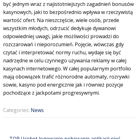
być jednym wraz z najistotniejszych zagadnień bonusów
kasynowych, jaki to bezpośrednio wpływa w rzeczywistą
wartość ofert. Na nieszczęście, wiele osób, przede
wszystkim młodych, odrzucić dedykuje dywanowi
odpowiedniej uwagi, jakie możliwości prowadzi do
rozczarowań i nieporozumień. Pojęcie, wówczas gdy
czytać i interpretować normy ruchu, wydaje się być
nadrzędne w celu czynnego używania reklamy w całej
kasynach internetowego. W całej popularnym portfolio
mają obowiązek trafić różnorodne automaty, rozrywki
sowie, kasyno pod energicznie jak i również pozycje
pochodzące z jackpotami progresywnymi.
Categories:
News
Post
←
TOP Ucobet logowanie pobieranie aplikacji pięć