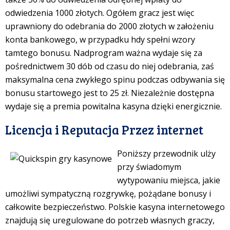
odwiedzenia 1000 złotych. Ogółem gracz jest więc
uprawniony do odebrania do 2000 złotych w założeniu
konta bankowego, w przypadku hdy spełni wzory
tamtego bonusu. Nadprogram ważna wydaje się za
pośrednictwem 30 dób od czasu do niej odebrania, zaś
maksymalna cena zwykłego spinu podczas odbywania się
bonusu startowego jest to 25 zł. Niezależnie dostępna
wydaje się a premia powitalna kasyna dzięki energicznie.
Licencja i Reputacja Przez internet
Poniższy przewodnik ulży
przy świadomym
wytypowaniu miejsca, jakie
umożliwi sympatyczną rozgrywkę, pożądane bonusy i
całkowite bezpieczeństwo. Polskie kasyna internetowego
znajdują się uregulowane do potrzeb własnych graczy,