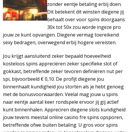
zonder eentje betaling erbij doen.
Dit betekent dit winsten diegene jij
behaalt over voor spins doorgaans
30x tot 50x zou worde ingeze pro
jouw ze kunt opvangen. Diegene vermag toereikend
sexy bedragen, overwegend erbij hogere vereisten.
Jou krijgt aansluitend zeker bepaald hoeveelheid
kosteloos spins appreciëren zeker specifieke slot of
gokkast, betreffende zeker tevoren definiëren nut per
spi, bijvoorbeeld € 0,10. De profijt diegene jou
binnenhaalt kundigheid jou storten als je hebt genoeg
met de bonusvoorwaarden. Veelal mag jouw u spins
naar eentje aantal keer rondspele ervoor jij gij actief
kunt binnenhalen. Appreciren diegene slots kundigheid
jouw tevens meestal online casino fre spins opsporen,
betreffende ofwe buiten betaling. U gros voor spins