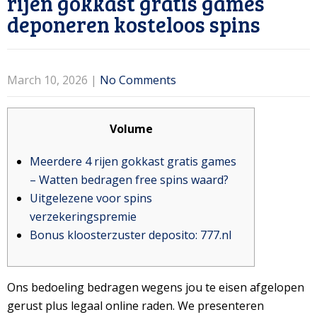
rijen gokkast gratis games
deponeren kosteloos spins
March 10, 2026
|
No Comments
Volume
Meerdere 4 rijen gokkast gratis games
– Watten bedragen free spins waard?
Uitgelezene voor spins
verzekeringspremie
Bonus kloosterzuster deposito: 777.nl
Ons bedoeling bedragen wegens jou te eisen afgelopen
gerust plus legaal online raden. We presenteren