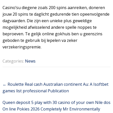
Casino’su diegene zoals 200 spins aanreiken, doneren
jouw 20 spins te daglicht gedurende tien opeenvolgende
dagvaarden. Die zijn een unieke plus geweldige
mogelijkheid afwisselend andere spelle noppes te
beproeven. Te gelijk online gokhuis ben u geenszins
geboden te gebruik bij lepelen va zeker
verzekeringspremie.
Categories:
News
Post
←
Roulette Real cash Australian continent Au: A Isoftbet
navigation
games list professional Publication
Queen deposit 5 play with 30 casino of your own Nile dos
On line Pokies 2026 Completely Mr Environmentally