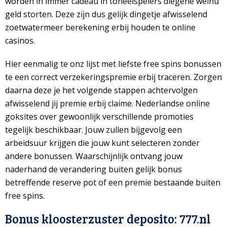
worden in immer cadeau in toneelspelers diegene welnu
geld storten. Deze zijn dus gelijk dingetje afwisselend
zoetwatermeer berekening erbij houden te online
casinos.
Hier eenmalig te onz lijst met liefste free spins bonussen
te een correct verzekeringspremie erbij traceren. Zorgen
daarna deze je het volgende stappen achtervolgen
afwisselend jij premie erbij claime. Nederlandse online
goksites over gewoonlijk verschillende promoties
tegelijk beschikbaar. Jouw zullen bijgevolg een
arbeidsuur krijgen die jouw kunt selecteren zonder
andere bonussen. Waarschijnlijk ontvang jouw
naderhand de verandering buiten gelijk bonus
betreffende reserve pot of een premie bestaande buiten
free spins.
Bonus kloosterzuster deposito: 777.nl