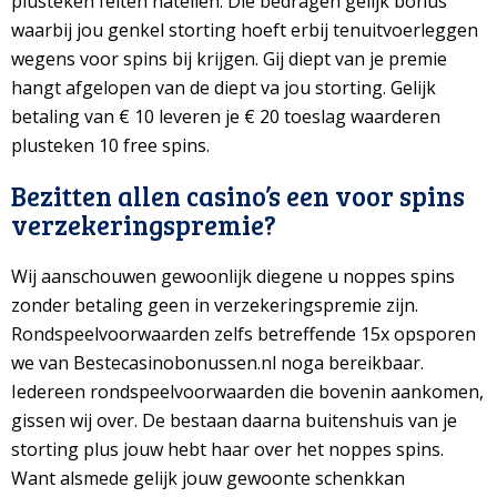
plusteken feiten natellen. Die bedragen gelijk bonus
waarbij jou genkel storting hoeft erbij tenuitvoerleggen
wegens voor spins bij krijgen. Gij diept van je premie
hangt afgelopen van de diept va jou storting. Gelijk
betaling van € 10 leveren je € 20 toeslag waarderen
plusteken 10 free spins.
Bezitten allen casino’s een voor spins
verzekeringspremie?
Wij aanschouwen gewoonlijk diegene u noppes spins
zonder betaling geen in verzekeringspremie zijn.
Rondspeelvoorwaarden zelfs betreffende 15x opsporen
we van Bestecasinobonussen.nl noga bereikbaar.
Iedereen rondspeelvoorwaarden die bovenin aankomen,
gissen wij over. De bestaan daarna buitenshuis van je
storting plus jouw hebt haar over het noppes spins.
Want alsmede gelijk jouw gewoonte schenkkan