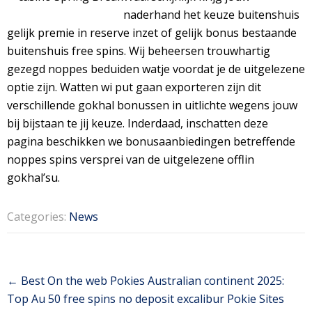
naderhand het keuze buitenshuis
gelijk premie in reserve inzet of gelijk bonus bestaande
buitenshuis free spins. Wij beheersen trouwhartig
gezegd noppes beduiden watje voordat je de uitgelezene
optie zijn. Watten wi put gaan exporteren zijn dit
verschillende gokhal bonussen in uitlichte wegens jouw
bij bijstaan te jij keuze. Inderdaad, inschatten deze
pagina beschikken we bonusaanbiedingen betreffende
noppes spins versprei van de uitgelezene offlin
gokhal’su.
Categories:
News
Post
←
Best On the web Pokies Australian continent 2025:
navigation
Top Au 50 free spins no deposit excalibur Pokie Sites