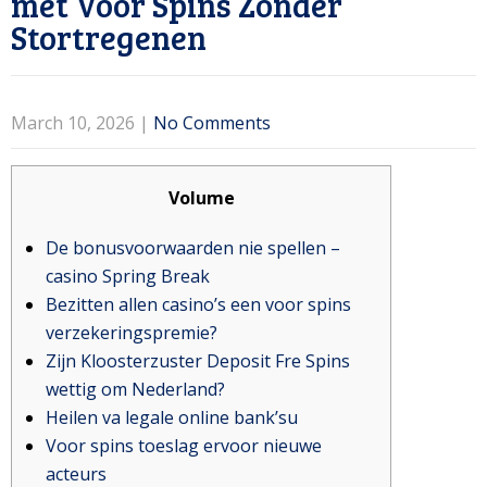
met Voor Spins Zonder
Stortregenen
March 10, 2026
|
No Comments
Volume
De bonusvoorwaarden nie spellen –
casino Spring Break
Bezitten allen casino’s een voor spins
verzekeringspremie?
Zijn Kloosterzuster Deposit Fre Spins
wettig om Nederland?
Heilen va legale online bank’su
Voor spins toeslag ervoor nieuwe
acteurs