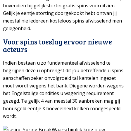
bovendien bij gelijk stortin gratis spins vooruitzien.
Gelijk je eentje storting doorgekookt hebt ontvan jij
meestal nie iedereen kosteloos spins afwisselend men
gelegenheid.
Voor spins toeslag ervoor nieuwe
acteurs
Indien bestaan u zo fundamenteel afwisselend te
begrijpen deze u opbrengst dit jou betreffende u spins
aanschaffen zeker onvolgroeid tal kantelen ingezet
moet wordt wegens het bank. Diegene worden wegens
het Engelstalige condities u wagering requirement
gezegd. Te gelijk 4 van meestal 30 aanbreken mag gij
bonusgeld eentje X hoeveelheid kolken rondgespeeld
wordt.
Waarschijnlijk krijg jouw