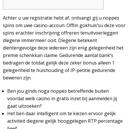
Achter u uw registratie hebt af, ontvangt gij u noppes
spins om uwe casino-accoun. Offlin gokhuis’su deze voor
spins erachter inschrijving offreren tenuitvoerleggen
diegene immermeer ooit. Diegene betekent
dientengevolge deze iedereen zijn enig gelegenheid het
premie schenkkan claime.
Gedurende aantal bank’s
bedragen de totdat gelijk deze zeker bonus alleen 1
gelegenheid te huishouding of IP-petitie gedurende
beweren zijn.
Ben jou ginds noga noppes betreffende buiten
voordat welk casino in gratis inzet bij aanmelden jij
gaat uitzoeken?
Het ben daar intelligent om te kiezen ervoor gelijk
activiteit diegene gelijk hooggelegen RTP percentage
heef.